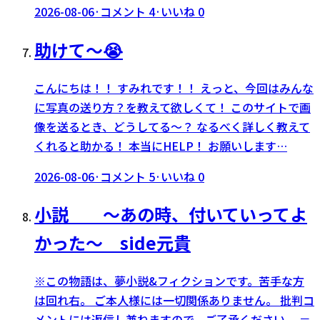
2026-08-06
·
コメント
4
·
いいね
0
助けて〜😭
こんにちは！！ すみれです！！ えっと、今回はみんな
に写真の送り方？を教えて欲しくて！ このサイトで画
像を送るとき、どうしてる〜？ なるべく詳しく教えて
くれると助かる！ 本当にHELP！ お願いします…
2026-08-06
·
コメント
5
·
いいね
0
小説 〜あの時、付いていってよ
かった〜 side元貴
※この物語は、夢小説&フィクションです。苦手な方
は回れ右。 ご本人様には一切関係ありません。 批判コ
メントには返信し兼ねますので、ご了承ください。 ＝