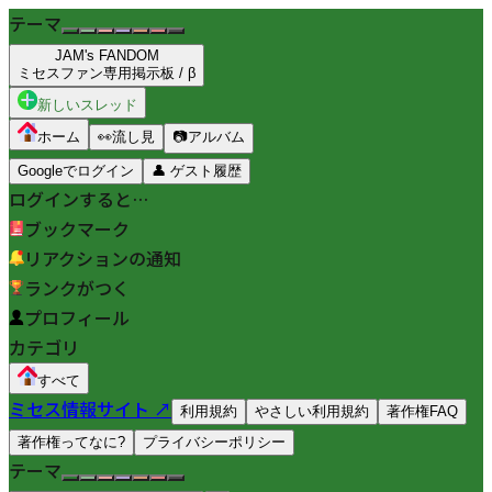
テーマ
JAM's FANDOM
ミセスファン専用掲示板 / β
新しいスレッド
ホーム
👀
流し見
📷
アルバム
Googleでログイン
👤
ゲスト履歴
ログインすると…
ブックマーク
リアクションの通知
ランクがつく
プロフィール
カテゴリ
すべて
ミセス情報サイト ↗
利用規約
やさしい利用規約
著作権FAQ
著作権ってなに?
プライバシーポリシー
テーマ