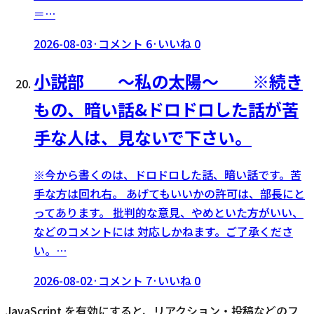
＝…
2026-08-03
·
コメント
6
·
いいね
0
小説部 〜私の太陽〜 ※続き
もの、暗い話&ドロドロした話が苦
手な人は、見ないで下さい。
※今から書くのは、ドロドロした話、暗い話です。苦
手な方は回れ右。 あげてもいいかの許可は、部長にと
ってあります。 批判的な意見、やめといた方がいい、
などのコメントには 対応しかねます。ご了承くださ
い。…
2026-08-02
·
コメント
7
·
いいね
0
JavaScript を有効にすると、リアクション・投稿などのフ