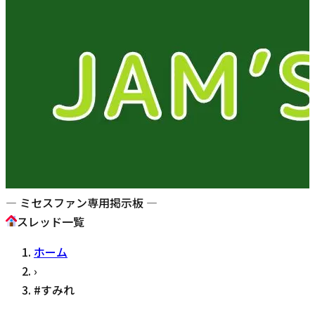
— ミセスファン専用掲示板 —
スレッド一覧
ホーム
›
#
すみれ