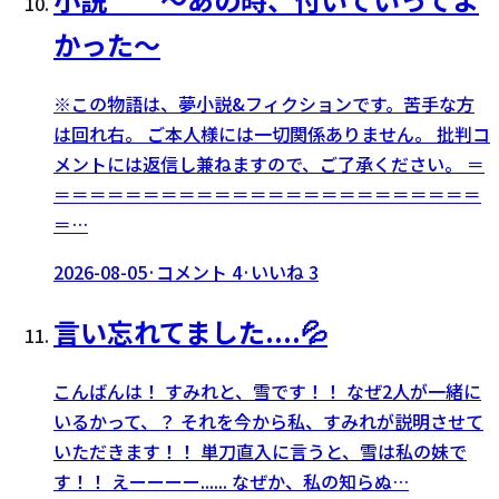
かった〜
※この物語は、夢小説&フィクションです。苦手な方
は回れ右。 ご本人様には一切関係ありません。 批判コ
メントには返信し兼ねますので、ご了承ください。 ＝
＝＝＝＝＝＝＝＝＝＝＝＝＝＝＝＝＝＝＝＝＝＝＝＝
＝…
2026-08-05
·
コメント
4
·
いいね
3
言い忘れてました....💦
こんばんは！ すみれと、雪です！！ なぜ2人が一緒に
いるかって、？ それを今から私、すみれが説明させて
いただきます！！ 単刀直入に言うと、雪は私の妹で
す！！ えーーーー...... なぜか、私の知らぬ…