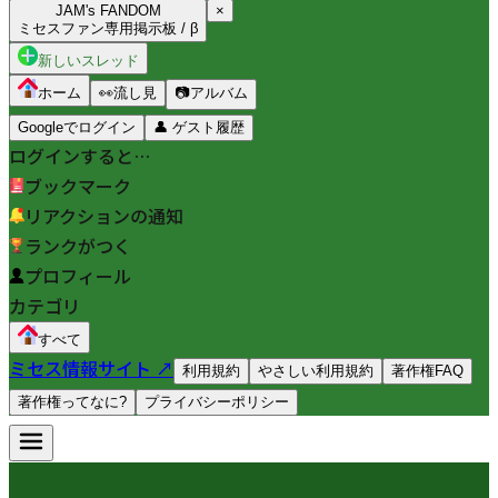
JAM's FANDOM
×
ミセスファン専用掲示板 / β
新しいスレッド
ホーム
👀
流し見
📷
アルバム
Googleでログイン
👤
ゲスト履歴
ログインすると…
ブックマーク
リアクションの通知
ランクがつく
プロフィール
カテゴリ
すべて
ミセス情報サイト ↗
利用規約
やさしい利用規約
著作権FAQ
著作権ってなに?
プライバシーポリシー