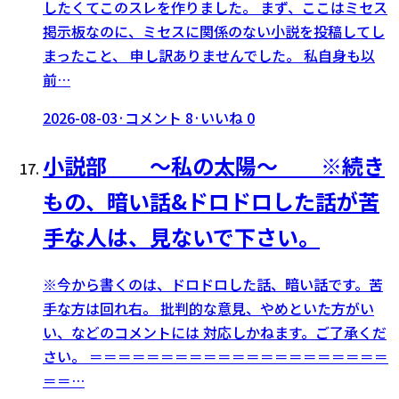
したくてこのスレを作りました。 まず、ここはミセス
掲示板なのに、ミセスに関係のない小説を投稿してし
まったこと、 申し訳ありませんでした。 私自身も以
前…
2026-08-03
·
コメント
8
·
いいね
0
小説部 〜私の太陽〜 ※続き
もの、暗い話&ドロドロした話が苦
手な人は、見ないで下さい。
※今から書くのは、ドロドロした話、暗い話です。苦
手な方は回れ右。 批判的な意見、やめといた方がい
い、などのコメントには 対応しかねます。ご了承くだ
さい。 ＝＝＝＝＝＝＝＝＝＝＝＝＝＝＝＝＝＝＝＝＝
＝＝…