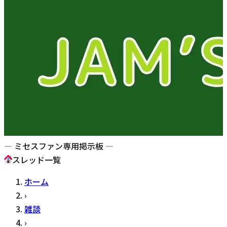
— ミセスファン専用掲示板 —
スレッド一覧
ホーム
›
雑談
›