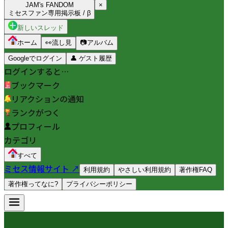
JAM's FANDOM
×
ミセスファン専用掲示板 / β
新しいスレッド
ホーム
👀
流し見
📷
アルバム
Googleでログイン
👤
ゲスト履歴
ログインすると…
ブックマーク
リアクションの通知
ランクがつく
プロフィール
カテゴリ
すべて
ミセス情報サイト ↗
利用規約
やさしい利用規約
著作権FAQ
著作権ってなに?
プライバシーポリシー