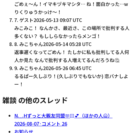
ごめぇ〜ん！イマキヅキマシタ… ね！面白かった…w
りくりゅうかっけ〜！
7
.
ゲスト
2026-05-13 09:07 UTC
みこみこ！ なんかさ、最近さ、この場所で批判する人
多くない？ もししらなかったらメンゴ！
8
.
みこちゃん
2026-05-14 05:28 UTC
返事遅くなってごめん！ たしかに私も批判してる人何
人か見た なんで批判する人増えてるんだろうね🤔
9
.
みこちゃん
2026-05-26 06:45 UTC
るるぱー久しぶり！(久しぶりでもないか) 恋バナしよ
ー！
雑談 の他のスレッド
N._.Hずっと大親友同盟‪🫶🏻‬💕︎︎（ほかの人🙅）
2026-08-07
·
コメント
26
お知らせ