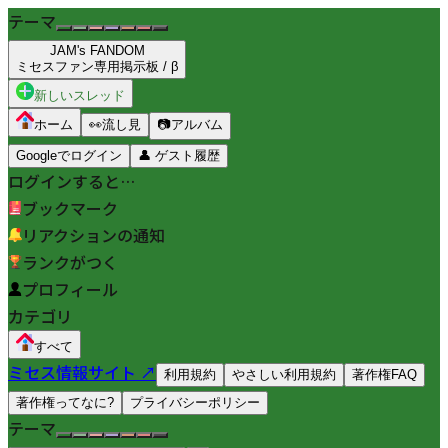
テーマ
JAM's FANDOM
ミセスファン専用掲示板 / β
新しいスレッド
ホーム
👀
流し見
📷
アルバム
Googleでログイン
👤
ゲスト履歴
ログインすると…
ブックマーク
リアクションの通知
ランクがつく
プロフィール
カテゴリ
すべて
ミセス情報サイト ↗
利用規約
やさしい利用規約
著作権FAQ
著作権ってなに?
プライバシーポリシー
テーマ