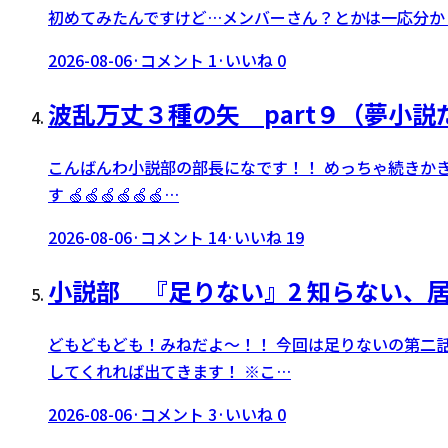
初めてみたんですけど…メンバーさん？とかは一応分かり
2026-08-06
·
コメント
1
·
いいね
0
波乱万丈３種の矢 part９（夢小
こんばんわ小説部の部長になです！！ めっちゃ続きかき
す 🍏🍏🍏🍏🍏🍏…
2026-08-06
·
コメント
14
·
いいね
19
小説部 『足りない』2 知らない、
どもどもども！みねだよ〜！！ 今回は足りないの第二話
してくれれば出てきます！ ※こ…
2026-08-06
·
コメント
3
·
いいね
0