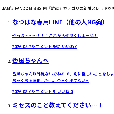
JAM's FANDOM BBS 内「
雑談
」カテゴリの新着スレッドを
なつはな専用LINE（他の人NG🙅）
やっほ〜〜〜！！！これから仲良くしよーね！
2026-05-26
·
コメント
967
·
いいね
0
香風ちゃんへ
香風ちゃん以外見ないでね✌️ あ、別に怪しいことを
ちゃくちゃ感動したし、今日外出てない…
2026-08-06
·
コメント
9
·
いいね
0
ミセスのこと教えてください…！