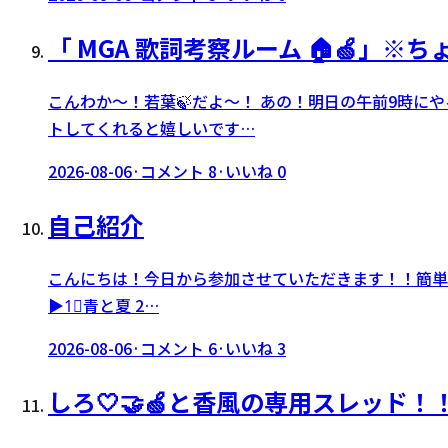
「 MGA 歌詞考察ルーム 🏠🍏」※
こんわか～！若葉🍃だよ～！ あの！明日の午前9時にや
トしてくれると嬉しいです…
2026-08-06
·
コメント
8
·
いいね
0
自己紹介
こんにちは！今日から参加させていただきます！！簡単に自己
▶︎1⃣青と夏 2…
2026-08-06
·
コメント
6
·
いいね
3
しろ🤍🤝🍏と香風の専用スレッド！