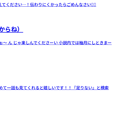
ください…！伝わりにくかったらごめんなさい🙇‍♀️
からね）
ぉ～ ん じゃ楽しんでくださーい 小説内では柚月にしときまー
と含めて一話も見てくれると嬉しいです！！『足りない』と検索