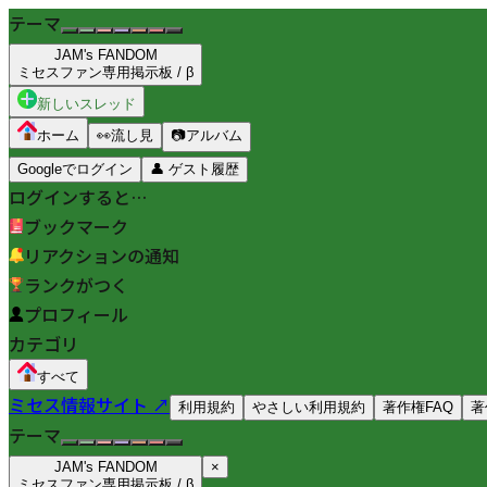
テーマ
JAM's FANDOM
ミセスファン専用掲示板 / β
新しいスレッド
ホーム
👀
流し見
📷
アルバム
Googleでログイン
👤
ゲスト履歴
ログインすると…
ブックマーク
リアクションの通知
ランクがつく
プロフィール
カテゴリ
すべて
ミセス情報サイト ↗
利用規約
やさしい利用規約
著作権FAQ
著
テーマ
JAM's FANDOM
×
ミセスファン専用掲示板 / β