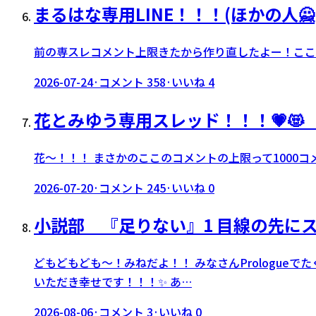
まるはな専用LINE！！！(ほかの人🙅
前の専スレコメント上限きたから作り直したよー！ここ
2026-07-24
·
コメント
358
·
いいね
4
花とみゆう専用スレッド！！！💗
花〜！！！ まさかのここのコメントの上限って1000
2026-07-20
·
コメント
245
·
いいね
0
小説部 『足りない』1 目線の先に
どもどもども〜！みねだよ！！ みなさんPrologu
いただき幸せです！！！✨ あ…
2026-08-06
·
コメント
3
·
いいね
0