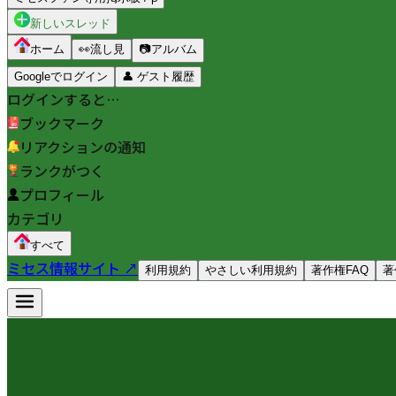
新しいスレッド
ホーム
👀
流し見
📷
アルバム
Googleでログイン
👤
ゲスト履歴
ログインすると…
ブックマーク
リアクションの通知
ランクがつく
プロフィール
カテゴリ
すべて
ミセス情報サイト ↗
利用規約
やさしい利用規約
著作権FAQ
著