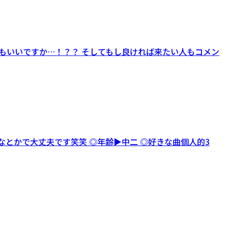
してもいいですか…！？？ そしてもし良ければ来たい人もコメン
ゆなとかで大丈夫です笑笑 ◎年齢▶︎中二 ◎好きな曲個人的3