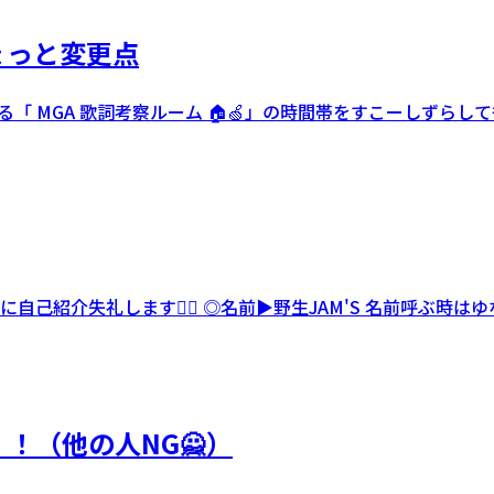
ちょっと変更点
る「 MGA 歌詞考察ルーム 🏠🍏」の時間帯をすこーしずら
紹介失礼します🙇‍♀️ ◎名前▶︎野生JAM'S 名前呼ぶ時は
！！（他の人NG🙅）