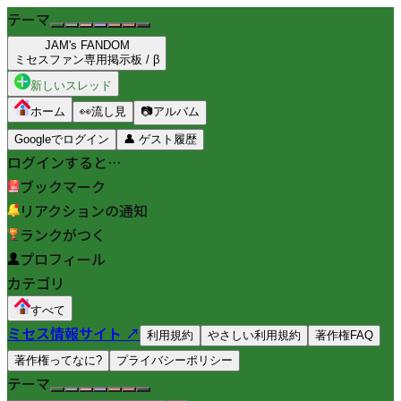
テーマ
JAM's FANDOM
ミセスファン専用掲示板 / β
新しいスレッド
ホーム
👀
流し見
📷
アルバム
Googleでログイン
👤
ゲスト履歴
ログインすると…
ブックマーク
リアクションの通知
ランクがつく
プロフィール
カテゴリ
すべて
ミセス情報サイト ↗
利用規約
やさしい利用規約
著作権FAQ
著作権ってなに?
プライバシーポリシー
テーマ