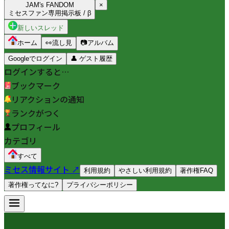
JAM's FANDOM
×
ミセスファン専用掲示板 / β
新しいスレッド
ホーム
👀
流し見
📷
アルバム
Googleでログイン
👤
ゲスト履歴
ログインすると…
ブックマーク
リアクションの通知
ランクがつく
プロフィール
カテゴリ
すべて
ミセス情報サイト ↗
利用規約
やさしい利用規約
著作権FAQ
著作権ってなに?
プライバシーポリシー