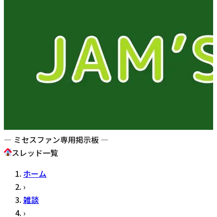
— ミセスファン専用掲示板 —
スレッド一覧
ホーム
›
雑談
›