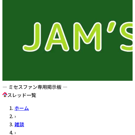
— ミセスファン専用掲示板 —
スレッド一覧
ホーム
›
雑談
›