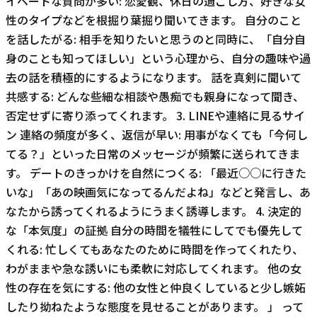
イベートな質問が多い: 恋愛観、休日の過ごし方、好きな女
性のタイプなどを根掘り葉掘り聞いてきます。 自分のこと
を話したがる: 相手を知りたいと思うのと同時に、「自分自
身のことも知ってほしい」という心理から、自分の趣味や過
去の話を積極的にするようになります。 話を真剣に聞いて
共感する: どんな些細な相談や愚痴でも親身になって聞き、
否定せずに寄り添ってくれます。 3. LINEや連絡に見るサイ
ン 連絡の頻度が多く、返信が早い: 用事がなくても「今何し
てる？」といった日常のメッセージが頻繁に送られてきま
す。 デートのきっかけを自然につくる: 「最近○○に行きた
いな」「あの映画気になってるんだよね」などと発言し、あ
なたから誘ってくれるようにうまく誘導します。 4. 決定的
な「本気度」の証拠 自分の時間を犠牲にしてでも優先して
くれる: 忙しくてもあなたのために時間を作ってくれたり、
わがままや急な誘いにも柔軟に対応してくれます。 他の女
性の存在を気にする: 他の女性と仲良くしていると少し嫉妬
したり拗ねたような態度を見せることがあります。 」 って