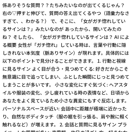
係ありそうな質問？？たちみたいなのが出てくるじゃん？
右の▽押すと伸びて、質問の答え出てくるやつ（語彙力なさ
すぎて、、わかる？） で、そこに、「女がガチ惚れしてい
るサインは？」みたいなのが あったから、開いてみたの
ね？ そしたら、 「女がガチ惚れしているサインは？ AI によ
る概要 女性が「ガチ惚れ」している時は、言葉や行動に隠
しきれない本気度（脈ありサイン）が現れます。具体的には
以下のポイントで見分けることができます。 1. 行動と視線
に見るサイン よく目が合う・見つめてくる: 好きだからこそ
無意識に目で追ってしまい、ふとした瞬間にじっと見つめて
しまうことが多いです。 小さな変化にすぐ気づく: ヘアスタ
イルや服装の変化、少し疲れている時の表情など、日頃から
あなたをよく見ているため小さな異変にもすぐ反応します。
パーソナルスペースが近い: 会話中に距離が極端に近かった
り、自然なボディタッチ（服の裾を引っ張る、肩や腕に軽く
触れるなど）が増えます。 2. 会話と質問に見るサイン プラ