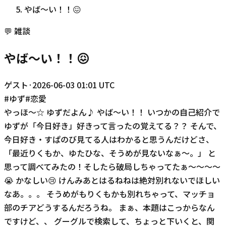
やば〜い！！😖
💬
雑談
やば〜い！！😖
ゲスト
·
2026-06-03 01:01 UTC
#
ゆず
#
恋愛
やっほ〜☆ ゆずだよん♪ やば〜い！！ いつかの自己紹介で
ゆずが「今日好き」好きって言ったの覚えてる？？ そんで、
今日好き・すぱのび見てる人はわかると思うんだけどさ、
「最近りくもか、ゆたひな、そうめが見ないなぁ〜。」 と
思って調べてみたの！そしたら破局しちゃってたぁ〜〜〜〜
😭 かなしい😢 けんみあとはるねねは絶対別れないでほしい
なあ。。。 そうめがもりくもかも別れちゃって、マッチョ
部のチアどうするんだろうね。 まぁ、本題はこっからなん
ですけど、、 グーグルで検索して、ちょっと下いくと、関