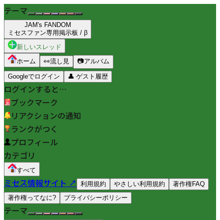
テーマ
JAM's FANDOM
ミセスファン専用掲示板 / β
新しいスレッド
ホーム
👀
流し見
📷
アルバム
Googleでログイン
👤
ゲスト履歴
ログインすると…
ブックマーク
リアクションの通知
ランクがつく
プロフィール
カテゴリ
すべて
ミセス情報サイト ↗
利用規約
やさしい利用規約
著作権FAQ
著作権ってなに?
プライバシーポリシー
テーマ