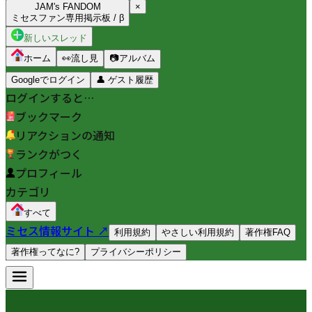
JAM's FANDOM
×
ミセスファン専用掲示板 / β
新しいスレッド
ホーム
👀
流し見
📷
アルバム
Googleでログイン
👤
ゲスト履歴
ログインすると…
ブックマーク
リアクションの通知
ランクがつく
プロフィール
カテゴリ
すべて
ミセス情報サイト ↗
利用規約
やさしい利用規約
著作権FAQ
著作権ってなに?
プライバシーポリシー