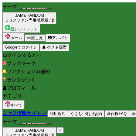
テーマ
JAM's FANDOM
ミセスファン専用掲示板 / β
新しいスレッド
ホーム
👀
流し見
📷
アルバム
Googleでログイン
👤
ゲスト履歴
ログインすると…
ブックマーク
リアクションの通知
ランクがつく
プロフィール
カテゴリ
すべて
ミセス情報サイト ↗
利用規約
やさしい利用規約
著作権FAQ
著
テーマ
JAM's FANDOM
×
ミセスファン専用掲示板 / β