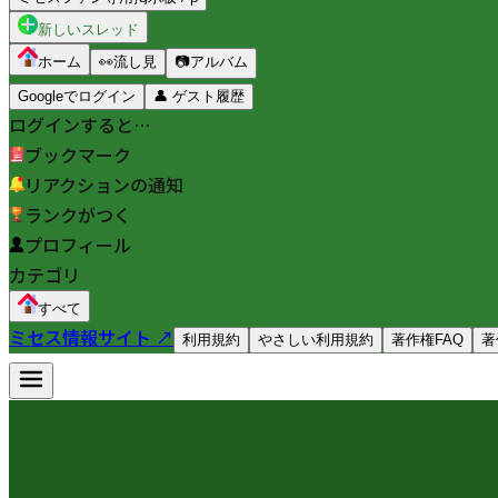
新しいスレッド
ホーム
👀
流し見
📷
アルバム
Googleでログイン
👤
ゲスト履歴
ログインすると…
ブックマーク
リアクションの通知
ランクがつく
プロフィール
カテゴリ
すべて
ミセス情報サイト ↗
利用規約
やさしい利用規約
著作権FAQ
著