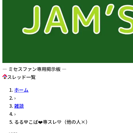
— ミセスファン専用掲示板 —
スレッド一覧
ホーム
›
雑談
›
るる💙こば❤️専スレ💚（他の人×）