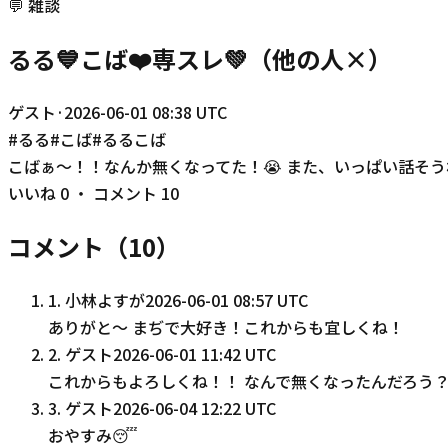
💬
雑談
るる💙こば❤️専スレ💚（他の人×）
ゲスト
·
2026-06-01 08:38 UTC
#
るる
#
こば
#
るるこば
こばぁ〜！！なんか無くなってた！😭 また、いっぱい話そうね
いいね
0
・ コメント
10
コメント（
10
）
1
.
小林よすが
2026-06-01 08:57 UTC
ありがと〜 まぢで大好き！これからも宜しくね！
2
.
ゲスト
2026-06-01 11:42 UTC
これからもよろしくね！！ なんで無くなったんだろう？
3
.
ゲスト
2026-06-04 12:22 UTC
おやすみ😴