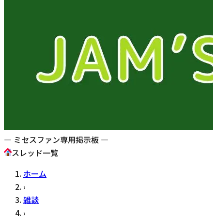
— ミセスファン専用掲示板 —
スレッド一覧
ホーム
›
雑談
›