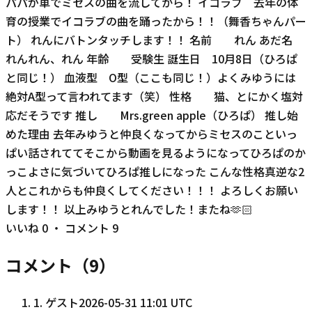
パパが車でミセスの曲を流してから！ イコラブ 去年の体
育の授業でイコラブの曲を踊ったから！！（舞香ちゃんパー
ト） れんにバトンタッチします！！ 名前 れん あだ名
れんれん、れん 年齢 受験生 誕生日 10月8日（ひろぱ
と同じ！） 血液型 O型（ここも同じ！）よくみゆうには
絶対A型って言われてます（笑） 性格 猫、とにかく塩対
応だそうです 推し Mrs.green apple（ひろぱ） 推し始
めた理由 去年みゆうと仲良くなってからミセスのこといっ
ぱい話されててそこから動画を見るようになってひろぱのか
っこよさに気づいてひろぱ推しになった こんな性格真逆な2
人とこれからも仲良くしてください！！！ よろしくお願い
します！！ 以上みゆうとれんでした！またね🫶🏻
いいね
0
・ コメント
9
コメント（
9
）
1
.
ゲスト
2026-05-31 11:01 UTC