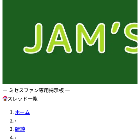
— ミセスファン専用掲示板 —
スレッド一覧
ホーム
›
雑談
›