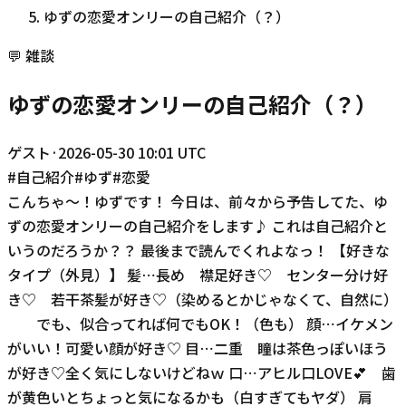
ゆずの恋愛オンリーの自己紹介（？）
💬
雑談
ゆずの恋愛オンリーの自己紹介（？）
ゲスト
·
2026-05-30 10:01 UTC
#
自己紹介
#
ゆず
#
恋愛
こんちゃ〜！ゆずです！ 今日は、前々から予告してた、ゆ
ずの恋愛オンリーの自己紹介をします♪ これは自己紹介と
いうのだろうか？？ 最後まで読んでくれよなっ！ 【好きな
タイプ（外見）】 髪⋯長め 襟足好き♡ センター分け好
き♡ 若干茶髪が好き♡（染めるとかじゃなくて、自然に）
でも、似合ってれば何でもOK！（色も） 顔⋯イケメン
がいい！可愛い顔が好き♡ 目⋯二重 瞳は茶色っぽいほう
が好き♡全く気にしないけどねｗ 口⋯アヒル口LOVE💕 歯
が黄色いとちょっと気になるかも（白すぎてもヤダ） 肩