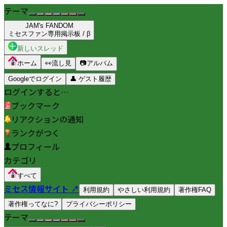
テーマ
JAM's FANDOM
ミセスファン専用掲示板 / β
新しいスレッド
ホーム
👀
流し見
📷
アルバム
Googleでログイン
👤
ゲスト履歴
ログインすると…
ブックマーク
リアクションの通知
ランクがつく
プロフィール
カテゴリ
すべて
ミセス情報サイト ↗
利用規約
やさしい利用規約
著作権FAQ
著作権ってなに?
プライバシーポリシー
テーマ