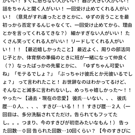
がいい！ すぐに怒らない人がいい！ 器が大きい人がいい！
話をちゃんと聞く人がいい！ 一回受け止めてくれる人がい
い！ （意見がすれ違ったときとかに、ゆずの言うことを最
初っから否定するんじゃなくて、一回受け止めてから、理由
とかを言ってくれるてきな？） 細かすぎない人がいい！ た
くさん笑ってくれる人がいい！ リードしてくれる人がい
い！！！ 【最近嬉しかったこと】 最近よく、周りの部活同
じ子とか、体育祭の準備のときに班が一緒になって仲良く
（？）なったばっかの先輩とかに、 「ゆずちゃん可愛い
ね」「モテるでしょ？」「ぶっちゃけ彼氏とか元彼いるでし
ょ？」 って言われたこと！ お世辞なのはわかってるけど、
そんなこと滅多に言われないし、めっちゃ嬉しかった〜！！
やった〜 【過去・現在の恋愛】 彼氏⋯いない、、、 彼氏
歴⋯０人、、、、 すきぴ⋯いる！！！ すきぴ歴⋯２人（一
回目は、多分洗脳されてただけ。告られてもフッてた
し。。。つまり、今のすきぴが初恋みたいなもん！） 告っ
た回数⋯０回 告られた回数⋯10回くらい？ 【今のすきぴに