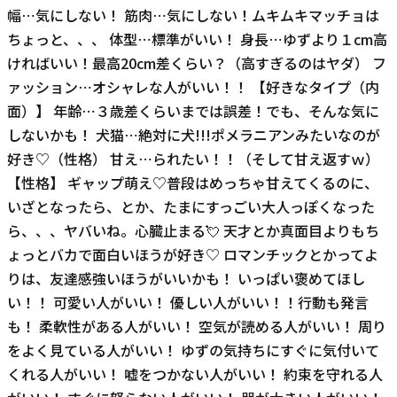
幅⋯気にしない！ 筋肉⋯気にしない！ムキムキマッチョは
ちょっと、、、 体型⋯標準がいい！ 身長⋯ゆずより１cm高
ければいい！最高20cm差くらい？（高すぎるのはヤダ） フ
ァッション⋯オシャレな人がいい！！ 【好きなタイプ（内
面）】 年齢⋯３歳差くらいまでは誤差！でも、そんな気に
しないかも！ 犬猫⋯絶対に犬!!!ポメラニアンみたいなのが
好き♡（性格） 甘え⋯られたい！！（そして甘え返すｗ）
【性格】 ギャップ萌え♡普段はめっちゃ甘えてくるのに、
いざとなったら、とか、たまにすっごい大人っぽくなった
ら、、、ヤバいね。心臓止まる💘 天才とか真面目よりもち
ょっとバカで面白いほうが好き♡ ロマンチックとかってよ
りは、友達感強いほうがいいかも！ いっぱい褒めてほし
い！！ 可愛い人がいい！ 優しい人がいい！！行動も発言
も！ 柔軟性がある人がいい！ 空気が読める人がいい！ 周り
をよく見ている人がいい！ ゆずの気持ちにすぐに気付いて
くれる人がいい！ 嘘をつかない人がいい！ 約束を守れる人