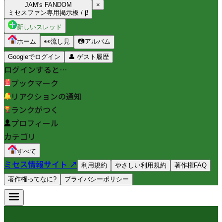
JAM's FANDOM
×
ミセスファン専用掲示板 / β
新しいスレッド
ホーム
👀
流し見
📷
アルバム
Googleでログイン
👤
ゲスト履歴
ログインすると…
ブックマーク
リアクションの通知
ランクがつく
プロフィール
カテゴリ
すべて
ミセス情報サイト ↗
利用規約
やさしい利用規約
著作権FAQ
著作権ってなに?
プライバシーポリシー