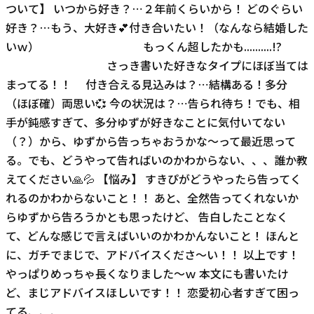
ついて】 いつから好き？⋯２年前くらいから！ どのぐらい
好き？⋯もう、大好き💕付き合いたい！（なんなら結婚した
いｗ） もっくん超したかも..........!?
さっき書いた好きなタイプにほぼ当ては
まってる！！ 付き合える見込みは？⋯結構ある！多分
（ほぼ確）両思い💞 今の状況は？⋯告られ待ち！でも、相
手が鈍感すぎて、多分ゆずが好きなことに気付いてない
（？）から、ゆずから告っちゃおうかな〜って最近思って
る。でも、どうやって告ればいのかわからない、、、誰か教
えてください🙏💦 【悩み】 すきぴがどうやったら告ってく
れるのかわからないこと！！ あと、全然告ってくれないか
らゆずから告ろうかとも思ったけど、 告白したことなく
て、どんな感じで言えばいいのかわかんないこと！ ほんと
に、ガチでまじで、アドバイスくださ〜い！！ 以上です！
やっぱりめっちゃ長くなりました〜ｗ 本文にも書いたけ
ど、まじアドバイスほしいです！！ 恋愛初心者すぎて困っ
てる、、、