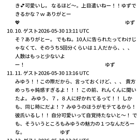
き💕可愛いし。 なるほど〜。上目遣いねー！！ゆずで
きるかな？ｗ ありがとー
💖 ゆず
10
.
ゲスト
2026-05-30 13:11 UTC
そ？ありがとー。 でもね。10人に告られたってわけじ
ゃなくて、そのうち5回分くらいは１人だから、、、
人数はもっと少ないよ
ー！ ゆず
11
.
ゲスト
2026-05-30 13:16 UTC
みゆう！！この際だから、言っておくけど、、、 貴方
めっちゃ鈍感すぎるよ！！！ この前、れんくんに聞い
たよ。 みゆう、７，８人に好かれてるって！！ しか
も、同じ時にだよ！？ みゆうのほうがモテてるから！
彼氏いるし！！ 自分可愛いって自覚持たないと〜！ で
も、そういうところもみゆうの魅力の１つなんだろー
な。 ゆず