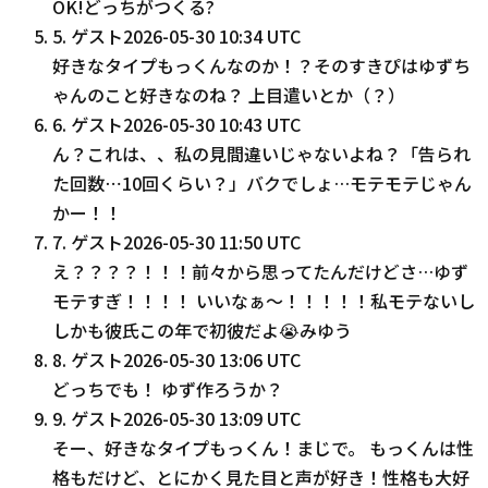
OK!どっちがつくる?
5
.
ゲスト
2026-05-30 10:34 UTC
好きなタイプもっくんなのか！？そのすきぴはゆずち
ゃんのこと好きなのね？ 上目遣いとか（？）
6
.
ゲスト
2026-05-30 10:43 UTC
ん？これは、、私の見間違いじゃないよね？「告られ
た回数⋯10回くらい？」バクでしょ…モテモテじゃん
かー！！
7
.
ゲスト
2026-05-30 11:50 UTC
え？？？？！！！前々から思ってたんだけどさ…ゆず
モテすぎ！！！！ いいなぁ〜！！！！！私モテないし
しかも彼氏この年で初彼だよ😭みゆう
8
.
ゲスト
2026-05-30 13:06 UTC
どっちでも！ ゆず作ろうか？
9
.
ゲスト
2026-05-30 13:09 UTC
そー、好きなタイプもっくん！まじで。 もっくんは性
格もだけど、とにかく見た目と声が好き！性格も大好