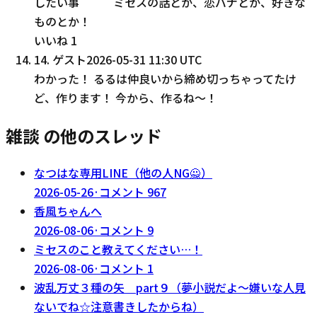
したい事 ミセスの話とか、恋バナとか、好きな
ものとか！
いいね
1
14
.
ゲスト
2026-05-31 11:30 UTC
わかった！ るるは仲良いから締め切っちゃってたけ
ど、作ります！ 今から、作るね〜！
雑談 の他のスレッド
なつはな専用LINE（他の人NG🙅）
2026-05-26
·
コメント
967
香風ちゃんへ
2026-08-06
·
コメント
9
ミセスのこと教えてください…！
2026-08-06
·
コメント
1
波乱万丈３種の矢 part９（夢小説だよ～嫌いな人見
ないでね☆注意書きしたからね）