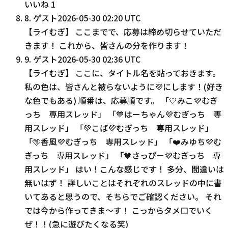
いいね
1
8
.
ゲスト
2026-05-30 02:20 UTC
【ライむぎ】 ここまでで、応募は締め切らせていただ
きます！ これから、皆さんの分を作ります！
9
.
ゲスト
2026-05-30 02:36 UTC
【ライむぎ】 ここに、タイトル名を貼っておきます。
私の色は、皆さんと被らないように💜にします！(好き
な色でもある) 順番は、応募順です。 「💛みこ💜むぎ
っち 専用スレッド」 「💙はーちゃん💜むぎっち 専
用スレッド」 「💚こば💜むぎっち 専用スレッド」
「🩵香風💜むぎっち 専用スレッド」 「❤️みゆち💜む
ぎっち 専用スレッド」 「🖤さっぴー💜むぎっち 専
用スレッド」 はい！こんな感じです！ 多分、間違いは
無いはず！ 詳しいことはそれぞれのスレッドの中に書
いてあると思うので、そちらでご確認ください。 それ
では今から作ってきま〜す！ こっからタメ口でいく
ぜ！！(急に遊びたくなる笑)