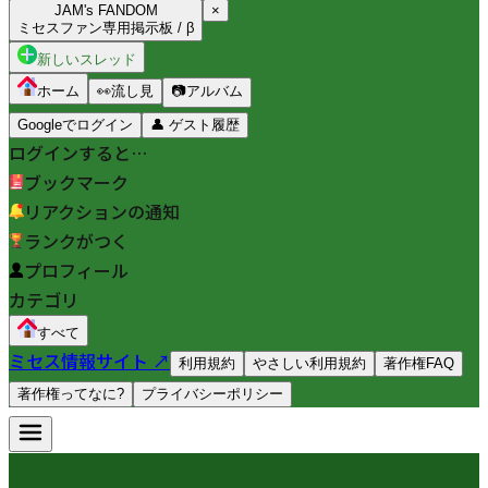
JAM's FANDOM
×
ミセスファン専用掲示板 / β
新しいスレッド
ホーム
👀
流し見
📷
アルバム
Googleでログイン
👤
ゲスト履歴
ログインすると…
ブックマーク
リアクションの通知
ランクがつく
プロフィール
カテゴリ
すべて
ミセス情報サイト ↗
利用規約
やさしい利用規約
著作権FAQ
著作権ってなに?
プライバシーポリシー