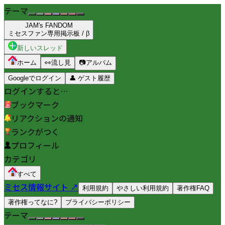
テーマ
JAM's FANDOM
ミセスファン専用掲示板 / β
新しいスレッド
ホーム
👀
流し見
📷
アルバム
Googleでログイン
👤
ゲスト履歴
ログインすると…
ブックマーク
リアクションの通知
ランクがつく
プロフィール
カテゴリ
すべて
ミセス情報サイト ↗
利用規約
やさしい利用規約
著作権FAQ
著作権ってなに?
プライバシーポリシー
テーマ