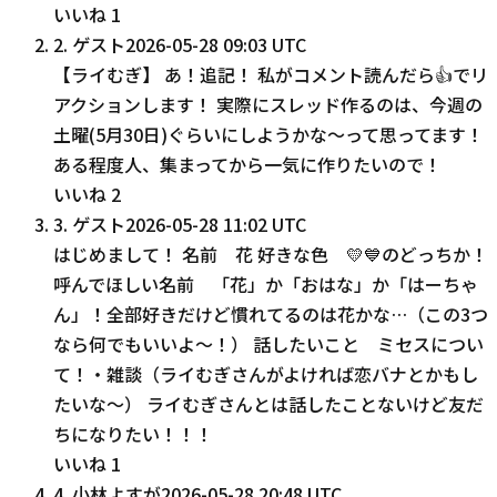
いいね
1
2
.
ゲスト
2026-05-28 09:03 UTC
【ライむぎ】 あ！追記！ 私がコメント読んだら👍でリ
アクションします！ 実際にスレッド作るのは、今週の
土曜(5月30日)ぐらいにしようかな〜って思ってます！
ある程度人、集まってから一気に作りたいので！
いいね
2
3
.
ゲスト
2026-05-28 11:02 UTC
はじめまして！ 名前 花 好きな色 💛💙のどっちか！
呼んでほしい名前 「花」か「おはな」か「はーちゃ
ん」！全部好きだけど慣れてるのは花かな…（この3つ
なら何でもいいよ〜！） 話したいこと ミセスについ
て！・雑談（ライむぎさんがよければ恋バナとかもし
たいな〜） ライむぎさんとは話したことないけど友だ
ちになりたい！！！
いいね
1
4
.
小林よすが
2026-05-28 20:48 UTC