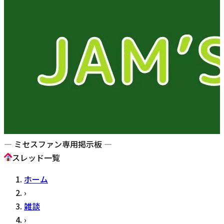
— ミセスファン専用掲示板 —
スレッド一覧
ホーム
›
雑談
›