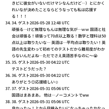
きピに彼女がいないだけマシなんだけど…）とにかく
れいなが決めたことならどうなっても私は応援す
る！！！
34
.
ゲスト
2026-05-28 12:48 UTC
頑張る…けど無理なもんは無理な気が…ｗｗ 国語と社
会は頑張る！頑張って70点以上取る！数学と理科は50
点以上は取りたいな… 英語は…平均点は取りたい！英
語の先生変わって初めてのテストだから難易度がわか
らないんだよね…ただでさえ英語苦手なのに〜😭
35
.
ゲスト
2026-05-30 04:22 UTC
テストどうだった？
36
.
ゲスト
2026-05-30 04:22 UTC
ありがとう😊応援嬉しい☺️
37
.
ゲスト
2026-05-31 05:06 UTC
国語はまあまあ。 他は…ノーコメントでww
38
.
ゲスト
2026-05-31 05:06 UTC
良かった〜！上から目線みたいになっちゃったかなっ