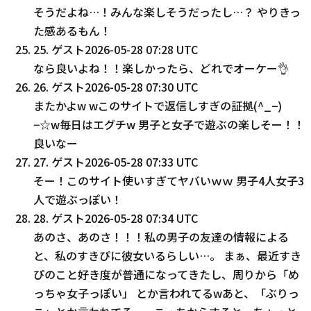
そうだよね…！みんな楽しそうだったし…？ やりきっ
た感あるもん！
25
.
ゲスト
2026-05-28 07:28 UTC
なら良いよね！！楽しかったら、どれでオーケー👌
26
.
ゲスト
2026-05-28 07:30 UTC
またかよw wこのサイトで返信しすぎの証拠(^_−)
−☆w毎日はエグチw 男子と女子で遊ぶの楽しそー！！
良いなー
27
.
ゲスト
2026-05-28 07:33 UTC
そー！このサイト使いすぎてヤバいｗｗ 男子4人女子3
人で遊ぶっぽい！
28
.
ゲスト
2026-05-28 07:34 UTC
あのさ、あのさ！！！私の男子の友達の情報による
と、私のすきぴに彼女いるらしい…。 まぁ、最近すき
ぴのこと好き度が普通になってきたし、周りから「め
っちゃ女子っぽい」 とか言われてるwあと、「ぶりっ