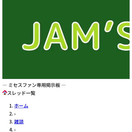
— ミセスファン専用掲示板 —
スレッド一覧
ホーム
›
雑談
›