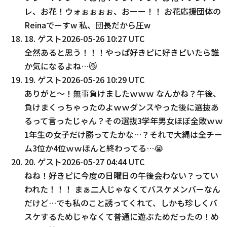
レ、お花！ウォぉぉぉぉ、おーー！！ お花応援団体の
Reinaでーすw 私、団長だから圧w
18
.
ゲスト
2026-05-26 10:27 UTC
全然あると思う！！！やっぱ好きピに好きピいたら誰
か気になるよね…😼
19
.
ゲスト
2026-05-26 10:29 UTC
ありがと〜！無事負けましたｗｗｗ なんかね？午後、
負けまくっちゃったのよｗｗダンスやった後に選抜あ
るって言ったじゃん？その選抜3学年男女ほぼ全敗ｗｗ
1年生の女子だけ勝ってたかな…？それで大縄は全チー
ム3位か4位ｗｗほんと終わってる…😭
20
.
ゲスト
2026-05-27 04:44 UTC
ねね！好きピに今度の日曜日の午後会わない？ってい
われた！！！ まぁ二人じゃなくてバスケメンバーなん
だけど…でも私のこと誘ってくれて、しかも珍しくバ
スケするためじゃなくて普通に遊ぶためだったの！め