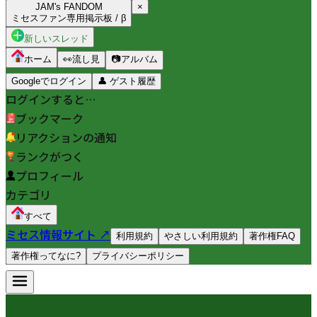
JAM's FANDOM
×
ミセスファン専用掲示板 / β
新しいスレッド
ホーム
👀
流し見
📷
アルバム
Googleでログイン
👤
ゲスト履歴
ログインすると…
ブックマーク
リアクションの通知
ランクがつく
プロフィール
カテゴリ
すべて
ミセス情報サイト ↗
利用規約
やさしい利用規約
著作権FAQ
著作権ってなに?
プライバシーポリシー