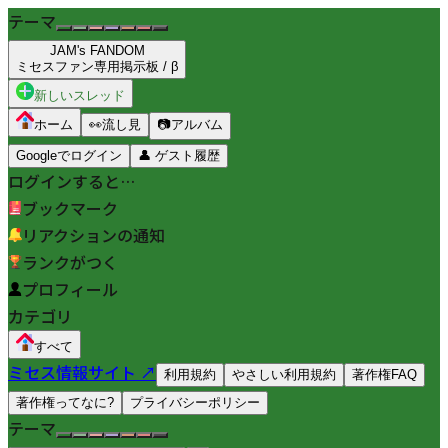
テーマ
JAM's FANDOM
ミセスファン専用掲示板 / β
新しいスレッド
ホーム
👀
流し見
📷
アルバム
Googleでログイン
👤
ゲスト履歴
ログインすると…
ブックマーク
リアクションの通知
ランクがつく
プロフィール
カテゴリ
すべて
ミセス情報サイト ↗
利用規約
やさしい利用規約
著作権FAQ
著作権ってなに?
プライバシーポリシー
テーマ