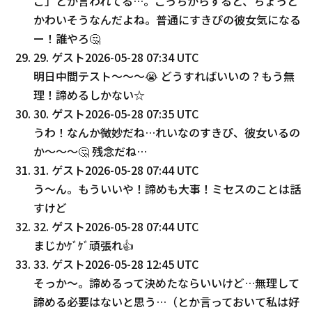
こ」とか言われてる…。こっちからすると、ちょっと
かわいそうなんだよね。普通にすきぴの彼女気になる
ー！誰やろ🤔
29
.
ゲスト
2026-05-28 07:34 UTC
明日中間テスト〜〜〜😭 どうすればいいの？もう無
理！諦めるしかない☆
30
.
ゲスト
2026-05-28 07:35 UTC
うわ！なんか微妙だね…れいなのすきぴ、彼女いるの
か〜〜〜🤔 残念だね…
31
.
ゲスト
2026-05-28 07:44 UTC
う〜ん。もういいや！諦めも大事！ミセスのことは話
すけど
32
.
ゲスト
2026-05-28 07:44 UTC
まじかｹﾞｹﾞ頑張れ👍
33
.
ゲスト
2026-05-28 12:45 UTC
そっか〜。諦めるって決めたならいいけど…無理して
諦める必要はないと思う…（とか言っておいて私は好