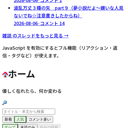
2026-08-06
·
コメント
1
波乱万丈３種の矢 part９（夢小説だよ～嫌いな人見
ないでね☆注意書きしたからね）
2026-08-06
·
コメント
14
雑談
のスレッドをもっと見る →
JavaScript を有効にするとフル機能（リアクション・返
信・タグなど）が使えます。
ホーム
優しく在れたら、何か変わる
新着
人気
コメント多い
すべて
未読のみ
自分の投稿