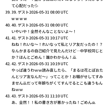
て心配だった💦
39
.
ゲスト
2026-05-31 08:00 UTC
w w w w
40
.
ゲスト
2026-05-31 08:00 UTC
いやいや！全然そんなことないよ〜！
41
.
ゲスト
2026-05-31 10:17 UTC
ねね！れいな〜！れいなって私とリア友だったの！？
なんかまるの自己紹介で見たんだけど…中学校同じと
か？ほんとごめん！誰かわからん！🙇
42
.
ゲスト
2026-05-31 10:19 UTC
やっぱ違うわｗｗ読み直したら、「まるは花とぽおた
んとリア友なんだ〜」ってことか！お騒がせしてすみ
ません🙇だって年齢ちがくてすんでるとこも違うもん
ねｗｗ
43
.
ゲスト
2026-05-31 11:10 UTC
あ、全然！！私の書き方が悪かったね！ごめん🙏