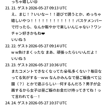
っちゃ嬉しい😆
21
.
ゲスト
2026-05-27 09:13 UTC
え、まじ！？いいなー！！遊びで誘うとか、めっちゃ
嬉しいやつ！！！！！！！！！！！！ バスケメンバー
で行ったら、なんか賑やかで楽しいんじゃない？ワン
チャン好きかもね❤️
いいね
5
22
.
ゲスト
2026-05-27 09:14 UTC
w w負けまくったな まあ、頑張ったらいいんだよ！
いいね
5
23
.
ゲスト
2026-05-27 10:36 UTC
またコメントできなくなってた😭私多くない？毎日な
ってる気がする…ｗｗ なんかみんなで昼ご飯食べて公
園（？）とかで遊ぶらしい…何するんだろ？男子が企
画するから女子は昼ご飯のお金だけ持ってきてね！っ
て言われてる…！
24
.
ゲスト
2026-05-27 10:37 UTC