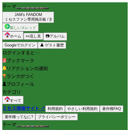
テーマ
JAM's FANDOM
ミセスファン専用掲示板 / β
新しいスレッド
ホーム
👀
流し見
📷
アルバム
Googleでログイン
👤
ゲスト履歴
ログインすると…
ブックマーク
リアクションの通知
ランクがつく
プロフィール
カテゴリ
すべて
ミセス情報サイト ↗
利用規約
やさしい利用規約
著作権FAQ
著作権ってなに?
プライバシーポリシー
テーマ