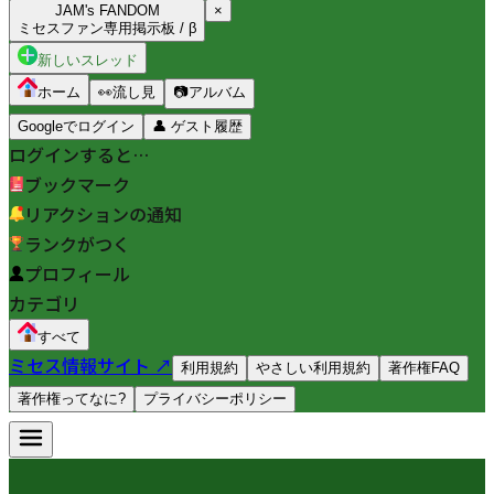
JAM's FANDOM
×
ミセスファン専用掲示板 / β
新しいスレッド
ホーム
👀
流し見
📷
アルバム
Googleでログイン
👤
ゲスト履歴
ログインすると…
ブックマーク
リアクションの通知
ランクがつく
プロフィール
カテゴリ
すべて
ミセス情報サイト ↗
利用規約
やさしい利用規約
著作権FAQ
著作権ってなに?
プライバシーポリシー