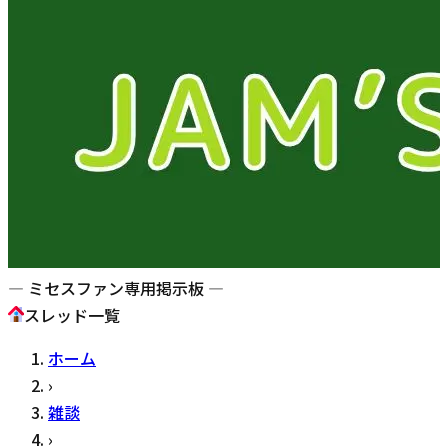
— ミセスファン専用掲示板 —
スレッド一覧
ホーム
›
雑談
›