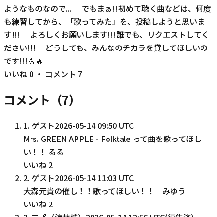
ようなものなので... でもまぁ!!初めて聴く曲などは、何度
も練習してから、「歌ってみた」を、投稿しようと思いま
す!!! よろしくお願いします!!!誰でも、リクエストしてく
ださい!!! どうしても、みんなのチカラを貸してほしいの
です!!!💪🔥
いいね
0
・ コメント
7
コメント（
7
）
1
.
ゲスト
2026-05-14 09:50 UTC
Mrs. GREEN APPLE - Folktale って曲を歌ってほし
い！！ るる
いいね
2
2
.
ゲスト
2026-05-14 11:03 UTC
大森元貴の催し！！歌ってほしい！！ みゆう
いいね
2
3
.
🎐🍏（涼林檎）
2026-05-14 12:56 UTC
(編集済)