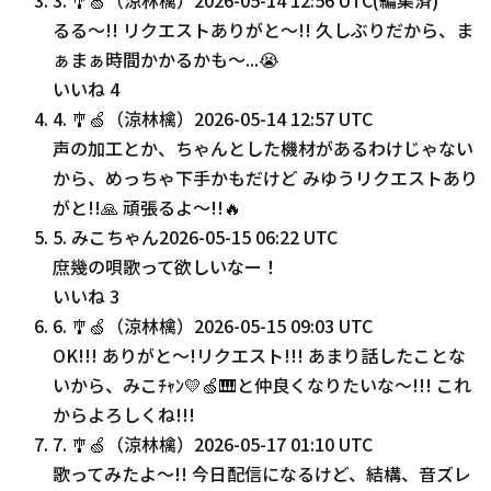
るる〜!! リクエストありがと〜!! 久しぶりだから、ま
ぁまぁ時間かかるかも〜...😭
いいね
4
4
.
🎐🍏（涼林檎）
2026-05-14 12:57 UTC
声の加工とか、ちゃんとした機材があるわけじゃない
から、めっちゃ下手かもだけど みゆうリクエストあり
がと!!🙏 頑張るよ〜!!🔥
5
.
みこちゃん
2026-05-15 06:22 UTC
庶幾の唄歌って欲しいなー！
いいね
3
6
.
🎐🍏（涼林檎）
2026-05-15 09:03 UTC
OK!!! ありがと〜!リクエスト!!! あまり話したことな
いから、みこﾁｬﾝ💛🍏🎹と仲良くなりたいな〜!!! これ
からよろしくね!!!
7
.
🎐🍏（涼林檎）
2026-05-17 01:10 UTC
歌ってみたよ〜!! 今日配信になるけど、結構、音ズレ