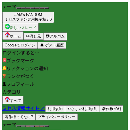
テーマ
JAM's FANDOM
ミセスファン専用掲示板 / β
新しいスレッド
ホーム
👀
流し見
📷
アルバム
Googleでログイン
👤
ゲスト履歴
ログインすると…
ブックマーク
リアクションの通知
ランクがつく
プロフィール
カテゴリ
すべて
ミセス情報サイト ↗
利用規約
やさしい利用規約
著作権FAQ
著作権ってなに?
プライバシーポリシー
テーマ