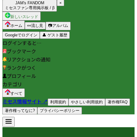
JAM's FANDOM
×
ミセスファン専用掲示板 / β
新しいスレッド
ホーム
👀
流し見
📷
アルバム
Googleでログイン
👤
ゲスト履歴
ログインすると…
ブックマーク
リアクションの通知
ランクがつく
プロフィール
カテゴリ
すべて
ミセス情報サイト ↗
利用規約
やさしい利用規約
著作権FAQ
著作権ってなに?
プライバシーポリシー