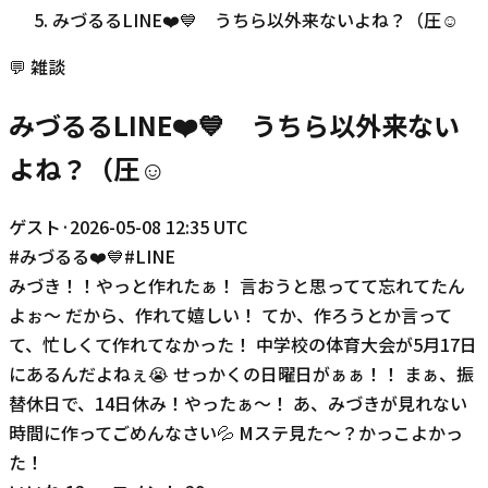
みづるるLINE❤️💙 うちら以外来ないよね？（圧☺️
💬
雑談
みづるるLINE❤️💙 うちら以外来ない
よね？（圧☺️
ゲスト
·
2026-05-08 12:35 UTC
#
みづるる❤️💙
#
LINE
みづき！！やっと作れたぁ！ 言おうと思ってて忘れてたん
よぉ〜 だから、作れて嬉しい！ てか、作ろうとか言って
て、忙しくて作れてなかった！ 中学校の体育大会が5月17日
にあるんだよねぇ😭 せっかくの日曜日がぁぁ！！ まぁ、振
替休日で、14日休み！やったぁ〜！ あ、みづきが見れない
時間に作ってごめんなさい💦 Mステ見た〜？かっこよかっ
た！