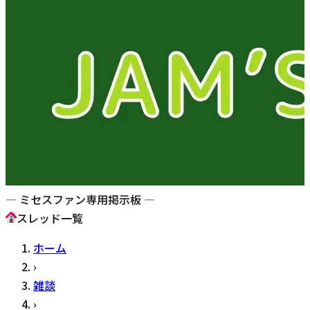
— ミセスファン専用掲示板 —
スレッド一覧
ホーム
›
雑談
›