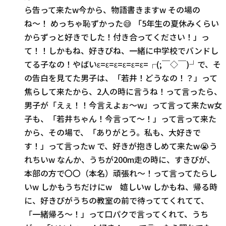
ら告って来たw今から、物語書きますw その場の
ね〜！ めっちゃ恥ずかった😅 「5年生の夏休みくらい
からずっと好きでした！付き合ってください！」っ
て！！しかもね、好きぴね、一緒に中学校でバンドし
てる子なの！やばいε=ε=ε=ε=ε=ε=┌(;￣◇￣)┘で、そ
の告白を見てた男子は、「若井！どうなの！？」って
焦らして来たから、2人の時に言うね！って言ったら、
男子が「えぇ！！今言えよぉ〜w」って言って来たw女
子も、「若井ちゃん！今言って〜！」って言って来た
から、その場で、「ありがとう。私も、大好きで
す！」って言ったw で、好きが抱きしめて来たw😭う
れちいw なんか、うちが200m走の時に、すきぴが、
本部の方で〇〇（本名）頑張れ〜！って言ってたらし
いw しかもうちだけにw 嬉しいw しかもね、帰る時
に、好きぴがうちの教室の前で待っててくれてて、
「一緒帰ろ〜！」って口パクで言ってくれて、うち