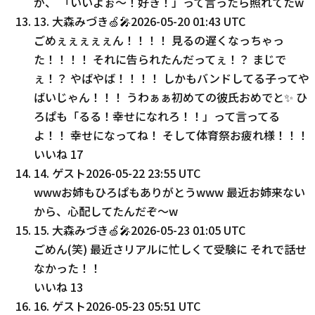
が、 「いいよぉ〜！好き！」って言ったら照れてたw
13
.
大森みづき🍏🎤
2026-05-20 01:43 UTC
ごめぇぇぇぇぇん！！！！ 見るの遅くなっちゃっ
た！！！！ それに告られたんだってぇ！？ まじで
ぇ！？ やばやば！！！！ しかもバンドしてる子ってや
ばいじゃん！！！ うわぁぁ初めての彼氏おめでと✨ ひ
ろぱも「るる！幸せになれろ！！」って言ってる
よ！！ 幸せになってね！ そして体育祭お疲れ様！！！
いいね
17
14
.
ゲスト
2026-05-22 23:55 UTC
wwwお姉もひろぱもありがとうwww 最近お姉来ない
から、心配してたんだぞ〜w
15
.
大森みづき🍏🎤
2026-05-23 01:05 UTC
ごめん(笑) 最近さリアルに忙しくて受験に それで話せ
なかった！！
いいね
13
16
.
ゲスト
2026-05-23 05:51 UTC