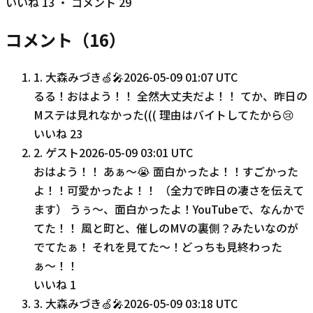
いいね
13
・ コメント
29
コメント（
16
）
1
.
大森みづき🍏🎤
2026-05-09 01:07 UTC
るる！おはよう！！ 全然大丈夫だよ！！ てか、昨日の
Mステは見れなかった((( 理由はバイトしてたから😢
いいね
23
2
.
ゲスト
2026-05-09 03:01 UTC
おはよう！！ あぁ〜😭 面白かったよ！！すごかった
よ！！可愛かったよ！！ （全力で昨日の凄さを伝えて
ます） うぅ〜、面白かったよ！YouTubeで、なんかで
てた！！ 風と町と、催しのMVの裏側？みたいなのが
でてたぁ！ それを見てた〜！どっちも見終わった
ぁ〜！！
いいね
1
3
.
大森みづき🍏🎤
2026-05-09 03:18 UTC