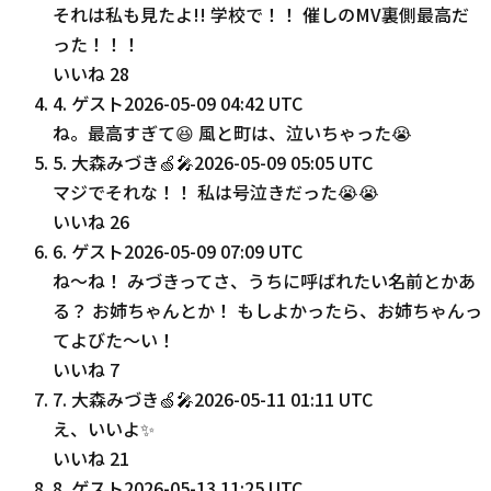
それは私も見たよ!! 学校で！！ 催しのMV裏側最高だ
った！！！
いいね
28
4
.
ゲスト
2026-05-09 04:42 UTC
ね。最高すぎて😆 風と町は、泣いちゃった😭
5
.
大森みづき🍏🎤
2026-05-09 05:05 UTC
マジでそれな！！ 私は号泣きだった😭😭
いいね
26
6
.
ゲスト
2026-05-09 07:09 UTC
ね〜ね！ みづきってさ、うちに呼ばれたい名前とかあ
る？ お姉ちゃんとか！ もしよかったら、お姉ちゃんっ
てよびた〜い！
いいね
7
7
.
大森みづき🍏🎤
2026-05-11 01:11 UTC
え、いいよ✨
いいね
21
8
.
ゲスト
2026-05-13 11:25 UTC