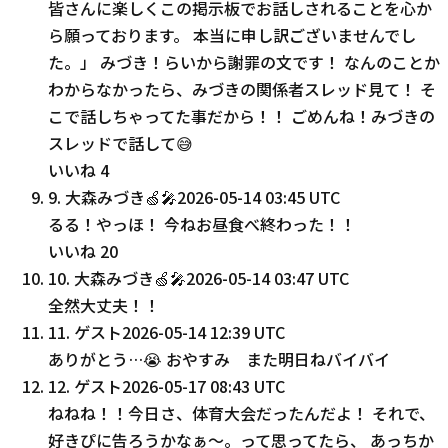
皆さんに楽しくこの掲示板でお話しされることを心か
ら願っております。 本当に申し訳ございませんでし
た。」 みづき！らいから謝罪の文です！ なんのことか
わからなかったら、みづきの関係者スレッド見て！ そ
こで話しちゃってた事だから！！ ごめんね！みづきの
スレッドで話して😅
いいね
4
9
.
大森みづき🍏🎤
2026-05-14 03:45 UTC
るる！やっほ！ 今ねお昼食べ終わった！！
いいね
20
10
.
大森みづき🍏🎤
2026-05-14 03:47 UTC
全然大丈夫！！
11
.
ゲスト
2026-05-14 12:39 UTC
ありがとう…😭 おやすみ また明日ねバイバイ
12
.
ゲスト
2026-05-17 08:43 UTC
ねねね！！今日さ、体育大会だったんだよ！ それで、
好きぴに告ろうかなぁ〜。って思ってたら、 あっちか