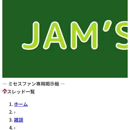
— ミセスファン専用掲示板 —
スレッド一覧
ホーム
›
雑談
›