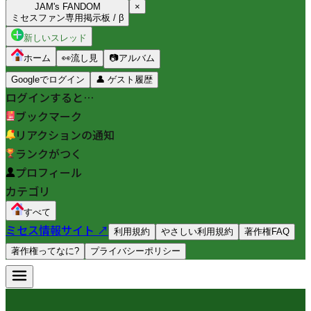
JAM's FANDOM
×
ミセスファン専用掲示板 / β
新しいスレッド
ホーム
👀
流し見
📷
アルバム
Googleでログイン
👤
ゲスト履歴
ログインすると…
ブックマーク
リアクションの通知
ランクがつく
プロフィール
カテゴリ
すべて
ミセス情報サイト ↗
利用規約
やさしい利用規約
著作権FAQ
著作権ってなに?
プライバシーポリシー