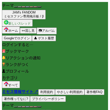
テーマ
JAM's FANDOM
ミセスファン専用掲示板 / β
新しいスレッド
ホーム
👀
流し見
📷
アルバム
Googleでログイン
👤
ゲスト履歴
ログインすると…
ブックマーク
リアクションの通知
ランクがつく
プロフィール
カテゴリ
すべて
ミセス情報サイト ↗
利用規約
やさしい利用規約
著作権FAQ
著作権ってなに?
プライバシーポリシー
テーマ