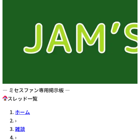
— ミセスファン専用掲示板 —
スレッド一覧
ホーム
›
雑談
›