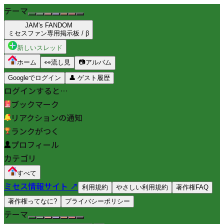
テーマ
JAM's FANDOM
ミセスファン専用掲示板 / β
新しいスレッド
ホーム
👀
流し見
📷
アルバム
Googleでログイン
👤
ゲスト履歴
ログインすると…
ブックマーク
リアクションの通知
ランクがつく
プロフィール
カテゴリ
すべて
ミセス情報サイト ↗
利用規約
やさしい利用規約
著作権FAQ
著作権ってなに?
プライバシーポリシー
テーマ