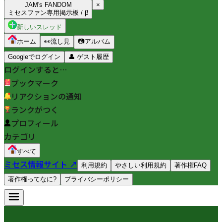
JAM's FANDOM
×
ミセスファン専用掲示板 / β
新しいスレッド
ホーム
👀
流し見
📷
アルバム
Googleでログイン
👤
ゲスト履歴
ログインすると…
ブックマーク
リアクションの通知
ランクがつく
プロフィール
カテゴリ
すべて
ミセス情報サイト ↗
利用規約
やさしい利用規約
著作権FAQ
著作権ってなに?
プライバシーポリシー