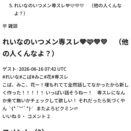
れいなのいつメン専スレ💙🩷💚💛 （他の人くんな
よ？）
💬
雑談
れいなのいつメン専スレ💙🩷💚💛 （他
の人くんなよ？）
ゲスト
·
2026-06-16 07:42 UTC
#
れいな
#
こば
#
みこ
#
花
#
専スレ
こば、みこ、花ー！埋もれてて全然話してなかったから新し
く作った！！！！！ いっぱい話そうねー！ 専スレになん
か来て無いかチェックして欲しい！ それだったら気づくや
ん╰(*´︶`*)╯ またよろピクミン🌱
いいね
0
・ コメント
2