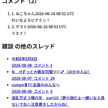
コメント（
2
）
1
.
みこちゃん
2026-06-16 08:52 UTC
れいなよろピクミン！
2
.
ゲスト
2026-06-16 08:53 UTC
イエイ！
雑談 の他のスレッド
令和8年8月8日
2026-08-08
·
コメント
3
N._.Hずっと大親友同盟‪🫶🏻‬💕︎︎（ほかの人🙅）
2026-08-07
·
コメント
29
compe🍫FC会員のみんなへ
2026-08-08
·
コメント
5
波乱万丈３種の矢 part10（夢小説だよ～嫌いな人見
ないでね☆注意書きしたからね）