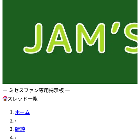
— ミセスファン専用掲示板 —
スレッド一覧
ホーム
›
雑談
›