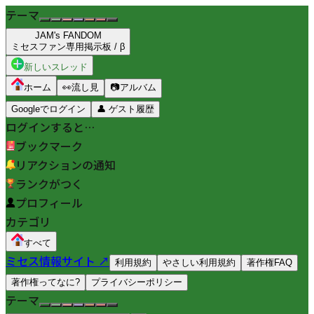
テーマ
JAM's FANDOM
ミセスファン専用掲示板 / β
新しいスレッド
ホーム
👀
流し見
📷
アルバム
Googleでログイン
👤
ゲスト履歴
ログインすると…
ブックマーク
リアクションの通知
ランクがつく
プロフィール
カテゴリ
すべて
ミセス情報サイト ↗
利用規約
やさしい利用規約
著作権FAQ
著作権ってなに?
プライバシーポリシー
テーマ