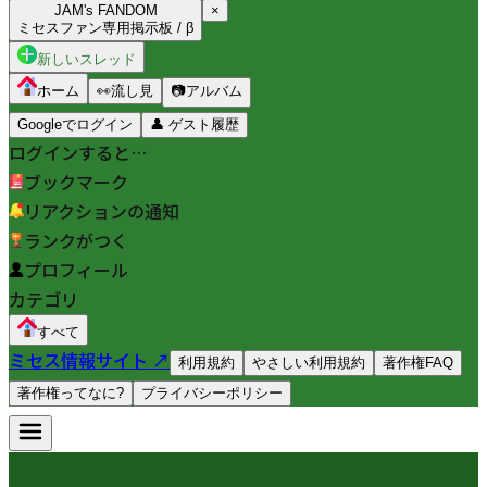
JAM's FANDOM
×
ミセスファン専用掲示板 / β
新しいスレッド
ホーム
👀
流し見
📷
アルバム
Googleでログイン
👤
ゲスト履歴
ログインすると…
ブックマーク
リアクションの通知
ランクがつく
プロフィール
カテゴリ
すべて
ミセス情報サイト ↗
利用規約
やさしい利用規約
著作権FAQ
著作権ってなに?
プライバシーポリシー