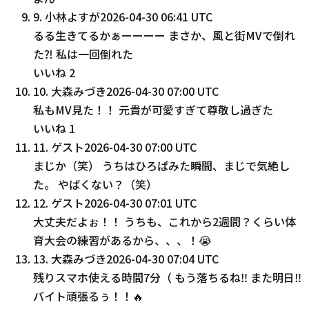
9
.
小林よすが
2026-04-30 06:41 UTC
るる生きてるかぁーーーー まさか、風と街MVで倒れ
た⁈ 私は一回倒れた
いいね
2
10
.
大森みづき
2026-04-30 07:00 UTC
私もMV見た！！ 元貴が可愛すぎて尊敬し過ぎた
いいね
1
11
.
ゲスト
2026-04-30 07:00 UTC
まじか（笑） うちはひろぱみた瞬間、まじで気絶し
た。 やばくない？（笑）
12
.
ゲスト
2026-04-30 07:01 UTC
大丈夫だよぉ！！ うちも、これから2週間？くらい体
育大会の練習があるから、、、！😭
13
.
大森みづき
2026-04-30 07:04 UTC
残りスマホ使える時間7分（ もう落ちるね‼️ また明日‼️
バイト頑張るぅ！！🔥