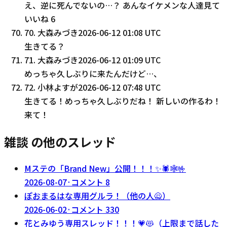
え、逆に死んでないの…？ あんなイケメンな人達見て
いいね
6
70
.
大森みづき
2026-06-12 01:08 UTC
生きてる？
71
.
大森みづき
2026-06-12 01:09 UTC
めっちゃ久しぶりに来たんだけど…、
72
.
小林よすが
2026-06-12 07:48 UTC
生きてる！めっちゃ久しぶりだね！ 新しいの作るわ！
来て！
雑談 の他のスレッド
Mステの「Brand New」公開！！！✨🕷️🕸️🤟
2026-08-07
·
コメント
8
ぽおまるはな専用グルラ！（他の人🙅）
2026-06-02
·
コメント
330
花とみゆう専用スレッド！！！💗😻（上限まで話した