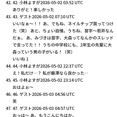
42
.
小林よすが
2026-05-02 03:52 UTC
ありがと！楽しかった
43
.
ゲスト
2026-05-02 07:10 UTC
いいなぁ〜！！ あ、でもね、ネイルチップ買ってつけ
た（笑） あと、ちょい自慢。うちね、苗字〜若井なん
だぁ。 あ、みづきは苗字、大森ってなんかのスレッド
で言ってた！！ うちの中学校にも、2年生の先輩に大
森っていう男の子がいる！（笑）
いいね
1
44
.
小林よすが
2026-05-02 22:37 UTC
え！私だけ…？ 私が藤澤なら良かった…
45
.
小林よすが
2026-05-02 23:14 UTC
おはよぉ〜
46
.
ゲスト
2026-05-03 04:56 UTC
笑
47
.
ゲスト
2026-05-03 04:57 UTC
おっは〜 あ、もうこんにちはか。