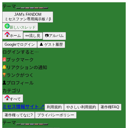
テーマ
JAM's FANDOM
ミセスファン専用掲示板 / β
新しいスレッド
ホーム
👀
流し見
📷
アルバム
Googleでログイン
👤
ゲスト履歴
ログインすると…
ブックマーク
リアクションの通知
ランクがつく
プロフィール
カテゴリ
すべて
ミセス情報サイト ↗
利用規約
やさしい利用規約
著作権FAQ
著作権ってなに?
プライバシーポリシー
テーマ