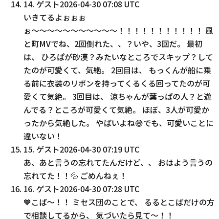
14
.
ゲスト
2026-04-30 07:08 UTC
いきてるよぉぉぉ
ぉ〜〜〜〜〜〜〜〜〜〜〜！！！！！！！！！！！ 風
と町MVでね、2回倒れた、、？いや、3回だ。 最初
は、 ひろぱが砂漠？みたいなところでスキップ？して
たのが可愛くて、気絶。 2回目は、 もっくんが船に乗
る前に衣装のリボンを持ってくるくる回ってたのが可
愛くて気絶。 3回目は、 涼ちゃんが葉っぱの人？と遊
んでる？ところが可愛くて気絶。 ほぼ、3人が可愛か
ったから気絶した。 やばいよね😅でも、可愛いことに
違いない！
15
.
ゲスト
2026-04-30 07:19 UTC
あ、あと言うの忘れてたんだけど、、 おはよう言うの
忘れてた！！💦 ごめんねぇ！
16
.
ゲスト
2026-04-30 07:28 UTC
💙こば〜！！ ミセス団のことで、 るるとこばだけの方
で相談してるから、 気づいたら見て〜！！