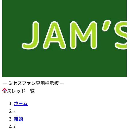
— ミセスファン専用掲示板 —
スレッド一覧
ホーム
›
雑談
›