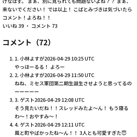
けなはず。 まぁ、別に見られても問題ないよね？？ まぁ、
来ないでください！ では以上！ こばとみづきは気づいたら
コメント！よろね！！
いいね
39
・ コメント
73
コメント（
72
）
1
.
小林よすが
2026-04-29 10:25 UTC
やっほーるる！ よろー
2
.
小林よすが
2026-04-29 11:50 UTC
ねね、ミセス軍団第二期生誕生させようと思ってるの
ーーーーー
3
.
ゲスト
2026-04-29 12:08 UTC
そう見たいだね！！スレッドみたよ〜ん！ もう寝る
わ〜！おやすみ〜！
4
.
ゲスト
2026-04-29 12:11 UTC
風と町やばかったね〜ん！！ 3人とも可愛すぎた😇