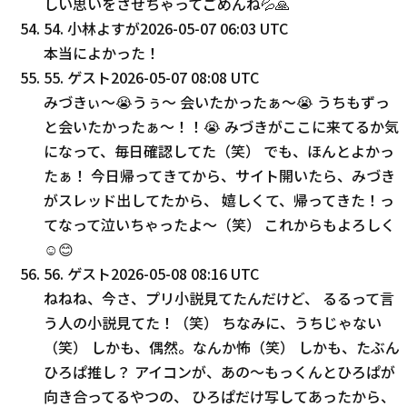
しい思いをさせちゃってごめんね💦🙏
54
.
小林よすが
2026-05-07 06:03 UTC
本当によかった！
55
.
ゲスト
2026-05-07 08:08 UTC
みづきぃ〜😭うぅ〜 会いたかったぁ〜😭 うちもずっ
と会いたかったぁ〜！！😭 みづきがここに来てるか気
になって、毎日確認してた（笑） でも、ほんとよかっ
たぁ！ 今日帰ってきてから、サイト開いたら、みづき
がスレッド出してたから、 嬉しくて、帰ってきた！っ
てなって泣いちゃったよ〜（笑） これからもよろしく
☺️😊
56
.
ゲスト
2026-05-08 08:16 UTC
ねねね、今さ、プリ小説見てたんだけど、 るるって言
う人の小説見てた！（笑） ちなみに、うちじゃない
（笑） しかも、偶然。なんか怖（笑） しかも、たぶん
ひろぱ推し？ アイコンが、あの〜もっくんとひろぱが
向き合ってるやつの、 ひろぱだけ写してあったから、