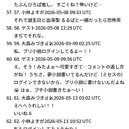
たぶんひろぱ推し。 すごくね？怖いけど…
57
.
小林よすが
2026-05-08 09:33 UTC
それで誕生日と血液型 るるぱと一緒だったら恐怖笑
58
.
ゲスト
2026-05-08 12:29 UTC
まぢでそれな。
59
.
大森みづき🍏🎤
2026-05-09 02:25 UTC
私、プリ小説ログインしてるよー！！
60
.
ゲスト
2026-05-09 09:56 UTC
え、そう！みたよぉ〜可愛すぎて…コメントの返し方
がね！ うちさ、夢小説書いてるんだけど（ミセスの）
ログインできないから、プリ小説に書けないんだよね
😭 はぁ、プチ小説書きたぁ〜い！
61
.
大森みづき🍏🎤
2026-05-13 03:02 UTC
えへへうれしい！！
いいね
6
62
.
小林よすが
2026-05-13 10:52 UTC
私もログインしてみようかな！