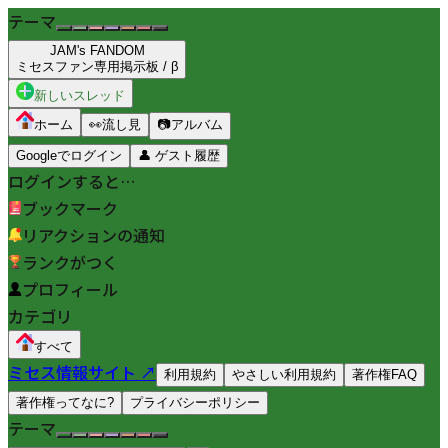
テーマ
JAM's FANDOM
ミセスファン専用掲示板 / β
新しいスレッド
ホーム
👀
流し見
📷
アルバム
Googleでログイン
👤
ゲスト履歴
ログインすると…
ブックマーク
リアクションの通知
ランクがつく
プロフィール
カテゴリ
すべて
ミセス情報サイト ↗
利用規約
やさしい利用規約
著作権FAQ
著作権ってなに?
プライバシーポリシー
テーマ