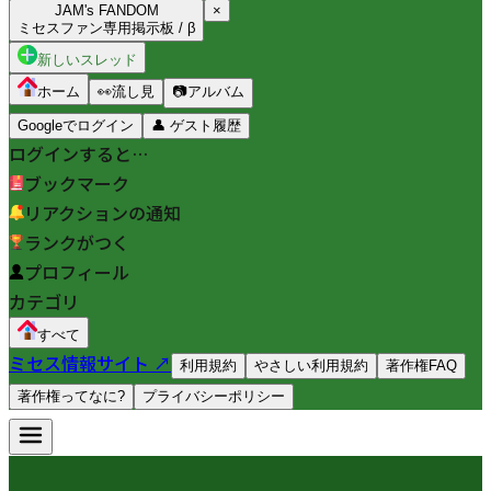
JAM's FANDOM
×
ミセスファン専用掲示板 / β
新しいスレッド
ホーム
👀
流し見
📷
アルバム
Googleでログイン
👤
ゲスト履歴
ログインすると…
ブックマーク
リアクションの通知
ランクがつく
プロフィール
カテゴリ
すべて
ミセス情報サイト ↗
利用規約
やさしい利用規約
著作権FAQ
著作権ってなに?
プライバシーポリシー