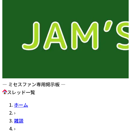
— ミセスファン専用掲示板 —
スレッド一覧
ホーム
›
雑談
›