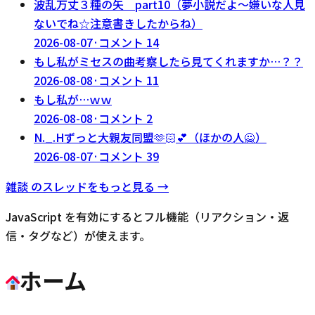
波乱万丈３種の矢 part10（夢小説だよ～嫌いな人見
ないでね☆注意書きしたからね）
2026-08-07
·
コメント
14
もし私がミセスの曲考察したら見てくれますか…？？
2026-08-08
·
コメント
11
もし私が…ｗｗ
2026-08-08
·
コメント
2
N._.Hずっと大親友同盟‪🫶🏻‬💕︎︎（ほかの人🙅）
2026-08-07
·
コメント
39
雑談
のスレッドをもっと見る →
JavaScript を有効にするとフル機能（リアクション・返
信・タグなど）が使えます。
ホーム