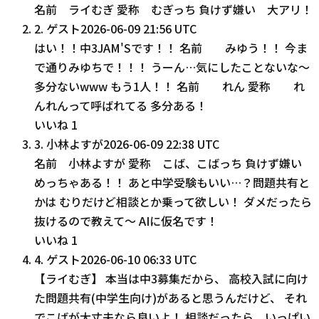
名前 ライむぎ 愛称 むぎっち 負けず嫌い 大アリ！
2
.
ゲスト
2026-06-09 21:56 UTC
はい！！中3JAM'Sです！！ 名前 みゆう！！ 今ま
で通りみゆちで！！！ うーん…気にしたことないな〜
多分ないwww もう1人！！ 名前 れん 愛称 れ
んれんって呼ばれてる 多分ある！
いいね
1
3
.
小林よすが
2026-06-09 22:38 UTC
名前 小林よすが 愛称 こば、こばっち 負けず嫌い
めっちゃある！！ あと中学受験もいい…？問題共有と
かは むりだけど相談とか乗って欲しい！ ダメだったら
抜けるので教えて〜 AIに仮名です！
いいね
1
4
.
ゲスト
2026-06-10 06:33 UTC
【ライむぎ】 本当は中3募集だから、 高校入試に向け
た問題共有(中学生向け)があると思うんだけど、 それ
でこばが大丈夫なら良いよ！ 相談だったら、いっぱい