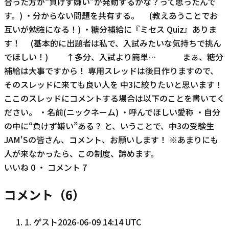
合った方が“負けず嫌い”が発動するかな？って思ったんで
す。) ・分からない問題を共有する。 (教えあうことでお
互いが勉強になる！) ・糖分補給に『ミセス Quiz』ありま
す！ (基本的に出題者は私で、入試みたいな気持ちで挑ん
でほしい！) ↑多分、入試より簡単… まぁ、糖分
補給は大事ですから！ 専用スレッドは後日作りますので、
そのスレッドに来ても良い人を 中3に絞りたいと思います！
ここのスレッドにコメントする場合は以下のことを書いてく
ださい。 ・名前(ニックネーム) ・呼んでほしい愛称 ・自分
の中に“負けず嫌い”ある？ と、いうことで、中3の受験生
JAM'Sの皆さん、コメント、お願いします！ ※あまりにも
人が来なかったら、この制度、諦めます。
いいね
0
・ コメント
7
コメント（
6
）
1
.
ゲスト
2026-06-09 14:14 UTC