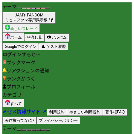
テーマ
JAM's FANDOM
ミセスファン専用掲示板 / β
新しいスレッド
ホーム
👀
流し見
📷
アルバム
Googleでログイン
👤
ゲスト履歴
ログインすると…
ブックマーク
リアクションの通知
ランクがつく
プロフィール
カテゴリ
すべて
ミセス情報サイト ↗
利用規約
やさしい利用規約
著作権FAQ
著作権ってなに?
プライバシーポリシー
テーマ