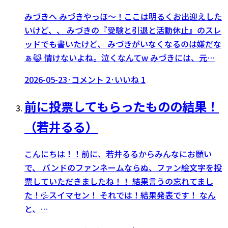
みづきへ みづきやっほ〜！ここは明るくお出迎えした
いけど、、 みづきの『受験と引退と活動休止』のスレ
ッドでも書いたけど、 みづきがいなくなるのは嫌だな
ぁ😹 情けないよね。泣くなんてw みづきには、元…
2026-05-23
·
コメント
2
·
いいね
1
前に投票してもらったものの結果！
（若井るる）
こんにちは！！前に、若井るるからみんなにお願い
で、 バンドのファンネームならぬ、ファン絵文字を投
票していただきましたね！！ 結果言うの忘れてまし
た！💦スイマセン！ それでは！結果発表です！ なん
と、…