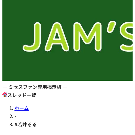
— ミセスファン専用掲示板 —
スレッド一覧
ホーム
›
#
若井るる