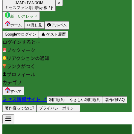
JAM's FANDOM
×
ミセスファン専用掲示板 / β
新しいスレッド
ホーム
👀
流し見
📷
アルバム
Googleでログイン
👤
ゲスト履歴
ログインすると…
ブックマーク
リアクションの通知
ランクがつく
プロフィール
カテゴリ
すべて
ミセス情報サイト ↗
利用規約
やさしい利用規約
著作権FAQ
著作権ってなに?
プライバシーポリシー