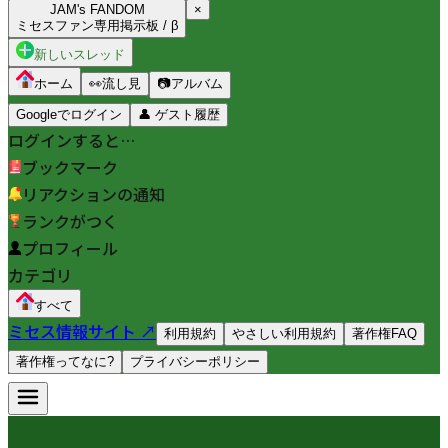
JAM's FANDOM
×
ミセスファン専用掲示板 / β
新しいスレッド
ホーム
👀
流し見
📷
アルバム
Googleでログイン
👤
ゲスト履歴
ログインすると…
ブックマーク
リアクションの通知
ランクがつく
プロフィール
カテゴリ
すべて
ミセス情報サイト ↗
利用規約
やさしい利用規約
著作権FAQ
著作権ってなに?
プライバシーポリシー