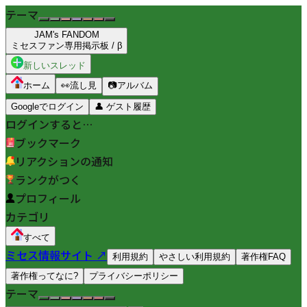
テーマ
JAM's FANDOM
ミセスファン専用掲示板 / β
新しいスレッド
ホーム
👀
流し見
📷
アルバム
Googleでログイン
👤
ゲスト履歴
ログインすると…
ブックマーク
リアクションの通知
ランクがつく
プロフィール
カテゴリ
すべて
ミセス情報サイト ↗
利用規約
やさしい利用規約
著作権FAQ
著作権ってなに?
プライバシーポリシー
テーマ