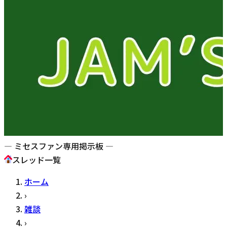
— ミセスファン専用掲示板 —
スレッド一覧
ホーム
›
雑談
›