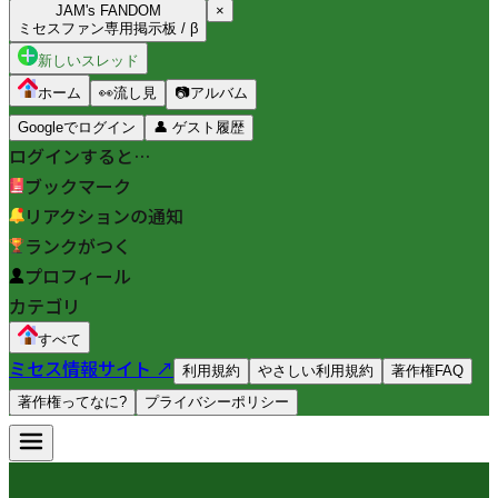
JAM's FANDOM
×
ミセスファン専用掲示板 / β
新しいスレッド
ホーム
👀
流し見
📷
アルバム
Googleでログイン
👤
ゲスト履歴
ログインすると…
ブックマーク
リアクションの通知
ランクがつく
プロフィール
カテゴリ
すべて
ミセス情報サイト ↗
利用規約
やさしい利用規約
著作権FAQ
著作権ってなに?
プライバシーポリシー