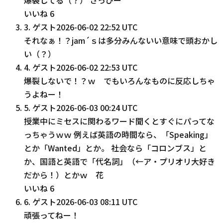
いいね
6
3
.
ゲスト
2026-06-02 22:52 UTC
それなぁ！？jam´ｓは多分みんないい意味で頭おかし
い（？）
4
.
ゲスト
2026-06-02 22:53 UTC
爆裂しないで！？ｗ でもいろんなものに反応しちゃ
うよねー！
5
.
ゲスト
2026-06-03 00:24 UTC
授業中にミセスに関わるワード聞くとすぐにパってな
っちゃうｗｗ 例えば英語の時間なら、「Speaking」
とか「Wanted」とか。 社会なら「コロンブス」と
か、国語と英語で「代名詞」（←ア・プリオリ大好き
だから！）とかｗ 花
いいね
6
6
.
ゲスト
2026-06-03 08:11 UTC
頑張ってねー！