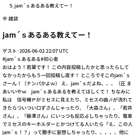
jam´ｓあるある教えてー！
💬
雑談
jam´ｓあるある教えてー！
ゲスト
·
2026-06-02 22:07 UTC
#
jam´ｓあるある
#
初心者
おはよう！若葉です！ この内容投稿したかと思ったらして
なかったからもう一回投稿し直す！ ところでそこのjam´ｓ
さーん！（ナンパかよｗ） え、jam´ｓだよね、、、（圧 ま
あいいやｗ jam´ｓあるあるを教えてほしくて！ ちなみに
私は 信号機🚥がミセスに見えたり、ミセスの曲🎶が流れて
きたらついつい口ずさんじゃったり、「大森さん」、「若井
さん」、「藤澤さん」にいっつも反応🍏しちゃったり、電車
でミセスのキーホルダーとかつけてる人いたら「え、この人
jam´ｓ！？」って勝手に妄想しちゃったり、、、、、他に