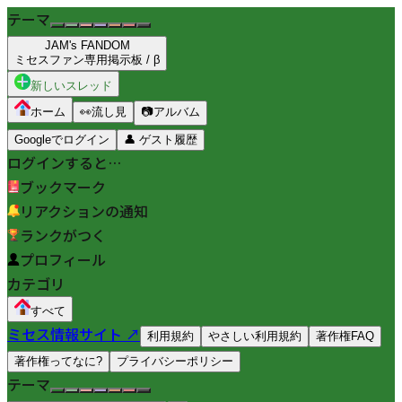
テーマ
JAM's FANDOM
ミセスファン専用掲示板 / β
新しいスレッド
ホーム
👀
流し見
📷
アルバム
Googleでログイン
👤
ゲスト履歴
ログインすると…
ブックマーク
リアクションの通知
ランクがつく
プロフィール
カテゴリ
すべて
ミセス情報サイト ↗
利用規約
やさしい利用規約
著作権FAQ
著作権ってなに?
プライバシーポリシー
テーマ