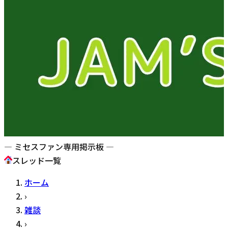
— ミセスファン専用掲示板 —
スレッド一覧
ホーム
›
雑談
›