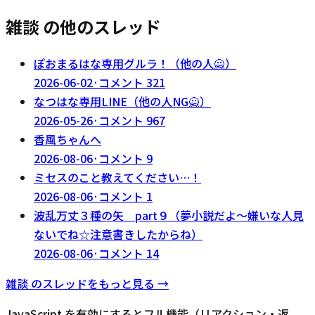
雑談 の他のスレッド
ぽおまるはな専用グルラ！（他の人🙅）
2026-06-02
·
コメント
321
なつはな専用LINE（他の人NG🙅）
2026-05-26
·
コメント
967
香風ちゃんへ
2026-08-06
·
コメント
9
ミセスのこと教えてください…！
2026-08-06
·
コメント
1
波乱万丈３種の矢 part９（夢小説だよ～嫌いな人見
ないでね☆注意書きしたからね）
2026-08-06
·
コメント
14
雑談
のスレッドをもっと見る →
JavaScript を有効にするとフル機能（リアクション・返