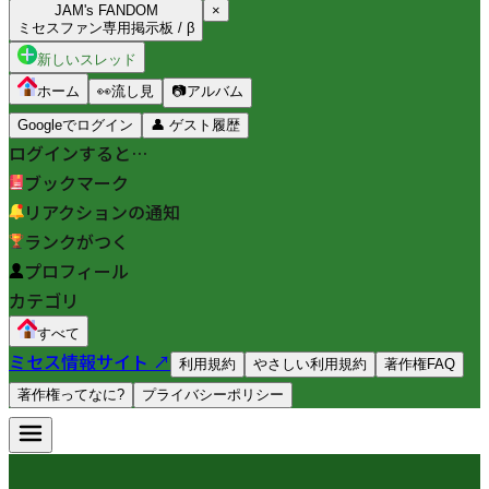
JAM's FANDOM
×
ミセスファン専用掲示板 / β
新しいスレッド
ホーム
👀
流し見
📷
アルバム
Googleでログイン
👤
ゲスト履歴
ログインすると…
ブックマーク
リアクションの通知
ランクがつく
プロフィール
カテゴリ
すべて
ミセス情報サイト ↗
利用規約
やさしい利用規約
著作権FAQ
著作権ってなに?
プライバシーポリシー