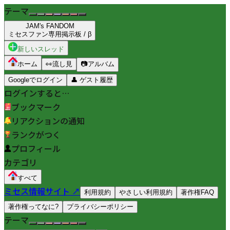
テーマ
JAM's FANDOM
ミセスファン専用掲示板 / β
新しいスレッド
ホーム
👀
流し見
📷
アルバム
Googleでログイン
👤
ゲスト履歴
ログインすると…
ブックマーク
リアクションの通知
ランクがつく
プロフィール
カテゴリ
すべて
ミセス情報サイト ↗
利用規約
やさしい利用規約
著作権FAQ
著作権ってなに?
プライバシーポリシー
テーマ