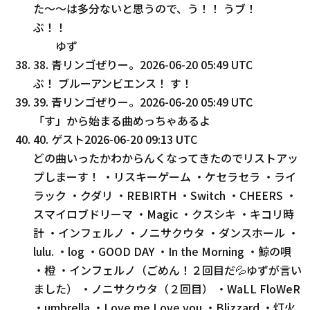
た〜〜は多分ないと思うので、う！！ うブ！
ぶ！！
ゆず
38
.
青リンゴぜりー。
2026-06-20 05:49 UTC
ぶ！ ブルーアンビエンス！ す！
39
.
青リンゴぜりー。
2026-06-20 05:49 UTC
「す」から始まる曲めっちゃあるよ
40
.
ゲスト
2026-06-20 09:13 UTC
どの曲いったかわからんくなってきたのでリストアッ
プしまーす！ ・リスキーゲーム ・ケセラセラ ・ライ
ラック ・クダリ ・REBIRTH ・Switch ・CHEERS ・
スマイロブドリーマ ・Magic ・クスシキ ・キコリ時
計 ・インフェルノ ・ノニサクウタ ・ダンスホール ・
lulu. ・log ・GOOD DAY ・In the Morning ・鯨の唄
・橙 ・インフェルノ（ごめん！２回目だ💦ゆずが言い
ました） ・ノニサクウタ（２回目） ・WaLL FloWeR
・umbrella ・Love me Love you ・Blizzard ・灯火