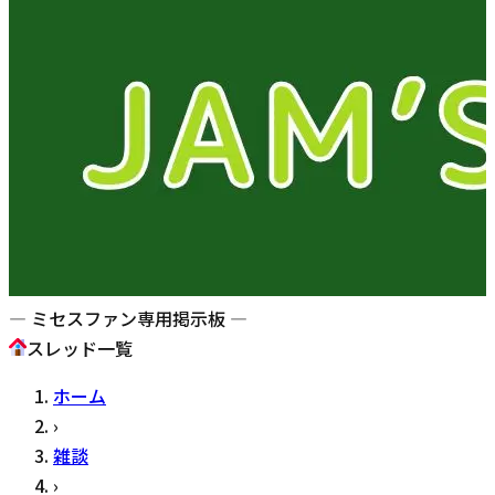
— ミセスファン専用掲示板 —
スレッド一覧
ホーム
›
雑談
›