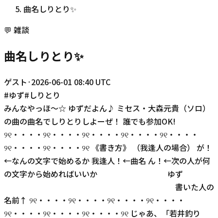
曲名しりとり✨️
💬
雑談
曲名しりとり✨️
ゲスト
·
2026-06-01 08:40 UTC
#
ゆず
#
しりとり
みんなやっほ〜☆ ゆずだよん♪ ミセス・大森元貴（ソロ）
の曲の曲名でしりとりしよーぜ！ 誰でも参加OK!
୨୧・・・・୨୧・・・・୨୧・・・・୨୧・・・・୨୧・・・・
୨୧・・・・୨୧・・・・୨୧ 《書き方》 （我逢人の場合） が！
←なんの文字で始めるか 我逢人！←曲名 ん！←次の人が何
の文字から始めればいいか ゆず
書いた人の
名前↑ ୨୧・・・・୨୧・・・・୨୧・・・・୨୧・・・・
୨୧・・・・୨୧・・・・୨୧・・・・୨୧ じゃあ、「若井釣り