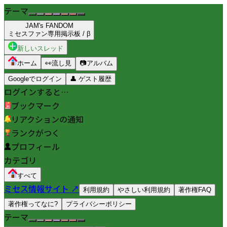
テーマ
JAM's FANDOM
ミセスファン専用掲示板 / β
新しいスレッド
ホーム
👀
流し見
📷
アルバム
Googleでログイン
👤
ゲスト履歴
ログインすると…
ブックマーク
リアクションの通知
ランクがつく
プロフィール
カテゴリ
すべて
ミセス情報サイト ↗
利用規約
やさしい利用規約
著作権FAQ
著作権ってなに?
プライバシーポリシー
テーマ