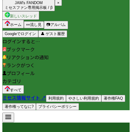
JAM's FANDOM
×
ミセスファン専用掲示板 / β
新しいスレッド
ホーム
👀
流し見
📷
アルバム
Googleでログイン
👤
ゲスト履歴
ログインすると…
ブックマーク
リアクションの通知
ランクがつく
プロフィール
カテゴリ
すべて
ミセス情報サイト ↗
利用規約
やさしい利用規約
著作権FAQ
著作権ってなに?
プライバシーポリシー