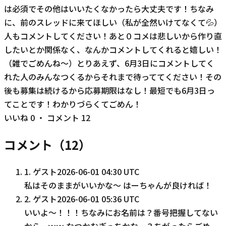
は必須でその他はいいたくなかったら大丈夫です！ちなみ
に、前のスレッドに来てほしい（私が全然いけてなくて💦）
人もコメントしてください！あと０コメは悲しいから作り直
したいとか関係なく、なんかコメントしてくれると嬉しい！
（雑でごめんね〜）とりあえず、6月3日にコメントしてく
れた人のみんなつくるからそれまで待っててください！その
後も募集は続けるから応募期限はなし！最短でも6月3日っ
てことです！わかりづらくてごめん！
いいね
0
・ コメント
12
コメント（
12
）
1
.
ゲスト
2026-06-01 04:30 UTC
私はそのままがいいかな～ はーちゃんが良ければ！
2
.
ゲスト
2026-06-01 05:36 UTC
いいよ〜！！！ちなみにお名前は？番号把握してない
から…ｗｗ なつかむぎっちかな…？ちがったらごめー