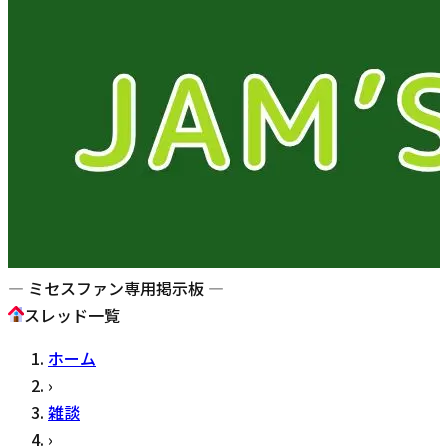
— ミセスファン専用掲示板 —
スレッド一覧
ホーム
›
雑談
›