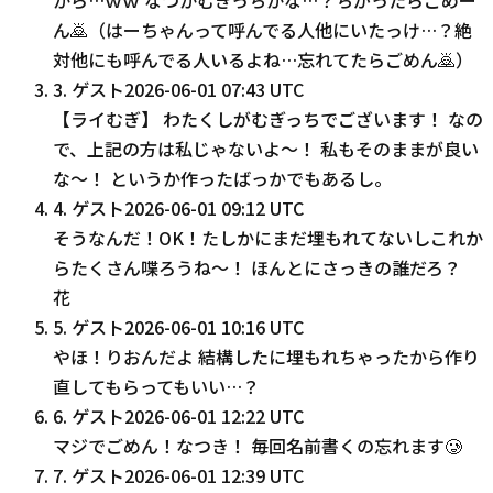
ん🙇（はーちゃんって呼んでる人他にいたっけ…？絶
対他にも呼んでる人いるよね…忘れてたらごめん🙇）
3
.
ゲスト
2026-06-01 07:43 UTC
【ライむぎ】 わたくしがむぎっちでございます！ なの
で、上記の方は私じゃないよ〜！ 私もそのままが良い
な〜！ というか作ったばっかでもあるし。
4
.
ゲスト
2026-06-01 09:12 UTC
そうなんだ！OK！たしかにまだ埋もれてないしこれか
らたくさん喋ろうね〜！ ほんとにさっきの誰だろ？
花
5
.
ゲスト
2026-06-01 10:16 UTC
やほ！りおんだよ 結構したに埋もれちゃったから作り
直してもらってもいい…？
6
.
ゲスト
2026-06-01 12:22 UTC
マジでごめん！なつき！ 毎回名前書くの忘れます🥲‎
7
.
ゲスト
2026-06-01 12:39 UTC