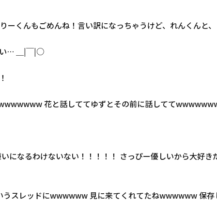
くんもごめんね！言い訳になっちゃうけど、れんくんと、りーくん
… ＿|￣|○
い！
wwwwwww 花と話しててゆずとその前に話しててwwwwww
嫌いになるわけないない！！！！！ さっぴー優しいから大好き
うスレッドにwwwwww 見に来てくれてたねwwwwww 保