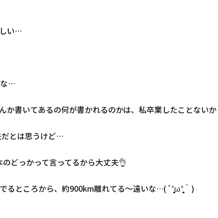
やさしい…
な…
んか書いてあるの何が書かれるのかは、私卒業したことないか
夫だとは思うけど…
本のどっかって言ってるから大丈夫👌
00km離れてる〜遠いな…(´°̥̥̥̥̥̥̥̥ω°̥̥̥̥̥̥̥̥｀)