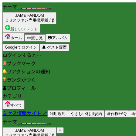
テーマ
JAM's FANDOM
ミセスファン専用掲示板 / β
新しいスレッド
ホーム
👀
流し見
📷
アルバム
Googleでログイン
👤
ゲスト履歴
ログインすると…
ブックマーク
リアクションの通知
ランクがつく
プロフィール
カテゴリ
すべて
ミセス情報サイト ↗
利用規約
やさしい利用規約
著作権FAQ
著
テーマ
JAM's FANDOM
×
ミセスファン専用掲示板 / β