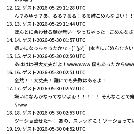
12
.
ゲスト
2026-05-29 11:28 UTC
ん？みゆう？あ、るる？るる！るる姉ごめんなさい！！りー
13
.
ゲスト
2026-05-29 11:44 UTC
ほんとに合わせる顔が無い…やっちゃった…ごめんなさい
14
.
ゲスト
2026-05-30 01:57 UTC
嫌いになっちゃったかな…(´°̥̥̥̥̥̥̥̥ω°̥̥̥̥̥̥̥̥｀)本当にごめんなさ
15
.
ゲスト
2026-05-30 02:50 UTC
あははは🤣大丈夫だよ！wwwwww 僕もあったからww
16
.
ゲスト
2026-05-30 02:51 UTC
全然！！大丈夫！ 誰にでも失敗はあるよ！
17
.
ゲスト
2026-05-30 02:52 UTC
嫌いになんかなってないよぉ！！！！！ そんなことで
💦ww
18
.
ゲスト
2026-05-30 02:53 UTC
ツーショ載せた〜！ あの、スレッドに！ ツーショってい
19
.
ゲスト
2026-05-30 04:52 UTC