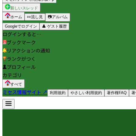
新しいスレッド
ホーム
👀
流し見
📷
アルバム
Googleでログイン
👤
ゲスト履歴
ログインすると…
ブックマーク
リアクションの通知
ランクがつく
プロフィール
カテゴリ
すべて
ミセス情報サイト ↗
利用規約
やさしい利用規約
著作権FAQ
著