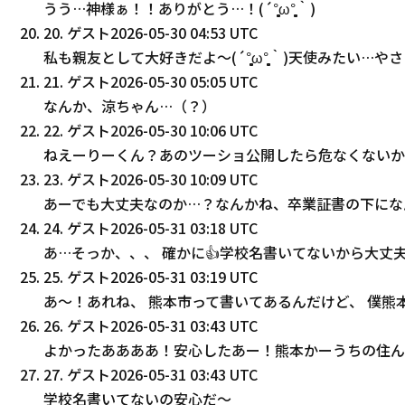
うう…神様ぁ！！ありがとう…！(´°̥̥̥̥̥̥̥̥ω°̥̥̥̥̥̥̥̥｀)
20
.
ゲスト
2026-05-30 04:53 UTC
私も親友として大好きだよ〜(´°̥̥̥̥̥̥̥̥ω°̥̥̥̥̥̥̥̥｀)天使みたい…
21
.
ゲスト
2026-05-30 05:05 UTC
なんか、涼ちゃん…（？）
22
.
ゲスト
2026-05-30 10:06 UTC
ねえーりーくん？あのツーショ公開したら危なくないか
23
.
ゲスト
2026-05-30 10:09 UTC
あーでも大丈夫なのか…？なんかね、卒業証書の下にな
24
.
ゲスト
2026-05-31 03:18 UTC
あ…そっか、、、 確かに👍学校名書いてないから大丈
25
.
ゲスト
2026-05-31 03:19 UTC
あ〜！あれね、 熊本市って書いてあるんだけど、 僕熊
26
.
ゲスト
2026-05-31 03:43 UTC
よかったああああ！安心したあー！熊本かーうちの住んでるところから、約9
27
.
ゲスト
2026-05-31 03:43 UTC
学校名書いてないの安心だ〜