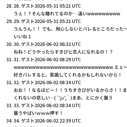
28
.
ゲスト
2026-05-31 05:21 UTC
うぇ！？そんな離れてるのか… 遠いwwwwwwwww
29
.
ゲスト
2026-05-31 05:21 UTC
うんうん！！ でも、用心しないとバレるところだった〜
いいね
1
30
.
ゲスト
2026-06-02 06:32 UTC
ねね！どうやったらすきぴと恋人になれるの！？
31
.
ゲスト
2026-06-02 08:29 UTC
wwwwwwwwwwwwwwwwwwwwwwwwwww
好きバレすると、意識してくれるかもしれないから！
32
.
ゲスト
2026-06-02 08:34 UTC
おお！！なるほどー！！うちすきぴがいるからさ！！ま
くれないの悲しい…(´°̥̥̥̥̥̥̥̥ω°̥̥̥̥̥̥̥̥｀)まあ、とにかく襲う
33
.
ゲスト
2026-06-02 08:34 UTC
襲うやばいｗｗｗ押す！
34
.
ゲスト
2026-06-02 22:39 UTC