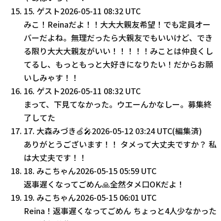
15
.
ゲスト
2026-05-11 08:32 UTC
みこ！Reinaだよ！！大大大親友希望！でも定員オー
バーだよね。無理だったら大親友でもいいけど、でき
る限り大大大親友がいい！！！！！みことは仲良くし
てるし、もっともっと大好きになりたい！だからお願
いしみゃす！！
16
.
ゲスト
2026-05-11 08:32 UTC
まって、下見てなかった。ウエーんかなしー。募集終
了してた
17
.
大森みづき🍏🎤
2026-05-12 03:24 UTC
(編集済)
ありがとうございます！！ タメって大丈夫ですか？ 私
は大丈夫です！！
18
.
みこちゃん
2026-05-15 05:59 UTC
返事遅くなってごめん🙏全然タメ口OKだよ！
19
.
みこちゃん
2026-05-15 06:01 UTC
Reina！返事遅くなってごめん ちょっと4人少なかった