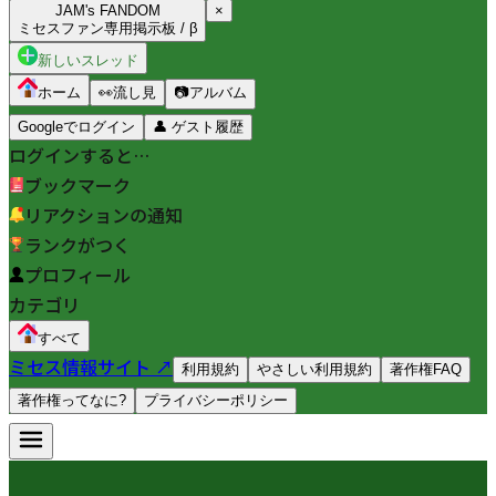
JAM's FANDOM
×
ミセスファン専用掲示板 / β
新しいスレッド
ホーム
👀
流し見
📷
アルバム
Googleでログイン
👤
ゲスト履歴
ログインすると…
ブックマーク
リアクションの通知
ランクがつく
プロフィール
カテゴリ
すべて
ミセス情報サイト ↗
利用規約
やさしい利用規約
著作権FAQ
著作権ってなに?
プライバシーポリシー