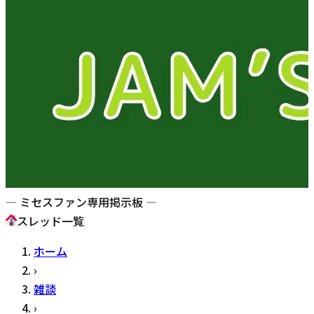
— ミセスファン専用掲示板 —
スレッド一覧
ホーム
›
雑談
›