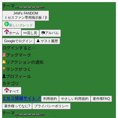
テーマ
JAM's FANDOM
ミセスファン専用掲示板 / β
新しいスレッド
ホーム
👀
流し見
📷
アルバム
Googleでログイン
👤
ゲスト履歴
ログインすると…
ブックマーク
リアクションの通知
ランクがつく
プロフィール
カテゴリ
すべて
ミセス情報サイト ↗
利用規約
やさしい利用規約
著作権FAQ
著作権ってなに?
プライバシーポリシー
テーマ