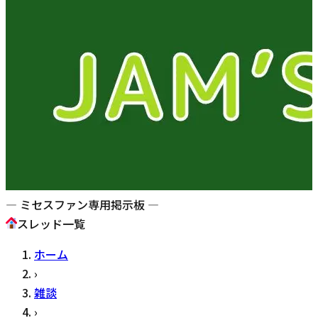
— ミセスファン専用掲示板 —
スレッド一覧
ホーム
›
雑談
›