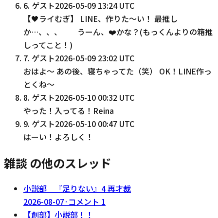
6
.
ゲスト
2026-05-09 13:24 UTC
【🖤ライむぎ】 LINE、作りた〜い！ 最推し
か…、、、 うーん、❤️かな？(もっくんよりの箱推
しってこと！)
7
.
ゲスト
2026-05-09 23:02 UTC
おはよ〜 あの後、寝ちゃってた（笑） OK！LINE作っ
とくね〜
8
.
ゲスト
2026-05-10 00:32 UTC
やった！入ってる！Reina
9
.
ゲスト
2026-05-10 00:47 UTC
はーい！よろしく！
雑談 の他のスレッド
小説部 『足りない』4 再才裁
2026-08-07
·
コメント
1
【創部】小説部！！