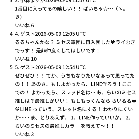
1番目に入ってるの嬉しい！！ ばいちゃ☆〜（ゝ。
∂）
いいね
6
4
.
ゲスト
2026-05-09 12:05 UTC
るるちゃんかな？ ミセス軍団に再入団した🖤ライむぎ
でっす！ 是非仲良くしてほしいです！
いいね
10
5
.
ゲスト
2026-05-09 12:54 UTC
ぜひぜひ！！ てか、うちもなりたいなぁって思ってた
の！！ あのさ、もしよかったら、LINE作ろう！ここ
での！ よかったら、スレッド名は… あ、らいのミセス
推しは？最推しがいい！ もしもっくんなら らいるる❤️
💙LINE っていう、スレッド名にする！ わかりにくい
か…… ま、とりあえず、 1、LINE作っていいか。 2、
らいのミセスの最推しカラー を教えて〜！！
いいね
3