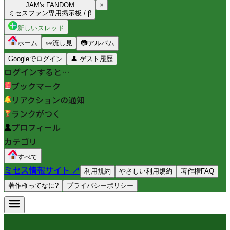
JAM's FANDOM
×
ミセスファン専用掲示板 / β
新しいスレッド
ホーム
👀
流し見
📷
アルバム
Googleでログイン
👤
ゲスト履歴
ログインすると…
ブックマーク
リアクションの通知
ランクがつく
プロフィール
カテゴリ
すべて
ミセス情報サイト ↗
利用規約
やさしい利用規約
著作権FAQ
著作権ってなに?
プライバシーポリシー