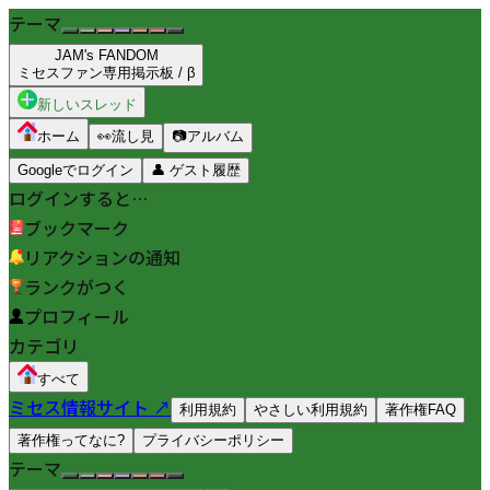
テーマ
JAM's FANDOM
ミセスファン専用掲示板 / β
新しいスレッド
ホーム
👀
流し見
📷
アルバム
Googleでログイン
👤
ゲスト履歴
ログインすると…
ブックマーク
リアクションの通知
ランクがつく
プロフィール
カテゴリ
すべて
ミセス情報サイト ↗
利用規約
やさしい利用規約
著作権FAQ
著作権ってなに?
プライバシーポリシー
テーマ