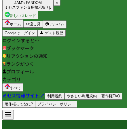
JAM's FANDOM
×
ミセスファン専用掲示板 / β
新しいスレッド
ホーム
👀
流し見
📷
アルバム
Googleでログイン
👤
ゲスト履歴
ログインすると…
ブックマーク
リアクションの通知
ランクがつく
プロフィール
カテゴリ
すべて
ミセス情報サイト ↗
利用規約
やさしい利用規約
著作権FAQ
著作権ってなに?
プライバシーポリシー