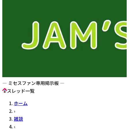
— ミセスファン専用掲示板 —
スレッド一覧
ホーム
›
雑談
›