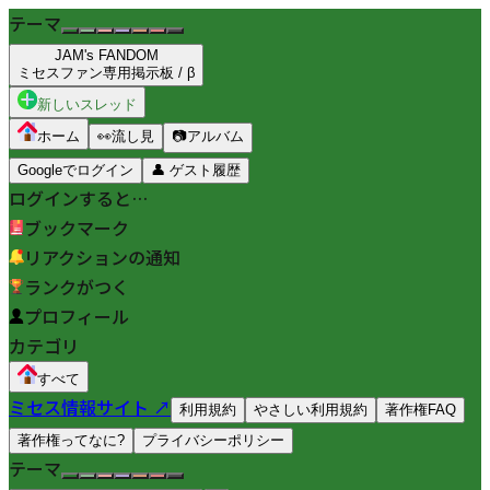
テーマ
JAM's FANDOM
ミセスファン専用掲示板 / β
新しいスレッド
ホーム
👀
流し見
📷
アルバム
Googleでログイン
👤
ゲスト履歴
ログインすると…
ブックマーク
リアクションの通知
ランクがつく
プロフィール
カテゴリ
すべて
ミセス情報サイト ↗
利用規約
やさしい利用規約
著作権FAQ
著作権ってなに?
プライバシーポリシー
テーマ