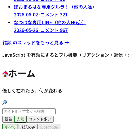
ぽおまるはな専用グルラ！（他の人🙅）
2026-06-02
·
コメント
321
なつはな専用LINE（他の人NG🙅）
2026-05-26
·
コメント
967
雑談
のスレッドをもっと見る →
JavaScript を有効にするとフル機能（リアクション・返
ホーム
優しく在れたら、何か変わる
新着
人気
コメント多い
すべて
未読のみ
自分の投稿