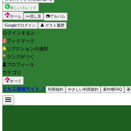
新しいスレッド
ホーム
👀
流し見
📷
アルバム
Googleでログイン
👤
ゲスト履歴
ログインすると…
ブックマーク
リアクションの通知
ランクがつく
プロフィール
カテゴリ
すべて
ミセス情報サイト ↗
利用規約
やさしい利用規約
著作権FAQ
著