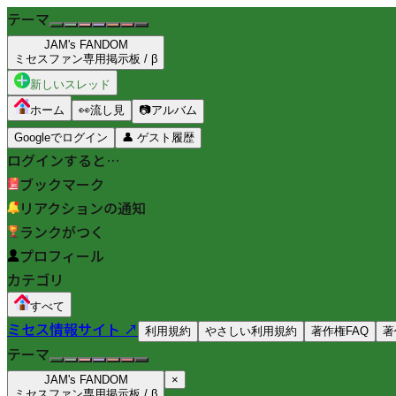
テーマ
JAM's FANDOM
ミセスファン専用掲示板 / β
新しいスレッド
ホーム
👀
流し見
📷
アルバム
Googleでログイン
👤
ゲスト履歴
ログインすると…
ブックマーク
リアクションの通知
ランクがつく
プロフィール
カテゴリ
すべて
ミセス情報サイト ↗
利用規約
やさしい利用規約
著作権FAQ
著
テーマ
JAM's FANDOM
×
ミセスファン専用掲示板 / β