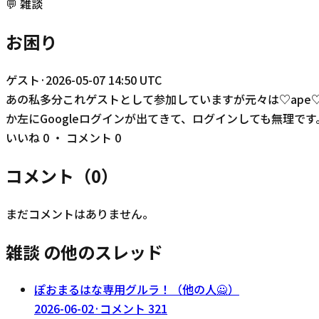
💬
雑談
お困り
ゲスト
·
2026-05-07 14:50 UTC
あの私多分これゲストとして参加していますが元々は♡ape♡
か左にGoogleログインが出てきて、ログインしても無理です
いいね
0
・ コメント
0
コメント（
0
）
まだコメントはありません。
雑談 の他のスレッド
ぽおまるはな専用グルラ！（他の人🙅）
2026-06-02
·
コメント
321