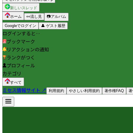
新しいスレッド
ホーム
👀
流し見
📷
アルバム
Googleでログイン
👤
ゲスト履歴
ログインすると…
ブックマーク
リアクションの通知
ランクがつく
プロフィール
カテゴリ
すべて
ミセス情報サイト ↗
利用規約
やさしい利用規約
著作権FAQ
著