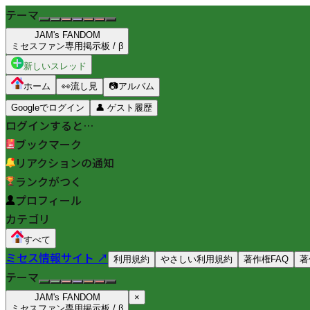
テーマ
JAM's FANDOM
ミセスファン専用掲示板 / β
新しいスレッド
ホーム
👀
流し見
📷
アルバム
Googleでログイン
👤
ゲスト履歴
ログインすると…
ブックマーク
リアクションの通知
ランクがつく
プロフィール
カテゴリ
すべて
ミセス情報サイト ↗
利用規約
やさしい利用規約
著作権FAQ
著
テーマ
JAM's FANDOM
×
ミセスファン専用掲示板 / β