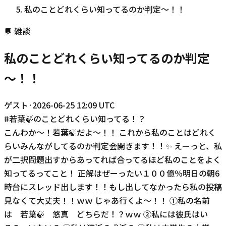
私のことどれくらい知ってるのか判定～！！
💬
雑談
私のことどれくらい知ってるのか判定
～！！
ゲスト
·
2026-06-25 12:09 UTC
#
若葉🍃のことどれくらい知ってる！？
こんわか～！若葉🍃だよ～！！ これから私のことはどれく
らいみんながしてるのか判定会開きます！！✨ えーっと、私
が二択問題出すからあってれば合ってるほど私のことをよく
知ってるってこと！ 正解はぜーったい１００億％明日の朝6
時台にスレッド出します！！もし出してなかったら私の投稿
見なくて大丈夫！！ｗｗ じゃあ行くよ～！！ ①私の名前
は 若葉🍃 悠真 どちらだ！？ｗｗ ②私には彼氏はい