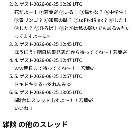
2
.
ゲスト
2026-06-25 12:28 UTC
花だよー！ ①若葉🍃 ②いる！ ③猫かな？ ④中学生！
⑤青リンゴ？ ⑥知恵の輪？ ⑦soFt-dRink？ ⑧した！
⑨した？ ⑩ひろぱ！ ⑧と⑨は私の願いでもあるw当た
ってますよーに✨
3
.
ゲスト
2026-06-25 12:45 UTC
ほうほう✨明日結果発表だから待っててね～！若葉🍃
4
.
ゲスト
2026-06-25 12:47 UTC
ｗｗ明日まで待っててね～！！若葉🍃
5
.
ゲスト
2026-06-25 12:57 UTC
ドキドキする…💖れんみゆ
6
.
ゲスト
2026-06-25 13:05 UTC
6時台にスレッド出すよ～！！若葉🍃
いいね
1
雑談 の他のスレッド