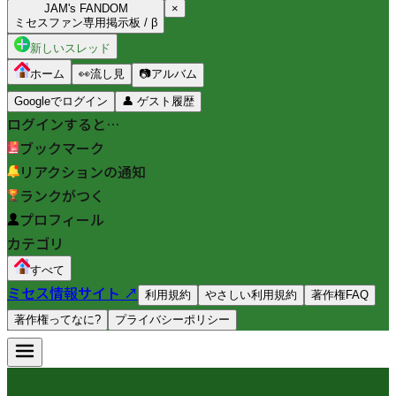
JAM's FANDOM
×
ミセスファン専用掲示板 / β
新しいスレッド
ホーム
👀
流し見
📷
アルバム
Googleでログイン
👤
ゲスト履歴
ログインすると…
ブックマーク
リアクションの通知
ランクがつく
プロフィール
カテゴリ
すべて
ミセス情報サイト ↗
利用規約
やさしい利用規約
著作権FAQ
著作権ってなに?
プライバシーポリシー