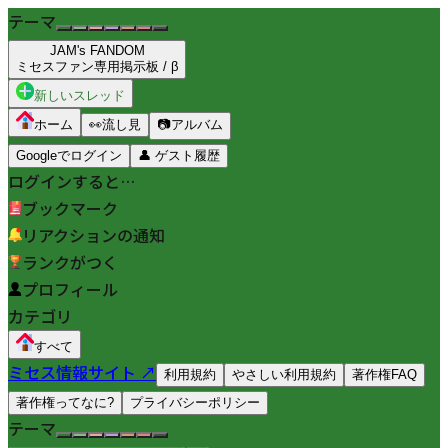
テーマ
JAM's FANDOM
ミセスファン専用掲示板 / β
新しいスレッド
ホーム
👀
流し見
📷
アルバム
Googleでログイン
👤
ゲスト履歴
ログインすると…
ブックマーク
リアクションの通知
ランクがつく
プロフィール
カテゴリ
すべて
ミセス情報サイト ↗
利用規約
やさしい利用規約
著作権FAQ
著作権ってなに?
プライバシーポリシー
テーマ