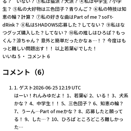
る？ いない？ ③私は猫派？犬派？ ④私は中学生？小学
生？ ⑤私の大好物は三色団子？青りんご？ ⑥私の特技は知
恵の輪？計算？ ⑦私の好きな曲はPart of me？soFt-
dRink？ ⑧私はSHADOWS応募した？してない？ ⑨私はな
つグッズ購入した？してない？ ⑩私の推しはひろぱ？もっ
くん？涼ちゃん？ 意外と簡単だったかなぁ…！？ 今度はも
っと難しい問題出す！！ 以上若葉🍃でした！
いいね
5
・ コメント
6
コメント（
6
）
1
.
ゲスト
2026-06-25 12:19 UTC
はーい！れんみゆだよ！ 1、若葉🍃 2、いる！ 3、犬系
かな？ 4、中学生！！ 5、三色団子？ 6、知恵の輪？
7、うーん…Part of meかな？ 8、応募したと願って
る！ 9、した…？ 10、ひろぱ ところどころ難しかっ
た…