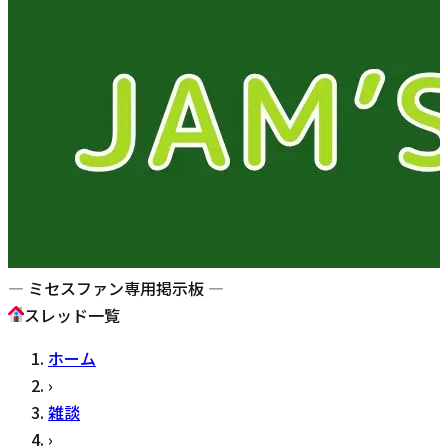
— ミセスファン専用掲示板 —
スレッド一覧
ホーム
›
雑談
›