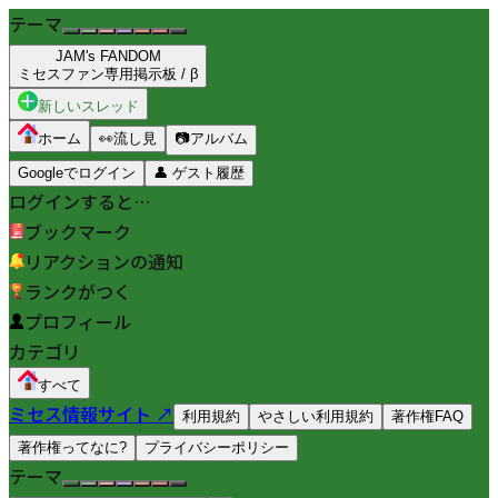
テーマ
JAM's FANDOM
ミセスファン専用掲示板 / β
新しいスレッド
ホーム
👀
流し見
📷
アルバム
Googleでログイン
👤
ゲスト履歴
ログインすると…
ブックマーク
リアクションの通知
ランクがつく
プロフィール
カテゴリ
すべて
ミセス情報サイト ↗
利用規約
やさしい利用規約
著作権FAQ
著作権ってなに?
プライバシーポリシー
テーマ