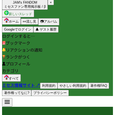
JAM's FANDOM
×
ミセスファン専用掲示板 / β
新しいスレッド
ホーム
👀
流し見
📷
アルバム
Googleでログイン
👤
ゲスト履歴
ログインすると…
ブックマーク
リアクションの通知
ランクがつく
プロフィール
カテゴリ
すべて
ミセス情報サイト ↗
利用規約
やさしい利用規約
著作権FAQ
著作権ってなに?
プライバシーポリシー