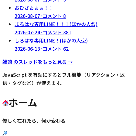
おひさぁぁぁ！！
2026-08-07
·
コメント
8
まるはな専用LINE！！！(ほかの人🙅)
2026-07-24
·
コメント
381
しろはな専用LINE！(ほかの人🙅)
2026-06-13
·
コメント
62
雑談
のスレッドをもっと見る →
JavaScript を有効にするとフル機能（リアクション・返
信・タグなど）が使えます。
ホーム
優しく在れたら、何か変わる