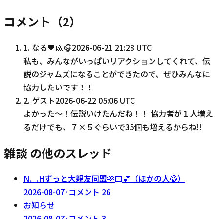
コメント（
2
）
1
.
なる🖤🎱🎧️
2026-06-21 21:28 UTC
私も、みんながいっぱいリアクションしてくれて、伝
説のジャムズになることができたので、ぜひみんなに
協力したいです！！
2
.
ゲスト
2026-06-22 05:06 UTC
よかった〜！伝説いけたんだね！！ 協力者が１人増え
るだけでも、７×５ぐらいで35個も増えるからね!!
雑談 の他のスレッド
N._.Hずっと大親友同盟‪🫶🏻‬💕︎︎（ほかの人🙅）
2026-08-07
·
コメント
26
お知らせ
2026-08-07
·
コメント
3