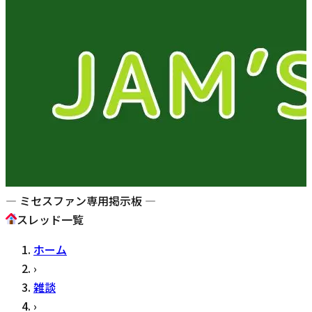
— ミセスファン専用掲示板 —
スレッド一覧
ホーム
›
雑談
›