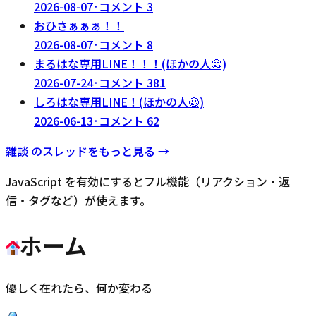
2026-08-07
·
コメント
3
おひさぁぁぁ！！
2026-08-07
·
コメント
8
まるはな専用LINE！！！(ほかの人🙅)
2026-07-24
·
コメント
381
しろはな専用LINE！(ほかの人🙅)
2026-06-13
·
コメント
62
雑談
のスレッドをもっと見る →
JavaScript を有効にするとフル機能（リアクション・返
信・タグなど）が使えます。
ホーム
優しく在れたら、何か変わる