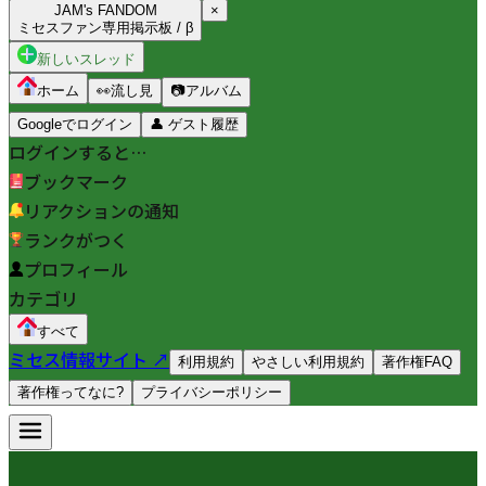
JAM's FANDOM
×
ミセスファン専用掲示板 / β
新しいスレッド
ホーム
👀
流し見
📷
アルバム
Googleでログイン
👤
ゲスト履歴
ログインすると…
ブックマーク
リアクションの通知
ランクがつく
プロフィール
カテゴリ
すべて
ミセス情報サイト ↗
利用規約
やさしい利用規約
著作権FAQ
著作権ってなに?
プライバシーポリシー