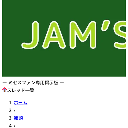
— ミセスファン専用掲示板 —
スレッド一覧
ホーム
›
雑談
›