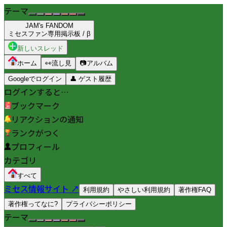
テーマ
JAM's FANDOM
ミセスファン専用掲示板 / β
新しいスレッド
ホーム
👀
流し見
📷
アルバム
Googleでログイン
👤
ゲスト履歴
ログインすると…
ブックマーク
リアクションの通知
ランクがつく
プロフィール
カテゴリ
すべて
ミセス情報サイト ↗
利用規約
やさしい利用規約
著作権FAQ
著作権ってなに?
プライバシーポリシー
テーマ