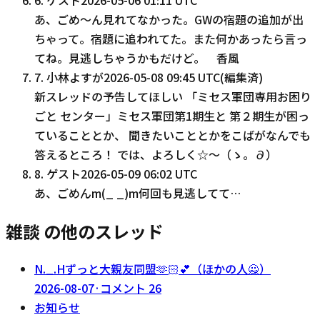
あ、ごめ～ん見れてなかった。GWの宿題の追加が出
ちゃって。宿題に追われてた。また何かあったら言っ
てね。見逃しちゃうかもだけど。 香風
7
.
小林よすが
2026-05-08 09:45 UTC
(編集済)
新スレッドの予告してほしい 「ミセス軍団専用お困り
ごと センター」ミセス軍団第1期生と 第２期生が困っ
ていることとか、 聞きたいこととかをこばがなんでも
答えるところ！ では、よろしく☆〜（ゝ。∂）
8
.
ゲスト
2026-05-09 06:02 UTC
あ、ごめんm(_ _)m何回も見逃してて…
雑談 の他のスレッド
N._.Hずっと大親友同盟‪🫶🏻‬💕︎︎（ほかの人🙅）
2026-08-07
·
コメント
26
お知らせ