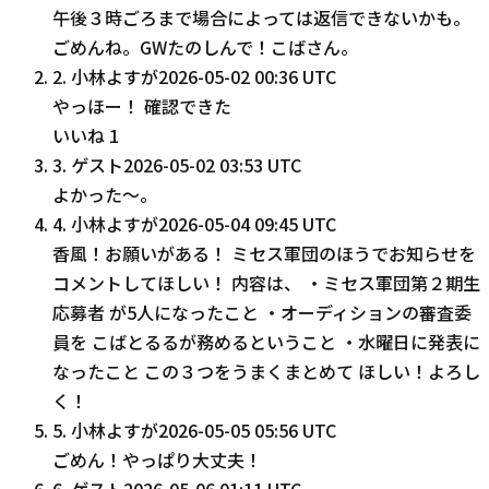
午後３時ごろまで場合によっては返信できないかも。
ごめんね。GWたのしんで！こばさん。
2
.
小林よすが
2026-05-02 00:36 UTC
やっほー！ 確認できた
いいね
1
3
.
ゲスト
2026-05-02 03:53 UTC
よかった～。
4
.
小林よすが
2026-05-04 09:45 UTC
香風！お願いがある！ ミセス軍団のほうでお知らせを
コメントしてほしい！ 内容は、 ・ミセス軍団第２期生
応募者 が5人になったこと ・オーディションの審査委
員を こばとるるが務めるということ ・水曜日に発表に
なったこと この３つをうまくまとめて ほしい！よろし
く！
5
.
小林よすが
2026-05-05 05:56 UTC
ごめん！やっぱり大丈夫！
6
.
ゲスト
2026-05-06 01:11 UTC