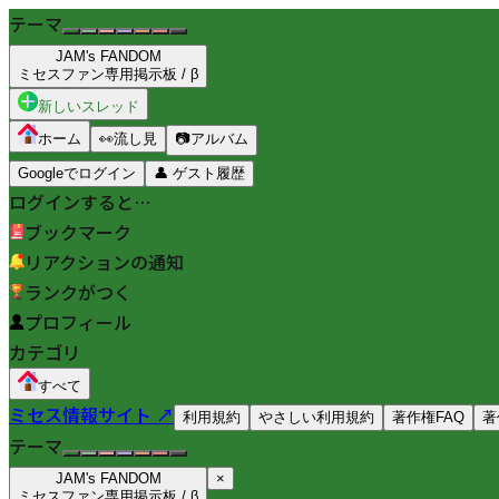
テーマ
JAM's FANDOM
ミセスファン専用掲示板 / β
新しいスレッド
ホーム
👀
流し見
📷
アルバム
Googleでログイン
👤
ゲスト履歴
ログインすると…
ブックマーク
リアクションの通知
ランクがつく
プロフィール
カテゴリ
すべて
ミセス情報サイト ↗
利用規約
やさしい利用規約
著作権FAQ
著
テーマ
JAM's FANDOM
×
ミセスファン専用掲示板 / β