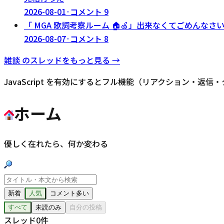
2026-08-01
·
コメント
9
「 MGA 歌詞考察ルーム 🏠🍏」出来なくてごめんなさい
2026-08-07
·
コメント
8
雑談
のスレッドをもっと見る →
JavaScript を有効にするとフル機能（リアクション・返
ホーム
優しく在れたら、何か変わる
新着
人気
コメント多い
すべて
未読のみ
自分の投稿
スレッド
0
件