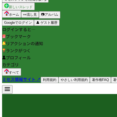
新しいスレッド
ホーム
👀
流し見
📷
アルバム
Googleでログイン
👤
ゲスト履歴
ログインすると…
ブックマーク
リアクションの通知
ランクがつく
プロフィール
カテゴリ
すべて
ミセス情報サイト ↗
利用規約
やさしい利用規約
著作権FAQ
著