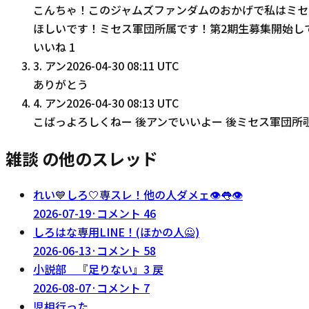
こんちゃ！このジャムズファンダムのおかげで私はミセ
ほしいです！ミセス軍団所属です！第2期生募集開始し
いいね
1
3
.
アン
2026-04-30 08:11 UTC
ありがとう
4
.
アン
2026-04-30 08:13 UTC
こばっよろしくねー 後アンでいいよー 後ミセス軍団所
雑談 の他のスレッド
れい💙しろ🤍専スレ！他の人ダメェ👁️👅👁️
2026-07-19
·
コメント
46
しろはな専用LINE！(ほかの人🙅)
2026-06-13
·
コメント
58
小説部 『足りない』3 戻
2026-08-07
·
コメント
7
児相行った