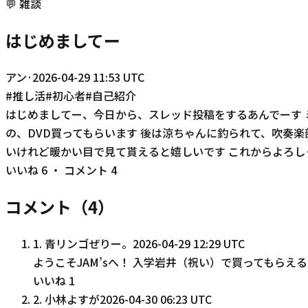
💬
雑談
はじめましてー
アン
·
2026-04-29 11:53 UTC
#
推し活
#
初心者
#
自己紹介
はじめましてー、今日から、スレッド投稿をするあんでーす 
の、DVD買ってもらいます 後は涼ちゃんに釣られて、吹奏
いけれど暖かい目で見て貰えると嬉しいです これからよろし
いいね
6
・ コメント
4
コメント（
4
）
1
.
青リンゴぜりー。
2026-04-29 12:29 UTC
ようこそJAM’sへ！ 入学岩井（祝い）で買ってもらえ
いいね
1
2
.
小林よすが
2026-04-30 06:23 UTC