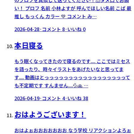
のプロフを真似して送ってください！⚠️タメ口でお願
い！ プロフ 名前 小林よすが 呼んでほしい名前 こば 最
推し もっくん カラー 💚 コメント み…
2026-04-28
·
コメント
8
·
いいね
0
本日寝る
もう眠くなってきたので寝るのです.... ここではミセス
を語ったり、時々イラストをあげたいなと思ってま
す.... 動画はとっっっっっっっっっっっっっっっっって
も不定期です すんません....💦🙏 …
2026-04-19
·
コメント
4
·
いいね
38
おはようございます！
おはよぉおおおおおおお なう学校 リアクションよろぉ