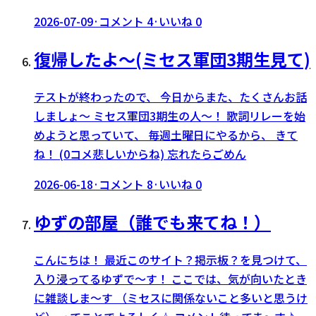
2026-07-09
·
コメント
4
·
いいね
0
復帰したよ～(ミセス軍団3期生見て)
テストが終わったので、 今日からまた、たくさんお話
しましょ～ ミセス軍団3期生の人～！ 歌詞リレーを始
めようと思っていて、 毎週土曜日にやるから、 きて
ね！ (0コメ悲しいからね) 忘れたらごめん
2026-06-18
·
コメント
8
·
いいね
0
ゆずの部屋（誰でも来てね！）
こんにちは！ 最近このサイト？掲示板？を見つけて、
入り浸ってるゆずで〜す！ ここでは、気が向いたとき
に雑談しま〜す （ミセスに関係ないこと多いと思うけ