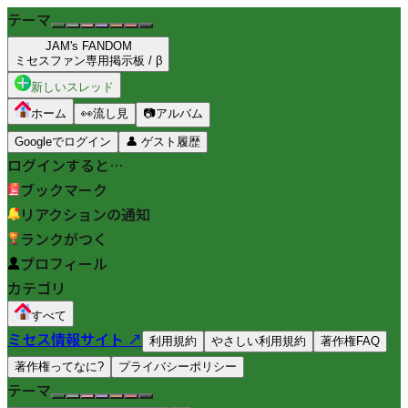
テーマ
JAM's FANDOM
ミセスファン専用掲示板 / β
新しいスレッド
ホーム
👀
流し見
📷
アルバム
Googleでログイン
👤
ゲスト履歴
ログインすると…
ブックマーク
リアクションの通知
ランクがつく
プロフィール
カテゴリ
すべて
ミセス情報サイト ↗
利用規約
やさしい利用規約
著作権FAQ
著作権ってなに?
プライバシーポリシー
テーマ