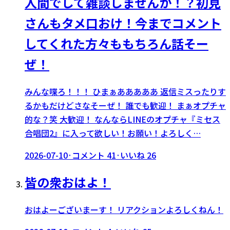
人間でして雑談しませんか！？初見
さんもタメ口おけ！今までコメント
してくれた方々ももちろん話そー
ぜ！
みんな喋ろ！！！ ひまぁあああああ 返信ミスったりす
るかもだけどさなそーぜ！ 誰でも歓迎！ まぁオプチャ
的な？笑 大歓迎！ なんならLINEのオプチャ『ミセス
合唱団2』に入って欲しい！お願い！よろしく…
2026-07-10
·
コメント
41
·
いいね
26
皆の衆おはよ！
おはよーございまーす！ リアクションよろしくねん！