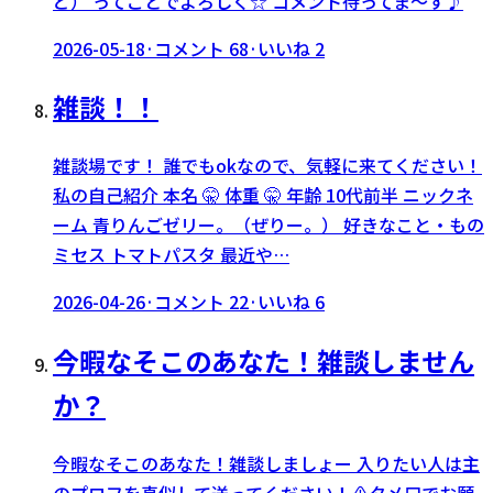
ど） ってことでよろしく☆ コメント待ってま〜す♪
2026-05-18
·
コメント
68
·
いいね
2
雑談！！
雑談場です！ 誰でもokなので、気軽に来てください！
私の自己紹介 本名 🤫 体重 🤫 年齢 10代前半 ニックネ
ーム 青りんごゼリー。（ぜりー。） 好きなこと・もの
ミセス トマトパスタ 最近や…
2026-04-26
·
コメント
22
·
いいね
6
今暇なそこのあなた！雑談しません
か？
今暇なそこのあなた！雑談しましょー 入りたい人は主