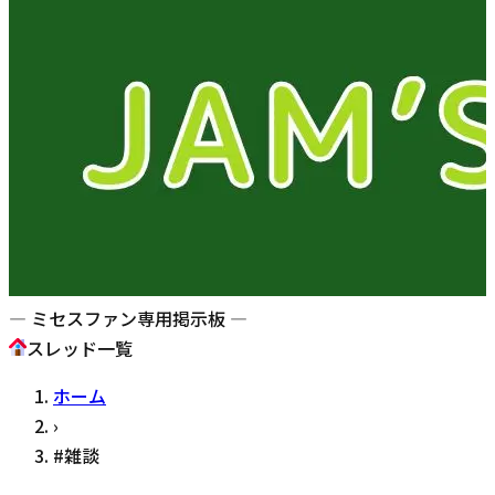
— ミセスファン専用掲示板 —
スレッド一覧
ホーム
›
#
雑談