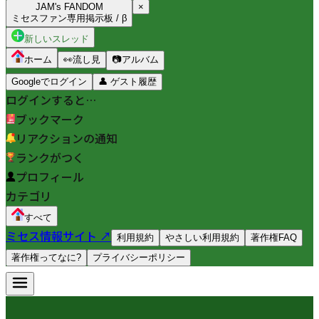
JAM's FANDOM
×
ミセスファン専用掲示板 / β
新しいスレッド
ホーム
👀
流し見
📷
アルバム
Googleでログイン
👤
ゲスト履歴
ログインすると…
ブックマーク
リアクションの通知
ランクがつく
プロフィール
カテゴリ
すべて
ミセス情報サイト ↗
利用規約
やさしい利用規約
著作権FAQ
著作権ってなに?
プライバシーポリシー