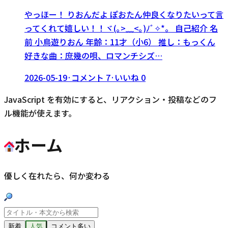
やっほー！ りおんだよ ぽおたん仲良くなりたいって言
ってくれて嬉しい！！ヾ(｡>﹏<｡)ﾉﾞ✧*。 自己紹介 名
前 小鳥遊りおん 年齢：11才（小6） 推し：もっくん
好きな曲：庶幾の唄、ロマンチシズ…
2026-05-19
·
コメント
7
·
いいね
0
JavaScript を有効にすると、リアクション・投稿などのフ
ル機能が使えます。
ホーム
優しく在れたら、何か変わる
新着
人気
コメント多い