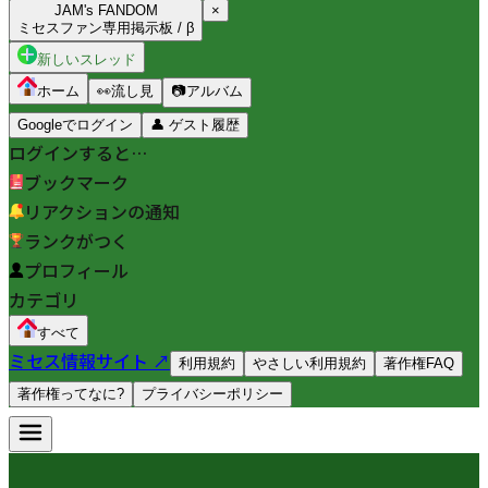
JAM's FANDOM
×
ミセスファン専用掲示板 / β
新しいスレッド
ホーム
👀
流し見
📷
アルバム
Googleでログイン
👤
ゲスト履歴
ログインすると…
ブックマーク
リアクションの通知
ランクがつく
プロフィール
カテゴリ
すべて
ミセス情報サイト ↗
利用規約
やさしい利用規約
著作権FAQ
著作権ってなに?
プライバシーポリシー