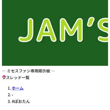
— ミセスファン専用掲示板 —
スレッド一覧
ホーム
›
#
ぽおたん