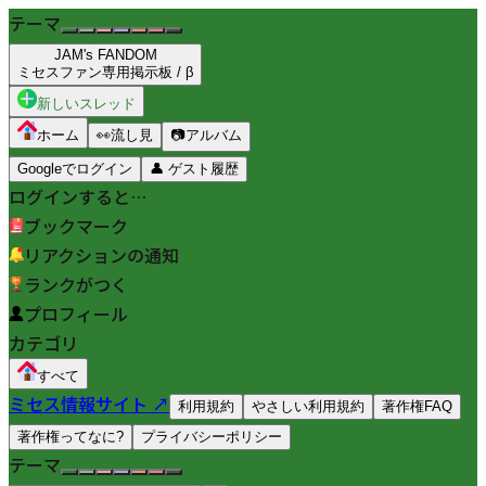
テーマ
JAM's FANDOM
ミセスファン専用掲示板 / β
新しいスレッド
ホーム
👀
流し見
📷
アルバム
Googleでログイン
👤
ゲスト履歴
ログインすると…
ブックマーク
リアクションの通知
ランクがつく
プロフィール
カテゴリ
すべて
ミセス情報サイト ↗
利用規約
やさしい利用規約
著作権FAQ
著作権ってなに?
プライバシーポリシー
テーマ