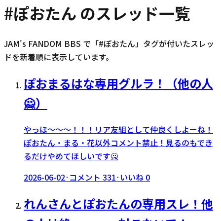
#
ぽおたん
のスレッド一覧
JAM's FANDOM BBS で「#
ぽおたん
」タグが付いたスレッ
ドを新着順に表示しています。
ぽおまるはな専用グルラ！（他の人
🙅）
やっほ〜〜〜！！！リア友組として仲良くしよーね！
ぽおたん・まる・花以外コメント禁止！見るのもでき
るだけやめてほしいです🙅
2026-06-02
·
コメント
331
·
いいね
0
れんさんとぽおたんの専用スレ！他