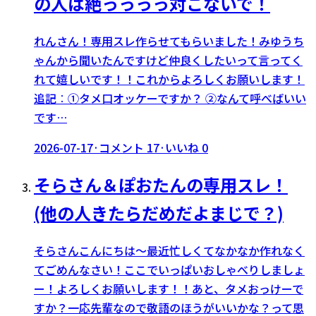
の人は絶っっっっ対こないで！
れんさん！専用スレ作らせてもらいました！みゆうち
ゃんから聞いたんですけど仲良くしたいって言ってく
れて嬉しいです！！これからよろしくお願いします！
追記︰①タメ口オッケーですか？ ②なんて呼べばいい
です…
2026-07-17
·
コメント
17
·
いいね
0
そらさん＆ぽおたんの専用スレ！
(他の人きたらだめだよまじで？)
そらさんこんにちは〜最近忙しくてなかなか作れなく
てごめんなさい！ここでいっぱいおしゃべりしましょ
ー！よろしくお願いします！！あと、タメおっけーで
すか？一応先輩なので敬語のほうがいいかな？って思