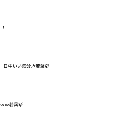
！！
たら一日中いい気分🎶若葉🍃
ｗｗ若葉🍃