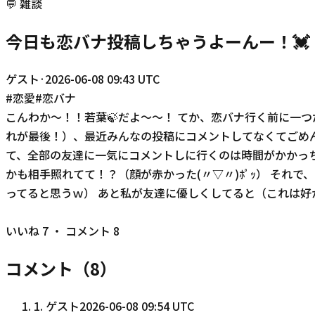
💬
雑談
今日も恋バナ投稿しちゃうよーんー！💓
ゲスト
·
2026-06-08 09:43 UTC
#
恋愛
#
恋バナ
こんわか～！！若葉🍃だよ～～！ てか、恋バナ行く前に一
れが最後！）、最近みんなの投稿にコメントしてなくてごめ
て、全部の友達に一気にコメントしに行くのは時間がかかっち
かも相手照れてて！？（顔が赤かった(〃▽〃)ﾎﾟｯ） そ
ってると思うｗ） あと私が友達に優しくしてると（これは好
若葉
いいね
7
・ コメント
8
コメント（
8
）
1
.
ゲスト
2026-06-08 09:54 UTC