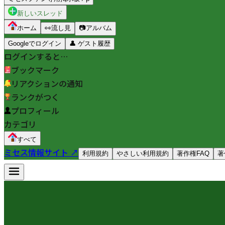
新しいスレッド
ホーム
👀
流し見
📷
アルバム
Googleでログイン
👤
ゲスト履歴
ログインすると…
ブックマーク
リアクションの通知
ランクがつく
プロフィール
カテゴリ
すべて
ミセス情報サイト ↗
利用規約
やさしい利用規約
著作権FAQ
著