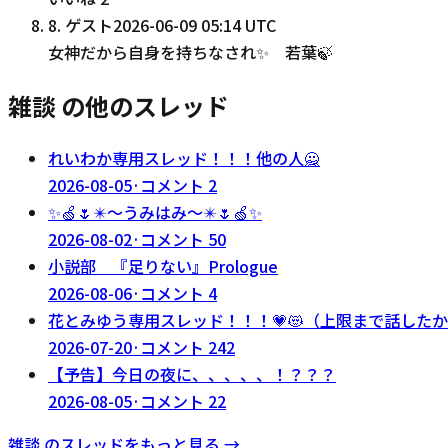
8
.
ゲスト
2026-06-09 05:14 UTC
女神だから自身を持ちなされ✨ 若葉🍃
雑談 の他のスレッド
れいわか専用スレッド！！！他の人🙅
2026-08-05
·
コメント
2
✨️🍏🌷✴️〜うみはみ〜✴️🌷🍏✨️
2026-08-02
·
コメント
50
小説部 『足りない』Prologue
2026-08-06
·
コメント
4
花とみゆう専用スレッド！！！💗😻（上限まで話した
2026-07-20
·
コメント
242
【予告】今日の夜に、、、、、！？？？
2026-08-05
·
コメント
22
雑談
のスレッドをもっと見る →