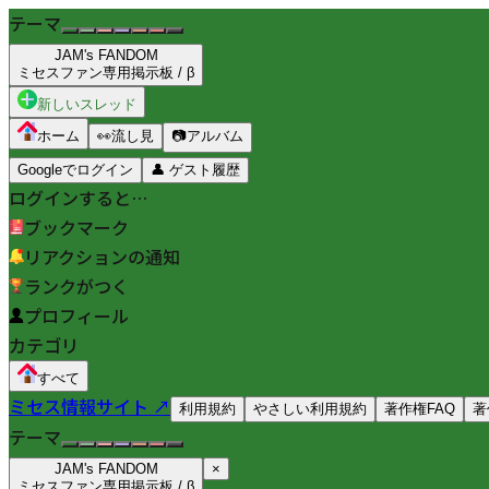
テーマ
JAM's FANDOM
ミセスファン専用掲示板 / β
新しいスレッド
ホーム
👀
流し見
📷
アルバム
Googleでログイン
👤
ゲスト履歴
ログインすると…
ブックマーク
リアクションの通知
ランクがつく
プロフィール
カテゴリ
すべて
ミセス情報サイト ↗
利用規約
やさしい利用規約
著作権FAQ
著
テーマ
JAM's FANDOM
×
ミセスファン専用掲示板 / β