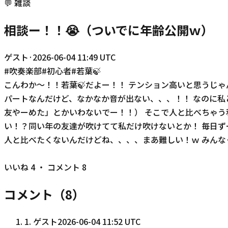
💬
雑談
相談ー！！😭（ついでに年齢公開ｗ）
ゲスト
·
2026-06-04 11:49 UTC
#
吹奏楽部
#
初心者
#
若葉🍃
こんわか～！！若葉🍃だよー！！ テンション高いと思うじ
パートなんだけど、なかなか音が出ない、、、！！ なのに
友やーめた」とかいわないでー！！） そこで人と比べちゃう
い！？同い年の友達が吹けてて私だけ吹けないとか！ 毎日ず
人と比べたくないんだけどね、、、、まあ難しい！ｗ みんな
若葉
いいね
4
・ コメント
8
コメント（
8
）
1
.
ゲスト
2026-06-04 11:52 UTC