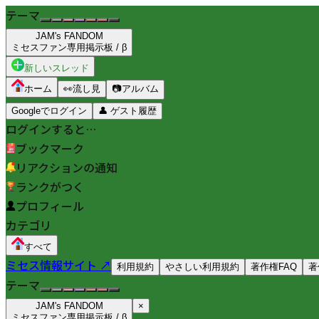
テーマ
JAM's FANDOM
ミセスファン専用掲示板 / β
新しいスレッド
ホーム
👀
流し見
📷
アルバム
Googleでログイン
👤
ゲスト履歴
ログインすると…
ブックマーク
リアクションの通知
ランクがつく
プロフィール
カテゴリ
すべて
ミセス情報サイト ↗
利用規約
やさしい利用規約
著作権FAQ
著
テーマ
JAM's FANDOM
×
ミセスファン専用掲示板 / β