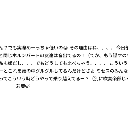
ゃん？でも実際めーっちゃ低いの😭 その理由はね、、、、 今
私と同じホルンパートの友達は音出てるの！（てか、もう隠すの
私も嫌だし、、、でもどうしても比べちゃう、、、、 こういう
ーとこれを頭の中グルグルしてるんだけどさぁ ミセスのみん
ってこういう時どうやって乗り越えてるー？（別に吹奏楽部じ
