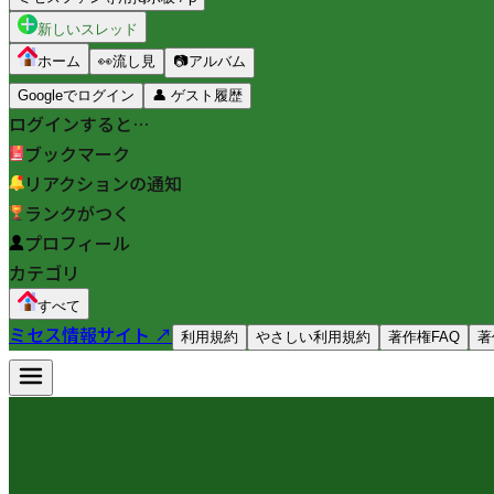
新しいスレッド
ホーム
👀
流し見
📷
アルバム
Googleでログイン
👤
ゲスト履歴
ログインすると…
ブックマーク
リアクションの通知
ランクがつく
プロフィール
カテゴリ
すべて
ミセス情報サイト ↗
利用規約
やさしい利用規約
著作権FAQ
著