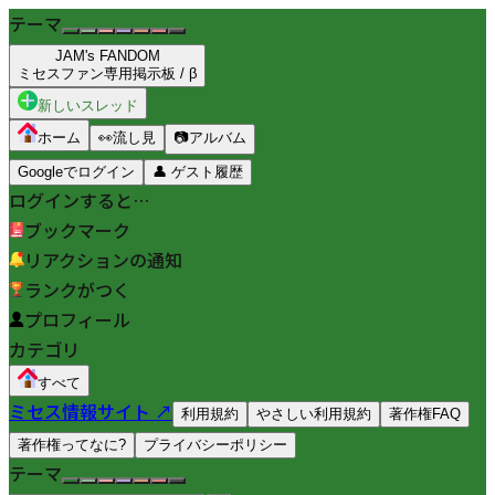
テーマ
JAM's FANDOM
ミセスファン専用掲示板 / β
新しいスレッド
ホーム
👀
流し見
📷
アルバム
Googleでログイン
👤
ゲスト履歴
ログインすると…
ブックマーク
リアクションの通知
ランクがつく
プロフィール
カテゴリ
すべて
ミセス情報サイト ↗
利用規約
やさしい利用規約
著作権FAQ
著作権ってなに?
プライバシーポリシー
テーマ