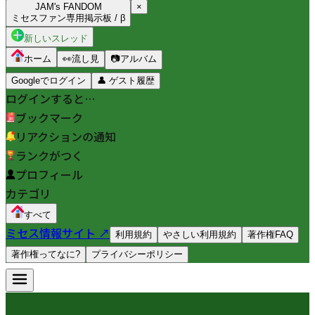
JAM's FANDOM
×
ミセスファン専用掲示板 / β
新しいスレッド
ホーム
👀
流し見
📷
アルバム
Googleでログイン
👤
ゲスト履歴
ログインすると…
ブックマーク
リアクションの通知
ランクがつく
プロフィール
カテゴリ
すべて
ミセス情報サイト ↗
利用規約
やさしい利用規約
著作権FAQ
著作権ってなに?
プライバシーポリシー