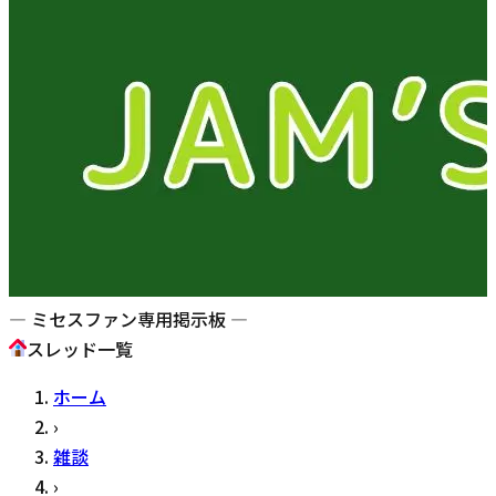
— ミセスファン専用掲示板 —
スレッド一覧
ホーム
›
雑談
›