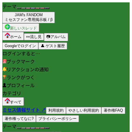
テーマ
JAM's FANDOM
ミセスファン専用掲示板 / β
新しいスレッド
ホーム
👀
流し見
📷
アルバム
Googleでログイン
👤
ゲスト履歴
ログインすると…
ブックマーク
リアクションの通知
ランクがつく
プロフィール
カテゴリ
すべて
ミセス情報サイト ↗
利用規約
やさしい利用規約
著作権FAQ
著作権ってなに?
プライバシーポリシー
テーマ