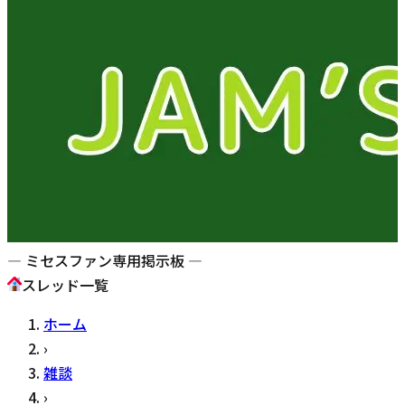
— ミセスファン専用掲示板 —
スレッド一覧
ホーム
›
雑談
›