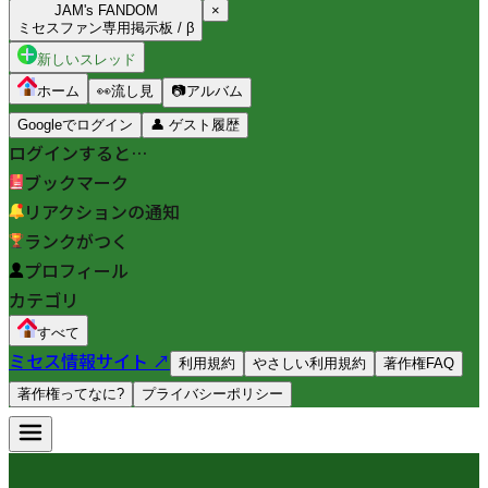
JAM's FANDOM
×
ミセスファン専用掲示板 / β
新しいスレッド
ホーム
👀
流し見
📷
アルバム
Googleでログイン
👤
ゲスト履歴
ログインすると…
ブックマーク
リアクションの通知
ランクがつく
プロフィール
カテゴリ
すべて
ミセス情報サイト ↗
利用規約
やさしい利用規約
著作権FAQ
著作権ってなに?
プライバシーポリシー