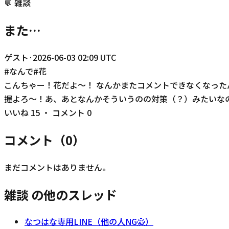
💬
雑談
また…
ゲスト
·
2026-06-03 02:09 UTC
#
なんで
#
花
こんちゃー！花だよ〜！ なんかまたコメントできなくなったん
握よろ〜！あ、あとなんかそういうのの対策（？）みたいなの
いいね
15
・ コメント
0
コメント（
0
）
まだコメントはありません。
雑談 の他のスレッド
なつはな専用LINE（他の人NG🙅）