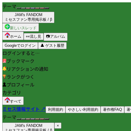
テーマ
JAM's FANDOM
ミセスファン専用掲示板 / β
新しいスレッド
ホーム
👀
流し見
📷
アルバム
Googleでログイン
👤
ゲスト履歴
ログインすると…
ブックマーク
リアクションの通知
ランクがつく
プロフィール
カテゴリ
すべて
ミセス情報サイト ↗
利用規約
やさしい利用規約
著作権FAQ
著
テーマ
JAM's FANDOM
×
ミセスファン専用掲示板 / β