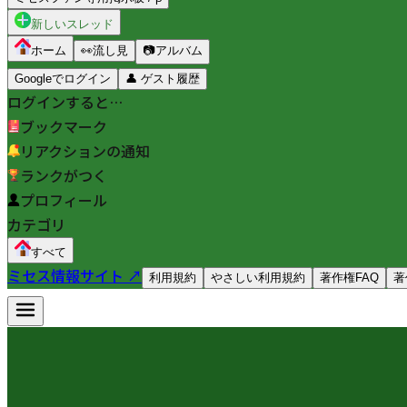
新しいスレッド
ホーム
👀
流し見
📷
アルバム
Googleでログイン
👤
ゲスト履歴
ログインすると…
ブックマーク
リアクションの通知
ランクがつく
プロフィール
カテゴリ
すべて
ミセス情報サイト ↗
利用規約
やさしい利用規約
著作権FAQ
著