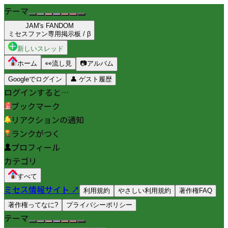
テーマ
JAM's FANDOM
ミセスファン専用掲示板 / β
新しいスレッド
ホーム
👀
流し見
📷
アルバム
Googleでログイン
👤
ゲスト履歴
ログインすると…
ブックマーク
リアクションの通知
ランクがつく
プロフィール
カテゴリ
すべて
ミセス情報サイト ↗
利用規約
やさしい利用規約
著作権FAQ
著作権ってなに?
プライバシーポリシー
テーマ