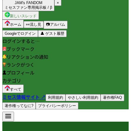
JAM's FANDOM
×
ミセスファン専用掲示板 / β
新しいスレッド
ホーム
👀
流し見
📷
アルバム
Googleでログイン
👤
ゲスト履歴
ログインすると…
ブックマーク
リアクションの通知
ランクがつく
プロフィール
カテゴリ
すべて
ミセス情報サイト ↗
利用規約
やさしい利用規約
著作権FAQ
著作権ってなに?
プライバシーポリシー