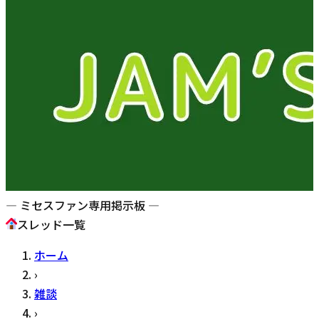
— ミセスファン専用掲示板 —
スレッド一覧
ホーム
›
雑談
›