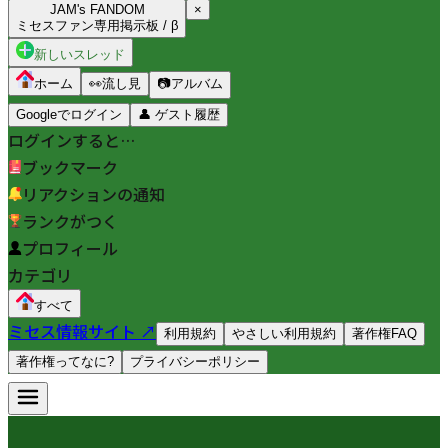
JAM's FANDOM
×
ミセスファン専用掲示板 / β
新しいスレッド
ホーム
👀
流し見
📷
アルバム
Googleでログイン
👤
ゲスト履歴
ログインすると…
ブックマーク
リアクションの通知
ランクがつく
プロフィール
カテゴリ
すべて
ミセス情報サイト ↗
利用規約
やさしい利用規約
著作権FAQ
著作権ってなに?
プライバシーポリシー