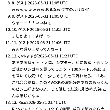
8
.
ゲスト
2026-05-31 11:05 UTC
w w w w w w w w おるなw クマのような🐻
9
.
ゲスト
2026-05-31 11:05 UTC
ウォーー！！いいねぇ
10
.
ゲスト
2026-05-31 11:05 UTC
まじかよ！！すげー✨
11
.
ゲスト
2026-05-31 11:06 UTC
みんな盛り上がってんなー！
12
.
小林よすが
2026-05-31 11:23 UTC
あるあるねぇ〜 ・大森、シアター、私に敏感 ・青リン
ゴ味かリンゴ味を買ってしまう ・100メートル先にミ
セスいても気づく ・少しでもミセス流れたら、 「あ、
これ〇〇だね。このMVのあの演出好きであのもっくん
のビジュ好きなのよ」って話して友達に引かれた笑 こ
んな感じかなぁ
13
.
Rico
2026-05-31 21:41 UTC
Ricoです！ ·イントロクイズ無双 ·放送で流れたら大