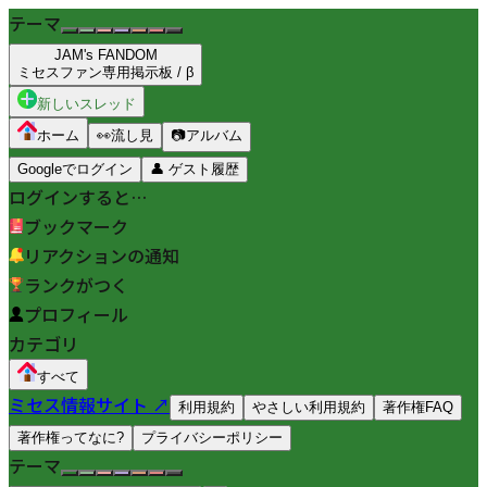
テーマ
JAM's FANDOM
ミセスファン専用掲示板 / β
新しいスレッド
ホーム
👀
流し見
📷
アルバム
Googleでログイン
👤
ゲスト履歴
ログインすると…
ブックマーク
リアクションの通知
ランクがつく
プロフィール
カテゴリ
すべて
ミセス情報サイト ↗
利用規約
やさしい利用規約
著作権FAQ
著作権ってなに?
プライバシーポリシー
テーマ