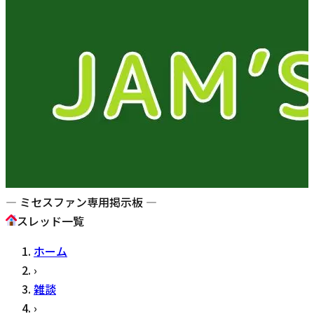
— ミセスファン専用掲示板 —
スレッド一覧
ホーム
›
雑談
›