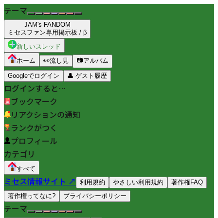
テーマ
JAM's FANDOM
ミセスファン専用掲示板 / β
新しいスレッド
ホーム
👀
流し見
📷
アルバム
Googleでログイン
👤
ゲスト履歴
ログインすると…
ブックマーク
リアクションの通知
ランクがつく
プロフィール
カテゴリ
すべて
ミセス情報サイト ↗
利用規約
やさしい利用規約
著作権FAQ
著作権ってなに?
プライバシーポリシー
テーマ