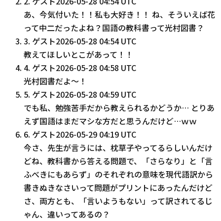
2
.
ゲスト
2026-05-28 04:54 UTC
あ、今気付いた！！私も大好き！！ ね、そういえば花
って中二だったよね？国語の教科書って光村図書？
3
.
ゲスト
2026-05-28 04:54 UTC
教えてほしいとこがあって！！
4
.
ゲスト
2026-05-28 04:58 UTC
光村図書だよ〜！
5
.
ゲスト
2026-05-28 04:59 UTC
でも私、勉強苦手だから教えられるかどうか… とりあ
えず国語はまだマシな方だと思うんだけど…ｗｗ
6
.
ゲスト
2026-05-29 04:19 UTC
今さ、先生が言うには、枕草子やってるらしいんだけ
どね、教科書から答える問題で、「さらなり」と「言
ふべきにもあらず」のそれぞれの意味を現代語訳から
書きぬきなさいって問題がプリントにあったんだけど
さ、両方とも、「言いようもない」って訳されてるじ
ゃん、違いってあるの？