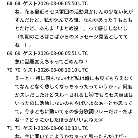
68
.
ゲスト
2026-08-06 05:50 UTC
ね、花ぁ最近ミセス軍団の活動見かけんの少ない気が
すんだけど、私が休んでる間、なんかあった？もとも
とだけど、あんま「まとめ役！」って感じしないし
（初期のころはこばからのメッセージ見落としてて
ね…）。
69
.
ゲスト
2026-08-06 05:51 UTC
急に話題変えちゃってごめんね？
70
.
ゲスト
2026-08-06 10:10 UTC
えーと… 特に何もないけど私は誰にも見てもらえなく
てなんとなく悲しくなっちゃったっていうか…。何度
かスレだしたけどスルーされるし😿でもミセス軍団は
いったのに活動しないのもやばいよなぁ…とか思って
て。今まともに動いてるの多分歌詞リレーだけ…だよ
ね…？どうにかしたほうがいいよねぇ🤔
71
.
ゲスト
2026-08-06 10:33 UTC
ね、主に聞いてこようかなぁって思ったんだけど…