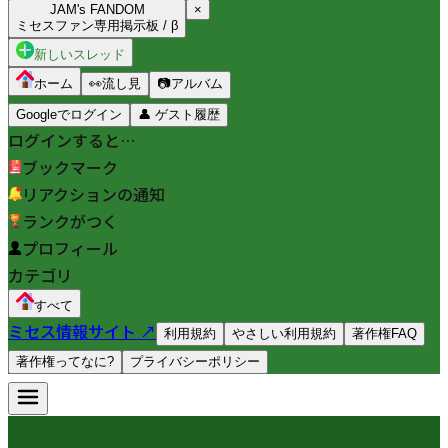
JAM's FANDOM
×
ミセスファン専用掲示板 / β
新しいスレッド
ホーム
👀
流し見
📷
アルバム
Googleでログイン
👤
ゲスト履歴
ログインすると…
ブックマーク
リアクションの通知
ランクがつく
プロフィール
カテゴリ
すべて
ミセス情報サイト ↗
利用規約
やさしい利用規約
著作権FAQ
著作権ってなに?
プライバシーポリシー