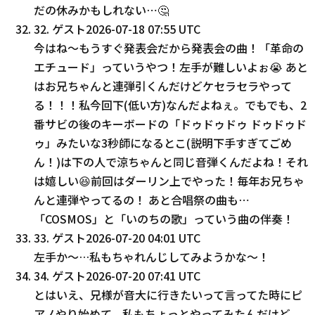
だの休みかもしれない⋯🤔
32
.
ゲスト
2026-07-18 07:55 UTC
今はね〜もうすぐ発表会だから発表会の曲！「革命の
エチュード」っていうやつ！左手が難しいよぉ😭 あと
はお兄ちゃんと連弾引くんだけどケセラセラやって
る！！！私今回下(低い方)なんだよねぇ。でもでも、2
番サビの後のキーボードの「ドゥドゥドゥ ドゥドゥド
ゥ」みたいな3秒師になるとこ(説明下手すぎてごめ
ん！)は下の人で涼ちゃんと同じ音弾くんだよね！それ
は嬉しい😆前回はダーリン上でやった！毎年お兄ちゃ
んと連弾やってるの！ あと合唱祭の曲も⋯
「COSMOS」と「いのちの歌」っていう曲の伴奏！
33
.
ゲスト
2026-07-20 04:01 UTC
左手か～…私もちゃれんじしてみようかな～！
34
.
ゲスト
2026-07-20 07:41 UTC
とはいえ、兄様が音大に行きたいって言ってた時にピ
アノやり始めて、私もちょっとやってみたんだけど、