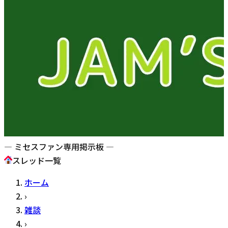
— ミセスファン専用掲示板 —
スレッド一覧
ホーム
›
雑談
›