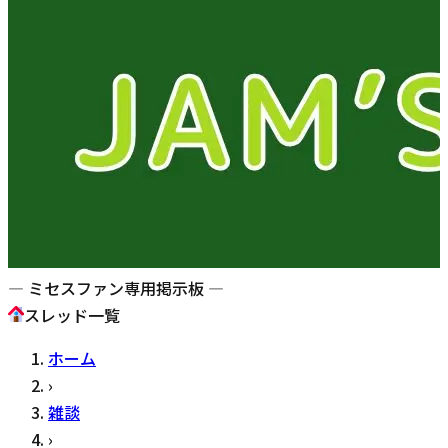
— ミセスファン専用掲示板 —
スレッド一覧
ホーム
›
雑談
›