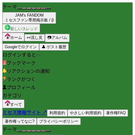
テーマ
JAM's FANDOM
ミセスファン専用掲示板 / β
新しいスレッド
ホーム
👀
流し見
📷
アルバム
Googleでログイン
👤
ゲスト履歴
ログインすると…
ブックマーク
リアクションの通知
ランクがつく
プロフィール
カテゴリ
すべて
ミセス情報サイト ↗
利用規約
やさしい利用規約
著作権FAQ
著作権ってなに?
プライバシーポリシー
テーマ