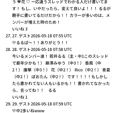
う 🧡花 🤍 一応違うスレッドでわかる人だけ書いてま
す！ もし、いやだったら、変えて良いよ！！！ るるが
勝手に書いてるだけだから！！ カラーが多いのは、メ
ンバーが増えた時のため！
いいね
3
27
.
ゲスト
2026-05-18 07:55 UTC
💛るるぱ〜！！ありがとう！！
28
.
ゲスト
2026-05-18 07:58 UTC
今いるメンバー達！ 若井るる（主・中1このスレッド
で最年少かも！） 藤澤みゆう（中3！） 香風（中
2！） 廉華（中3！） 花（中2！） Rico（中2！） 青夏
（中2！） ぽおたん（中2！） です！！！！もしかし
たら書かれてない人もいるかも！！ 書かれてなかった
ら、言ってね！！ るる
いいね
1
29
.
ゲスト
2026-05-18 07:59 UTC
💛中2多いねwww