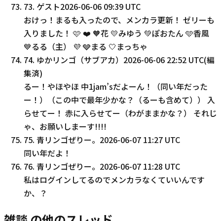
73
.
ゲスト
2026-06-06 09:39 UTC
おけっ！まるも入ったので、メンカラ更新！ ゼリーも
入りました！ 🩷 ❤️ 🧡花 💛みゆう 💚ぽおたん 🩵香風
💙るる（主） 💜 🩶まる 🤍まっちゃ
74
.
ゆかリンゴ（サブアカ）
2026-06-06 22:52 UTC
(編
集済)
るー！やほやほ 中1jam’sだよーん！（同い年だった
ー！）（この中で最年少かな？（るーも含めて）） 入
らせてー！ 赤に入らせてー（わがままかな？） それじ
ゃ、お願いしまーす!!!!
75
.
青リンゴぜりー。
2026-06-07 11:27 UTC
同い年だよ！
76
.
青リンゴぜりー。
2026-06-07 11:28 UTC
私はログインしてるのでメンカラなくていいんです
か、？
雑談 の他のスレッド