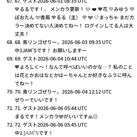
67
.
ゲスト
2026-06-01 08:35 UTC
💙るるです！、 メンカラ更新！ 🩷 ❤️ 🧡花 💛みゆう 💚
ぽおたん 🩵香風 💙るる（主） 💜 🩶 🤍まっちゃ まだカ
ラー決めてない人決めてね〜！ ログインしてる人は大
丈夫！
68
.
青リンゴぜりー。
2026-06-03 09:35 UTC
中1JAM’Sです！ お願いしますー
69
.
ゲスト
2026-06-04 10:44 UTC
🧡よろしく〜！なんて呼べばいいのかな…？ 私のこと
は花とかおはなとかはーちゃんとか好きなふうに呼ん
でね〜！
70
.
青リンゴぜりー。
2026-06-04 12:12 UTC
ぜりーでいいです！
71
.
ゲスト
2026-06-06 05:44 UTC
まるです！メンカラ🩶がいいです🙏🏻
72
.
ゲスト
2026-06-06 05:45 UTC
中2 𝕁𝔸𝕄'𝕊です！