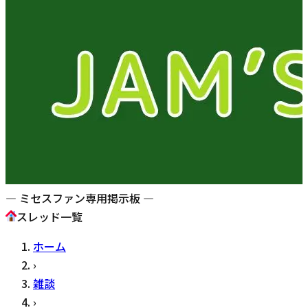
— ミセスファン専用掲示板 —
スレッド一覧
ホーム
›
雑談
›