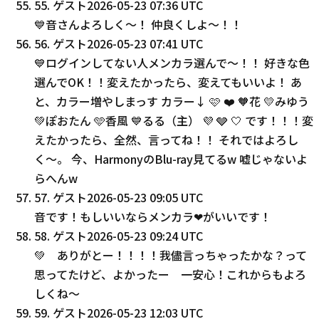
55
.
ゲスト
2026-05-23 07:36 UTC
💙音さんよろしく〜！ 仲良くしよ〜！！
56
.
ゲスト
2026-05-23 07:41 UTC
💙ログインしてない人メンカラ選んで〜！！ 好きな色
選んでOK！！変えたかったら、変えてもいいよ！ あ
と、カラー増やしまっす カラー↓ 🩷 ❤️ 🧡花 💛みゆう
💚ぽおたん 🩵香風 💙るる（主） 💜 🩶 🤍 です！！！変
えたかったら、全然、言ってね！！ それではよろし
く〜。 今、HarmonyのBlu-ray見てるw 嘘じゃないよ
らへんw
57
.
ゲスト
2026-05-23 09:05 UTC
音です！もしいいならメンカラ❤がいいです！
58
.
ゲスト
2026-05-23 09:24 UTC
💚 ありがとー！！！！我儘言っちゃったかな？って
思ってたけど、よかったー 一安心！これからもよろ
しくね〜
59
.
ゲスト
2026-05-23 12:03 UTC