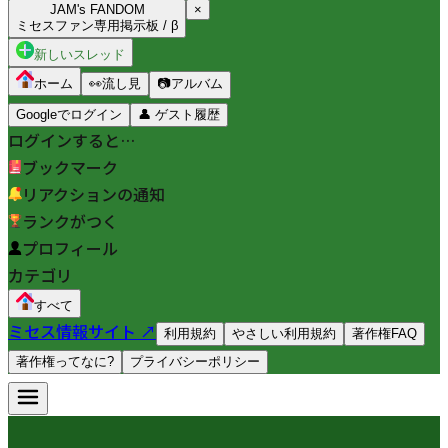
JAM's FANDOM
×
ミセスファン専用掲示板 / β
新しいスレッド
ホーム
👀
流し見
📷
アルバム
Googleでログイン
👤
ゲスト履歴
ログインすると…
ブックマーク
リアクションの通知
ランクがつく
プロフィール
カテゴリ
すべて
ミセス情報サイト ↗
利用規約
やさしい利用規約
著作権FAQ
著作権ってなに?
プライバシーポリシー