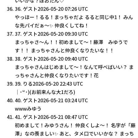
いいかな？ぽおたん♡
36
.
ゲスト
2026-05-20 07:26 UTC
やっほー！るる！まっちゃだよ るると同じ中1！ みん
な先パイだぁ～✨️ 仲良くしてね！
37
.
ゲスト
2026-05-20 09:30 UTC
まっちゃさ〜ん！！初めまして〜！藤澤 みゆうで
す！！ まっちゃさんと仲良くなりたいな！！
38
.
ゲスト
2026-05-20 09:40 UTC
まっちゃさんはじめまして〜！なんて呼べばいい？ ま
っちゃさんと仲良くなりたいです！花
39
.
りる
2026-05-20 22:43 UTC
｜˙꒳​˙)(お前来んな大1だろ)
40
.
ゲスト
2026-05-21 03:24 UTC
wwwみゆう
41
.
ゲスト
2026-05-21 08:47 UTC
初めまして！みゆうさん！ 仲良くしよ〜！ 名字が「藤
澤」なの羨ましい✨️ あと、タメ口でいいかな？ まっち