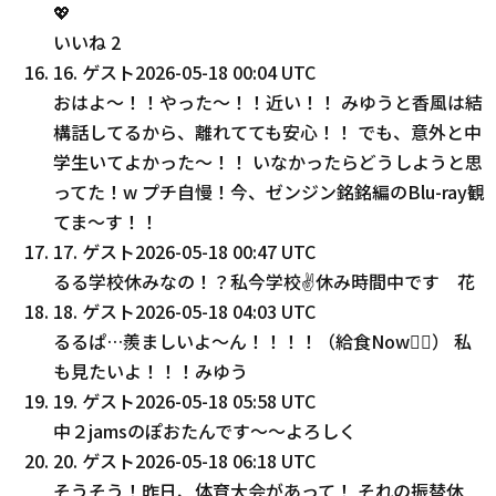
💖
いいね
2
16
.
ゲスト
2026-05-18 00:04 UTC
おはよ〜！！やった〜！！近い！！ みゆうと香風は結
構話してるから、離れてても安心！！ でも、意外と中
学生いてよかった〜！！ いなかったらどうしようと思
ってた！w プチ自慢！今、ゼンジン銘銘編のBlu-ray観
てま〜す！！
17
.
ゲスト
2026-05-18 00:47 UTC
るる学校休みなの！？私今学校✌休み時間中です 花
18
.
ゲスト
2026-05-18 04:03 UTC
るるぱ…羨ましいよ〜ん！！！！（給食Now❤️‍🔥） 私
も見たいよ！！！みゆう
19
.
ゲスト
2026-05-18 05:58 UTC
中２jamsのぽおたんです〜〜よろしく
20
.
ゲスト
2026-05-18 06:18 UTC
そうそう！昨日、体育大会があって！ それの振替休