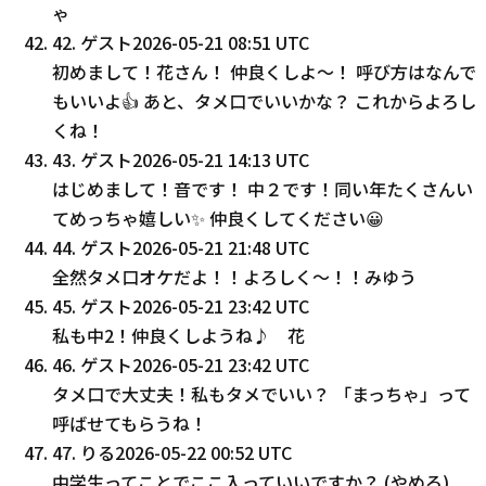
ゃ
42
.
ゲスト
2026-05-21 08:51 UTC
初めまして！花さん！ 仲良くしよ〜！ 呼び方はなんで
もいいよ👍️ あと、タメ口でいいかな？ これからよろし
くね！
43
.
ゲスト
2026-05-21 14:13 UTC
はじめまして！音です！ 中２です！同い年たくさんい
てめっちゃ嬉しい✨ 仲良くしてください😀
44
.
ゲスト
2026-05-21 21:48 UTC
全然タメ口オケだよ！！よろしく〜！！みゆう
45
.
ゲスト
2026-05-21 23:42 UTC
私も中2！仲良くしようね♪ 花
46
.
ゲスト
2026-05-21 23:42 UTC
タメ口で大丈夫！私もタメでいい？ 「まっちゃ」って
呼ばせてもらうね！
47
.
りる
2026-05-22 00:52 UTC
中学生ってことでここ入っていいですか？ (やめろ)