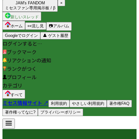
JAM's FANDOM
×
ミセスファン専用掲示板 / β
新しいスレッド
ホーム
👀
流し見
📷
アルバム
Googleでログイン
👤
ゲスト履歴
ログインすると…
ブックマーク
リアクションの通知
ランクがつく
プロフィール
カテゴリ
すべて
ミセス情報サイト ↗
利用規約
やさしい利用規約
著作権FAQ
著作権ってなに?
プライバシーポリシー