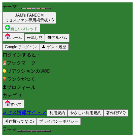
テーマ
JAM's FANDOM
ミセスファン専用掲示板 / β
新しいスレッド
ホーム
👀
流し見
📷
アルバム
Googleでログイン
👤
ゲスト履歴
ログインすると…
ブックマーク
リアクションの通知
ランクがつく
プロフィール
カテゴリ
すべて
ミセス情報サイト ↗
利用規約
やさしい利用規約
著作権FAQ
著作権ってなに?
プライバシーポリシー
テーマ