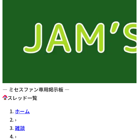
— ミセスファン専用掲示板 —
スレッド一覧
ホーム
›
雑談
›