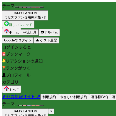
テーマ
JAM's FANDOM
ミセスファン専用掲示板 / β
新しいスレッド
ホーム
👀
流し見
📷
アルバム
Googleでログイン
👤
ゲスト履歴
ログインすると…
ブックマーク
リアクションの通知
ランクがつく
プロフィール
カテゴリ
すべて
ミセス情報サイト ↗
利用規約
やさしい利用規約
著作権FAQ
著
テーマ
JAM's FANDOM
×
ミセスファン専用掲示板 / β