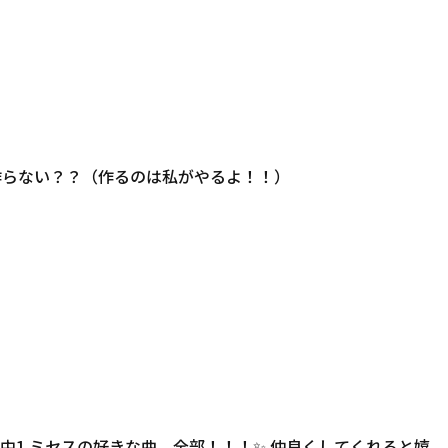
作らない？？（作るのは私がやるよ！！）
中1 ミセスの好きな曲 全部！！！✨ 仲良くしてくれると嬉