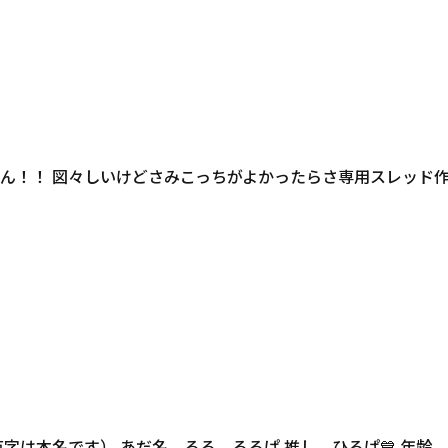
ん！！ 図々しいけどさみこっちがよかったらさ専用スレッド
字は本名です） あだ名 るる、るるぱ 推し ひろぱ💙 年齢 