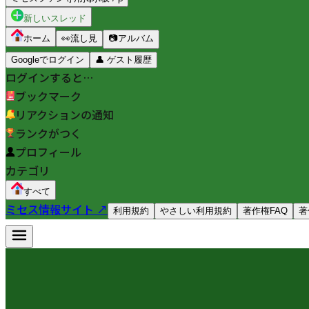
新しいスレッド
ホーム
👀
流し見
📷
アルバム
Googleでログイン
👤
ゲスト履歴
ログインすると…
ブックマーク
リアクションの通知
ランクがつく
プロフィール
カテゴリ
すべて
ミセス情報サイト ↗
利用規約
やさしい利用規約
著作権FAQ
著