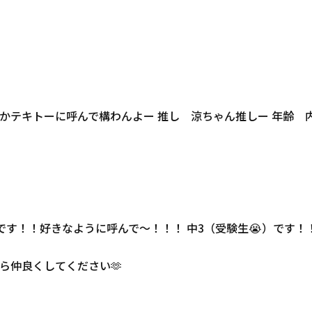
とかテキトーに呼んで構わんよー 推し 涼ちゃん推しー 年齢 
です！！好きなように呼んで〜！！！ 中3（受験生😭）です！
ら仲良くしてください🫶