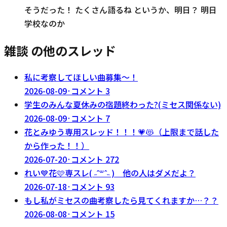
そうだった！ たくさん語るね というか、明日？ 明日
学校なのか
雑談 の他のスレッド
私に考察してほしい曲募集～！
2026-08-09
·
コメント
3
学生のみんな夏休みの宿題終わった?(ミセス関係ない)
2026-08-09
·
コメント
7
花とみゆう専用スレッド！！！💗😻（上限まで話した
から作った！！）
2026-07-20
·
コメント
272
れい💙花🩷専スレ( ˶ˆ꒳ˆ˵ ) 他の人はダメだよ？
2026-07-18
·
コメント
93
もし私がミセスの曲考察したら見てくれますか…？？
2026-08-08
·
コメント
15