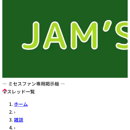
— ミセスファン専用掲示板 —
スレッド一覧
ホーム
›
雑談
›