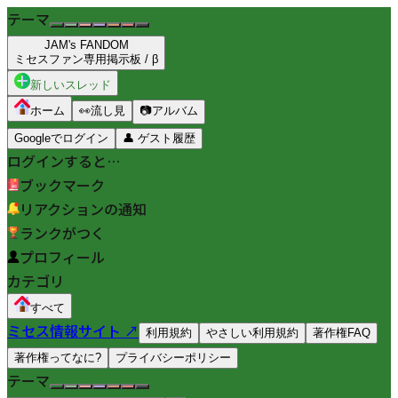
テーマ
JAM's FANDOM
ミセスファン専用掲示板 / β
新しいスレッド
ホーム
👀
流し見
📷
アルバム
Googleでログイン
👤
ゲスト履歴
ログインすると…
ブックマーク
リアクションの通知
ランクがつく
プロフィール
カテゴリ
すべて
ミセス情報サイト ↗
利用規約
やさしい利用規約
著作権FAQ
著作権ってなに?
プライバシーポリシー
テーマ