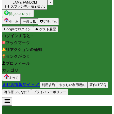
JAM's FANDOM
×
ミセスファン専用掲示板 / β
新しいスレッド
ホーム
👀
流し見
📷
アルバム
Googleでログイン
👤
ゲスト履歴
ログインすると…
ブックマーク
リアクションの通知
ランクがつく
プロフィール
カテゴリ
すべて
ミセス情報サイト ↗
利用規約
やさしい利用規約
著作権FAQ
著作権ってなに?
プライバシーポリシー