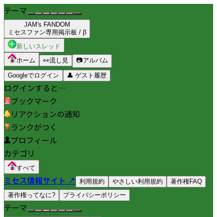
テーマ
JAM's FANDOM
ミセスファン専用掲示板 / β
新しいスレッド
ホーム
👀
流し見
📷
アルバム
Googleでログイン
👤
ゲスト履歴
ログインすると…
ブックマーク
リアクションの通知
ランクがつく
プロフィール
カテゴリ
すべて
ミセス情報サイト ↗
利用規約
やさしい利用規約
著作権FAQ
著作権ってなに?
プライバシーポリシー
テーマ