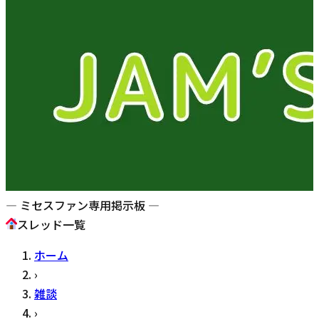
— ミセスファン専用掲示板 —
スレッド一覧
ホーム
›
雑談
›