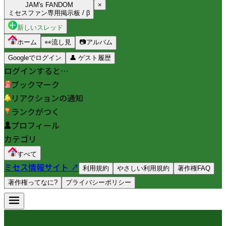
JAM's FANDOM
×
ミセスファン専用掲示板 / β
新しいスレッド
ホーム
👀
流し見
📷
アルバム
Googleでログイン
👤
ゲスト履歴
ログインすると…
ブックマーク
リアクションの通知
ランクがつく
プロフィール
カテゴリ
すべて
ミセス情報サイト ↗
利用規約
やさしい利用規約
著作権FAQ
著作権ってなに?
プライバシーポリシー