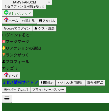
JAM's FANDOM
×
ミセスファン専用掲示板 / β
新しいスレッド
ホーム
👀
流し見
📷
アルバム
Googleでログイン
👤
ゲスト履歴
ログインすると…
ブックマーク
リアクションの通知
ランクがつく
プロフィール
カテゴリ
すべて
ミセス情報サイト ↗
利用規約
やさしい利用規約
著作権FAQ
著作権ってなに?
プライバシーポリシー