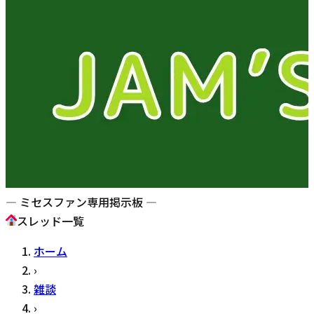
— ミセスファン専用掲示板 —
スレッド一覧
ホーム
›
雑談
›