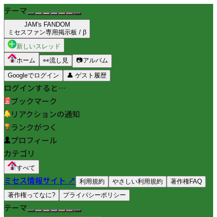
テーマ
JAM's FANDOM
ミセスファン専用掲示板 / β
新しいスレッド
ホーム
👀
流し見
📷
アルバム
Googleでログイン
👤
ゲスト履歴
ログインすると…
ブックマーク
リアクションの通知
ランクがつく
プロフィール
カテゴリ
すべて
ミセス情報サイト ↗
利用規約
やさしい利用規約
著作権FAQ
著作権ってなに?
プライバシーポリシー
テーマ