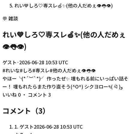
れい💙しろ🤍専スレ🍏✨(他の人だめぇ👁️👅👁️)
💬
雑談
れい💙しろ🤍専スレ🍏✨(他の人だめぇ
👁️👅👁️)
ゲスト
·
2026-06-28 10:53 UTC
#
れいな
#
しろ
#
専スレ
#
他の人だめぇ👁️👅👁️
やほー╰(*´︶`*)╯ 作ったぜ✨ 埋もれる前にいっぱい話そ
ー！ 埋もれたらまた作り直そう(^O^) シクヨロー٩( ᐛ )و
いいね
0
・ コメント
3
コメント（
3
）
1
.
ゲスト
2026-06-28 10:53 UTC