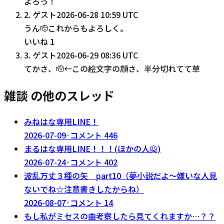
よろっ！
2
.
ゲスト
2026-06-28 10:59 UTC
うん🫡これからもよろしく。
いいね
1
3
.
ゲスト
2026-06-29 08:36 UTC
てかさ、🫡←この絵文字の顔さ、半分切れてて草
雑談 の他のスレッド
みねはな専用LINE！
2026-07-09
·
コメント
446
まるはな専用LINE！！！(ほかの人🙅)
2026-07-24
·
コメント
402
波乱万丈３種の矢 part10（夢小説だよ～嫌いな人見
ないでね☆注意書きしたからね）
2026-08-07
·
コメント
14
もし私がミセスの曲考察したら見てくれますか…？？