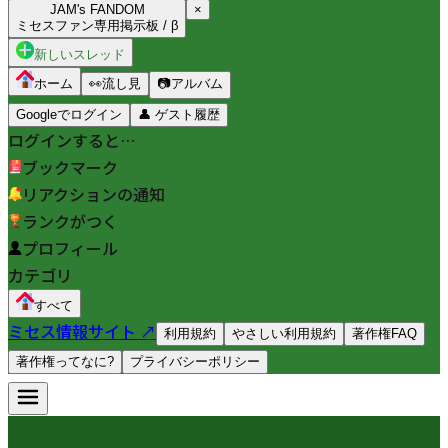
JAM's FANDOM
×
ミセスファン専用掲示板 / β
新しいスレッド
ホーム
👀
流し見
📷
アルバム
Googleでログイン
👤
ゲスト履歴
ログインすると…
ブックマーク
リアクションの通知
ランクがつく
プロフィール
カテゴリ
すべて
ミセス情報サイト ↗
利用規約
やさしい利用規約
著作権FAQ
著作権ってなに?
プライバシーポリシー