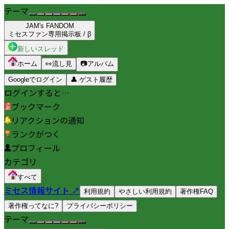
テーマ
JAM's FANDOM
ミセスファン専用掲示板 / β
新しいスレッド
ホーム
👀
流し見
📷
アルバム
Googleでログイン
👤
ゲスト履歴
ログインすると…
ブックマーク
リアクションの通知
ランクがつく
プロフィール
カテゴリ
すべて
ミセス情報サイト ↗
利用規約
やさしい利用規約
著作権FAQ
著作権ってなに?
プライバシーポリシー
テーマ