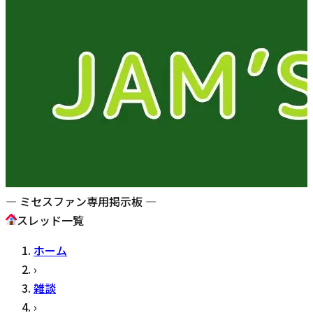
— ミセスファン専用掲示板 —
スレッド一覧
ホーム
›
雑談
›