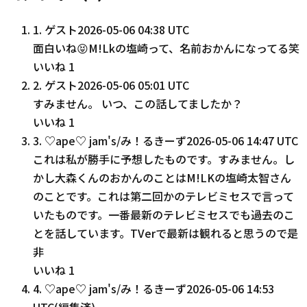
1
.
ゲスト
2026-05-06 04:38 UTC
面白いね😝M!Lkの塩崎って、名前おかんになってる笑
いいね
1
2
.
ゲスト
2026-05-06 05:01 UTC
すみません。 いつ、この話してましたか？
いいね
1
3
.
♡ape♡ jam's/み！るきーず
2026-05-06 14:47 UTC
これは私が勝手に予想したものです。すみません。し
かし大森くんのおかんのことはM!LKの塩崎太智さん
のことです。これは第二回かのテレビミセスで言って
いたものです。一番最新のテレビミセスでも過去のこ
とを話しています。TVerで最新は観れると思うので是
非
いいね
1
4
.
♡ape♡ jam's/み！るきーず
2026-05-06 14:53
UTC
(編集済)