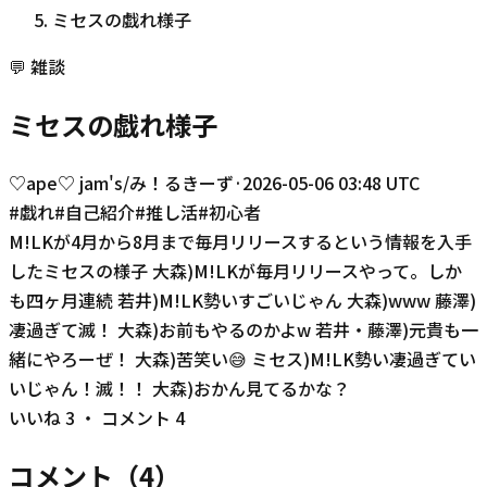
ミセスの戯れ様子
💬
雑談
ミセスの戯れ様子
♡ape♡ jam's/み！るきーず
·
2026-05-06 03:48 UTC
#
戯れ
#
自己紹介
#
推し活
#
初心者
M!LKが4月から8月まで毎月リリースするという情報を入手
したミセスの様子 大森)M!LKが毎月リリースやって。しか
も四ヶ月連続 若井)M!LK勢いすごいじゃん 大森)www 藤澤)
凄過ぎて滅！ 大森)お前もやるのかよw 若井・藤澤)元貴も一
緒にやろーぜ！ 大森)苦笑い😅 ミセス)M!LK勢い凄過ぎてい
いじゃん！滅！！ 大森)おかん見てるかな？
いいね
3
・ コメント
4
コメント（
4
）